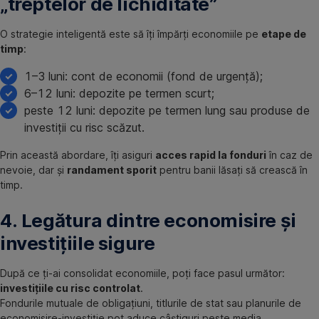
„treptelor de lichiditate”
O strategie inteligentă este să îți împărți economiile pe
etape de
timp
:
1–3 luni: cont de economii (fond de urgență);
6–12 luni: depozite pe termen scurt;
peste 12 luni: depozite pe termen lung sau produse de
investiții cu risc scăzut.
Prin această abordare, îți asiguri
acces rapid la fonduri
în caz de
nevoie, dar și
randament sporit
pentru banii lăsați să crească în
timp.
4. Legătura dintre economisire și
investițiile sigure
După ce ți-ai consolidat economiile, poți face pasul următor:
investițiile cu risc controlat
.
Fondurile mutuale de obligațiuni, titlurile de stat sau planurile de
economisire-investiție pot aduce câștiguri peste media