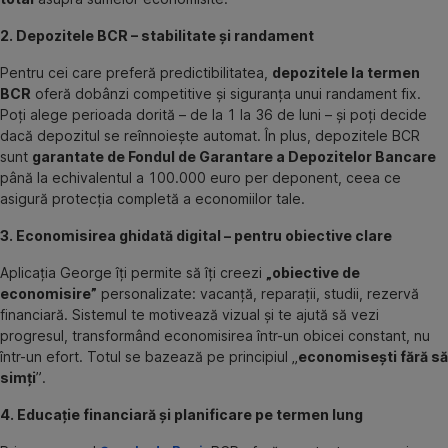
2. Depozitele BCR – stabilitate și randament
Pentru cei care preferă predictibilitatea,
depozitele la termen
BCR
oferă dobânzi competitive și siguranța unui randament fix.
Poți alege perioada dorită – de la 1 la 36 de luni – și poți decide
dacă depozitul se reînnoiește automat. În plus, depozitele BCR
sunt
garantate de Fondul de Garantare a Depozitelor Bancare
până la echivalentul a 100.000 euro per deponent, ceea ce
asigură protecția completă a economiilor tale.
3. Economisirea ghidată digital – pentru obiective clare
Aplicația George îți permite să îți creezi
„obiective de
economisire”
personalizate: vacanță, reparații, studii, rezervă
financiară. Sistemul te motivează vizual și te ajută să vezi
progresul, transformând economisirea într-un obicei constant, nu
într-un efort. Totul se bazează pe principiul „
economisești fără să
simți
”.
4. Educație financiară și planificare pe termen lung