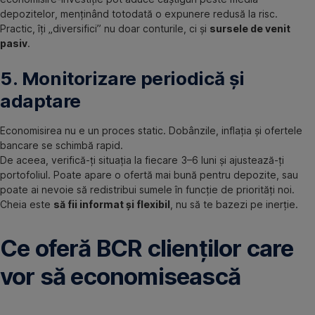
depozitelor, menținând totodată o expunere redusă la risc.
Practic, îți „diversifici” nu doar conturile, ci și
sursele de venit
pasiv
.
5. Monitorizare periodică și
adaptare
Economisirea nu e un proces static. Dobânzile, inflația și ofertele
bancare se schimbă rapid.
De aceea, verifică-ți situația la fiecare 3–6 luni și ajustează-ți
portofoliul. Poate apare o ofertă mai bună pentru depozite, sau
poate ai nevoie să redistribui sumele în funcție de priorități noi.
Cheia este
să fii informat și flexibil
, nu să te bazezi pe inerție.
Ce oferă BCR clienților care
vor să economisească