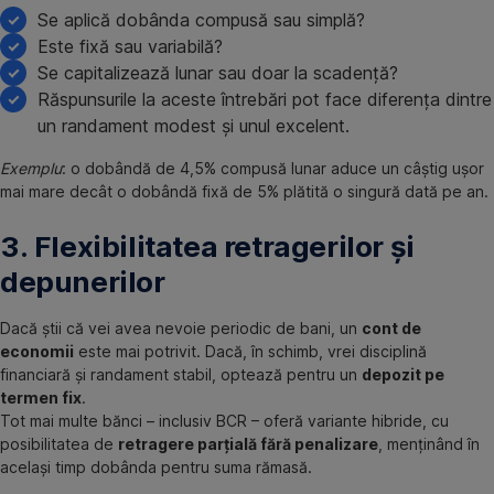
Se aplică dobânda compusă sau simplă?
Este fixă sau variabilă?
Se capitalizează lunar sau doar la scadență?
Răspunsurile la aceste întrebări pot face diferența dintre
un randament modest și unul excelent.
Exemplu
: o dobândă de 4,5% compusă lunar aduce un câștig ușor
mai mare decât o dobândă fixă de 5% plătită o singură dată pe an.
3. Flexibilitatea retragerilor și
depunerilor
Dacă știi că vei avea nevoie periodic de bani, un
cont de
economii
este mai potrivit. Dacă, în schimb, vrei disciplină
financiară și randament stabil, optează pentru un
depozit pe
termen fix
.
Tot mai multe bănci – inclusiv BCR – oferă variante hibride, cu
posibilitatea de
retragere parțială fără penalizare
, menținând în
același timp dobânda pentru suma rămasă.