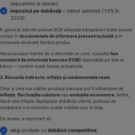
depozitelor la termen;
impozitul pe dobândă
– reținut automat (10% în
2025).
În general, băncile precum BCR afișează transparent toate aceste
costuri în
documentele de informare precontractuală
și în
secțiunea dedicată fiecărui produs.
Recomandare:
înainte de a deschide un cont, consultă
fișa
standard de informații bancare (FSIB)
disponibilă pe site-ul
băncii — conține toate taxele actualizate.
2. Riscurile indirecte: inflația și randamentele reale
Chiar și cele mai stabile produse bancare pot fi influențate de
inflație
,
fluctuațiile valutare
sau
evoluțiile economice
. Astfel,
dacă rata inflației depășește dobânda oferită, puterea de
cumpărare a economiilor poate scădea ușor în timp.
De aceea, e important să:
alegi produse cu
dobânzi competitive
;