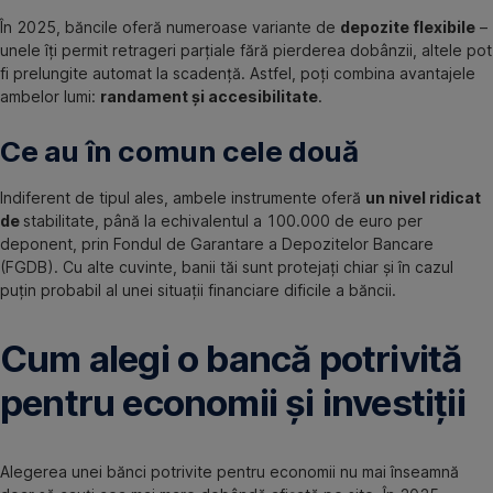
În 2025, băncile oferă numeroase variante de
depozite flexibile
–
unele îți permit retrageri parțiale fără pierderea dobânzii, altele pot
fi prelungite automat la scadență. Astfel, poți combina avantajele
ambelor lumi:
randament și accesibilitate
.
Ce au în comun cele două
Indiferent de tipul ales, ambele instrumente oferă
un nivel ridicat
de
stabilitate, până la echivalentul a 100.000 de euro per
deponent, prin Fondul de Garantare a Depozitelor Bancare
(FGDB). Cu alte cuvinte, banii tăi sunt protejați chiar și în cazul
puțin probabil al unei situații financiare dificile a băncii.
Cum alegi o bancă potrivită
pentru economii și investiții
Alegerea unei bănci potrivite pentru economii nu mai înseamnă