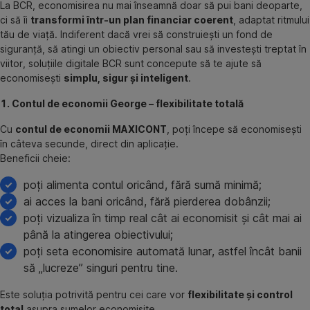
La BCR, economisirea nu mai înseamnă doar să pui bani deoparte,
ci să îi
transformi într-un plan financiar coerent
, adaptat ritmului
tău de viață. Indiferent dacă vrei să construiești un fond de
siguranță, să atingi un obiectiv personal sau să investești treptat în
viitor, soluțiile digitale BCR sunt concepute să te ajute să
economisești
simplu, sigur și inteligent
.
1. Contul de economii George – flexibilitate totală
Cu
contul de economii MAXICONT
, poți începe să economisești
în câteva secunde, direct din aplicație.
Beneficii cheie:
poți alimenta contul oricând, fără sumă minimă;
ai acces la bani oricând, fără pierderea dobânzii;
poți vizualiza în timp real cât ai economisit și cât mai ai
până la atingerea obiectivului;
poți seta economisire automată lunar, astfel încât banii
să „lucreze” singuri pentru tine.
Este soluția potrivită pentru cei care vor
flexibilitate și control
total
asupra sumelor economisite.