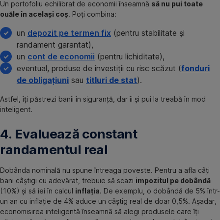
Un portofoliu echilibrat de economii înseamnă
să nu pui toate
ouăle în același coș
. Poți combina:
un
depozit pe termen fix
(pentru stabilitate și
randament garantat),
un
cont de economii
(pentru lichiditate),
eventual, produse de investiții cu risc scăzut (
fonduri
de obligațiuni
sau
titluri de stat
).
Astfel, îți păstrezi banii în siguranță, dar îi și pui la treabă în mod
inteligent.
4. Evaluează constant
randamentul real
Dobânda nominală nu spune întreaga poveste. Pentru a afla câți
bani câștigi cu adevărat, trebuie să scazi
impozitul pe dobândă
(10%) și să iei în calcul
inflația
. De exemplu, o dobândă de 5% într-
un an cu inflație de 4% aduce un câștig real de doar 0,5%. Așadar,
economisirea inteligentă înseamnă să alegi produsele care îți