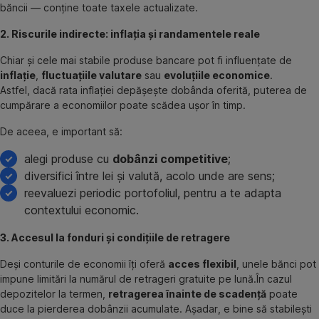
băncii — conține toate taxele actualizate.
2. Riscurile indirecte: inflația și randamentele reale
Chiar și cele mai stabile produse bancare pot fi influențate de
inflație
,
fluctuațiile valutare
sau
evoluțiile economice
.
Astfel, dacă rata inflației depășește dobânda oferită, puterea de
cumpărare a economiilor poate scădea ușor în timp.
De aceea, e important să:
alegi produse cu
dobânzi competitive
;
diversifici între lei și valută, acolo unde are sens;
reevaluezi periodic portofoliul, pentru a te adapta
contextului economic.
3. Accesul la fonduri și condițiile de retragere
Deși conturile de economii îți oferă
acces flexibil
, unele bănci pot
impune limitări la numărul de retrageri gratuite pe lună.În cazul
depozitelor la termen,
retragerea înainte de scadență
poate
duce la pierderea dobânzii acumulate. Așadar, e bine să stabilești