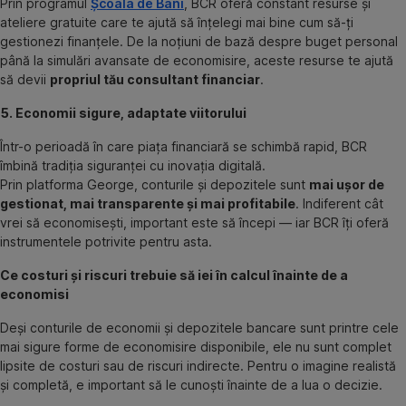
Prin programul
Școala de Bani
, BCR oferă constant resurse și
ateliere gratuite care te ajută să înțelegi mai bine cum să-ți
gestionezi finanțele. De la noțiuni de bază despre buget personal
până la simulări avansate de economisire, aceste resurse te ajută
să devii
propriul tău consultant financiar
.
5. Economii sigure, adaptate viitorului
Într-o perioadă în care piața financiară se schimbă rapid, BCR
îmbină tradiția siguranței cu inovația digitală.
Prin platforma George, conturile și depozitele sunt
mai ușor de
gestionat, mai transparente și mai profitabile
. Indiferent cât
vrei să economisești, important este să începi — iar BCR îți oferă
instrumentele potrivite pentru asta.
Ce costuri și riscuri trebuie să iei în calcul înainte de a
economisi
Deși conturile de economii și depozitele bancare sunt printre cele
mai sigure forme de economisire disponibile, ele nu sunt complet
lipsite de costuri sau de riscuri indirecte. Pentru o imagine realistă
și completă, e important să le cunoști înainte de a lua o decizie.