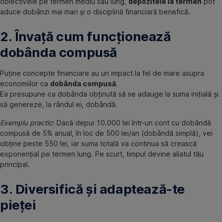
obiectivele pe termen mediu sau lung,
depozitele la termen
pot
aduce dobânzi mai mari și o disciplină financiară benefică.
2. Învață cum funcționează
dobânda compusă
Puține concepte financiare au un impact la fel de mare asupra
economiilor ca
dobânda compusă
.
Ea presupune ca dobânda obținută să se adauge la suma inițială și
să genereze, la rândul ei, dobândă.
Exemplu practic
: Dacă depui 10.000 lei într-un cont cu dobândă
compusă de 5% anual, în loc de 500 lei/an (dobândă simplă), vei
obține peste 550 lei, iar suma totală va continua să crească
exponențial pe termen lung. Pe scurt, timpul devine aliatul tău
principal.
3. Diversifică și adaptează-te
pieței