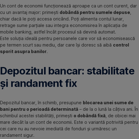
Un cont de economii funcționează aproape ca un cont curent, dar
cu un avantaj major: primești
dobândă pentru sumele depuse
,
chiar dacă le poți accesa oricând. Poți alimenta contul lunar,
retrage sume parțiale sau integra economisirea în aplicația de
mobile banking, astfel încât procesul să devină automat.
Este soluția ideală pentru persoanele care vor să economisească
pe termen scurt sau mediu, dar care își doresc să aibă
control
sporit asupra banilor
.
Depozitul bancar: stabilitate
și randament fix
Depozitul bancar, în schimb, presupune
blocarea unei sume de
bani pentru o perioadă determinată
– de la o lună la câțiva ani. În
schimbul acestei stabilități, primești
o dobândă fixă
, de obicei mai
mare decât la un cont de economii. Este o variantă potrivită pentru
cei care nu au nevoie imediată de fonduri și urmăresc un
randament sigur.