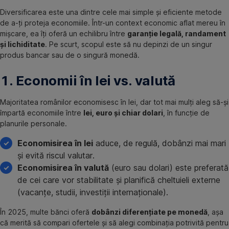
Diversificarea este una dintre cele mai simple și eficiente metode
de a-ți proteja economiile. Într-un context economic aflat mereu în
mișcare, ea îți oferă un echilibru între
garanție legală, randament
și lichiditate
. Pe scurt, scopul este să nu depinzi de un singur
produs bancar sau de o singură monedă.
1. Economii în lei vs. valută
Majoritatea românilor economisesc în lei, dar tot mai mulți aleg să-și
împartă economiile între
lei, euro și chiar dolari
, în funcție de
planurile personale.
Economisirea în lei
aduce, de regulă, dobânzi mai mari
și evită riscul valutar.
Economisirea în valută
(euro sau dolari) este preferată
de cei care vor stabilitate și planifică cheltuieli externe
(vacanțe, studii, investiții internaționale).
În 2025, multe bănci oferă
dobânzi diferențiate pe monedă
, așa
că merită să compari ofertele și să alegi combinația potrivită pentru