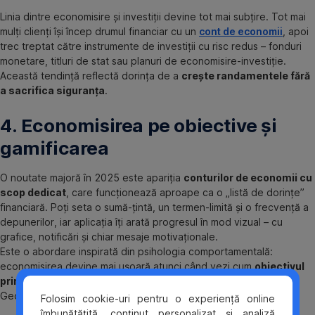
Linia dintre economisire și investiții devine tot mai subțire. Tot mai
mulți clienți își încep drumul financiar cu un
cont de economii
, apoi
trec treptat către instrumente de investiții cu risc redus – fonduri
monetare, titluri de stat sau planuri de economisire-investiție.
Această tendință reflectă dorința de a
crește randamentele fără
a sacrifica siguranța
.
4. Economisirea pe obiective și
gamificarea
O noutate majoră în 2025 este apariția
conturilor de economii cu
scop dedicat
, care funcționează aproape ca o „listă de dorințe”
financiară. Poți seta o sumă-țintă, un termen-limită și o frecvență a
depunerilor, iar aplicația îți arată progresul în mod vizual – cu
grafice, notificări și chiar mesaje motivaționale.
Este o abordare inspirată din psihologia comportamentală:
economisirea devine mai ușoară atunci când vezi cum
obiectivul
prinde formă
. La BCR, această facilitate poate fi descoperită în
George.
Folosim cookie-uri pentru o experiență online
îmbunătățită, conținut personalizat și analiză