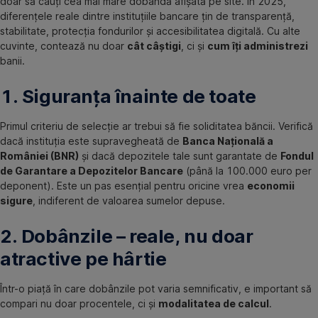
doar să cauți cea mai mare dobândă afișată pe site. În 2025,
diferențele reale dintre instituțiile bancare țin de transparență,
stabilitate, protecția fondurilor și accesibilitatea digitală. Cu alte
cuvinte, contează nu doar
cât câștigi
, ci și
cum îți administrezi
banii.
1. Siguranța înainte de toate
Primul criteriu de selecție ar trebui să fie soliditatea băncii. Verifică
dacă instituția este supravegheată de
Banca Națională a
României (BNR)
și dacă depozitele tale sunt garantate de
Fondul
de Garantare a Depozitelor Bancare
(până la 100.000 euro per
deponent). Este un pas esențial pentru oricine vrea
economii
sigure
, indiferent de valoarea sumelor depuse.
2. Dobânzile – reale, nu doar
atractive pe hârtie
Într-o piață în care dobânzile pot varia semnificativ, e important să
compari nu doar procentele, ci și
modalitatea de calcul
.