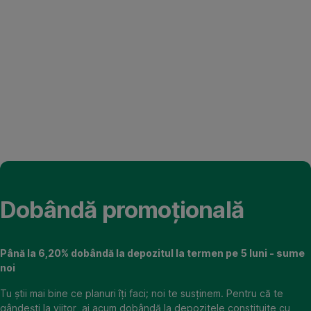
Dobândă promoțională
Până la 6,20% dobândă la depozitul la termen pe 5 luni - sume
noi
Tu știi mai bine ce planuri îți faci; noi te susținem. Pentru că te
gândești la viitor, ai acum dobândă la depozitele constituite cu