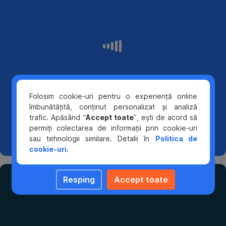
dintre
casa
sau...pur
produsele
și
BCR
simplu
pentru
care
a
ar
avea
un
putea
viitor
Folosim cookie-uri pentru o experiență online
să
mai
îmbunătățită, conținut personalizat și analiză
sigur.
te
trafic. Apăsând “
Accept toate
”, ești de acord să
permiți colectarea de informații prin cookie-uri
ajute
Depozitul
sau tehnologii similare. Detalii în
Politica de
să-
BCR
cookie-uri
.
te
ți
ajută
Mai
Resping
Accept toate
să
multiplici
transformi
multe
venitul
în
realitate
avantaje
orice
Încrederea