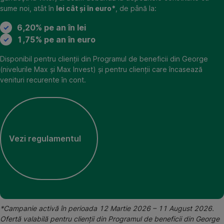
sume noi, atât în
lei cât și în euro*
, de până la:
6,20% pe an în lei
1,75% pe an în euro
Disponibil pentru clienții din Programul de beneficii din George
(nivelurile Max și Max Invest) și pentru clienții care încasează
venituri recurente în cont.
Vezi regulamentul
,
Deschide
in
tab
nou
*Campanie activă în perioada 12 Martie 2026 – 11 August 2026.
Ofertă valabilă pentru clienții din Programul de beneficii din George