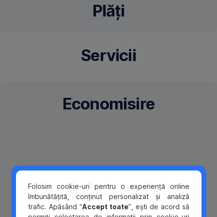
Plăți
Servicii
Economisire
Dacă
ai
deschis
un
Cont
Curent
Folosim cookie-uri pentru o experiență online
în
îmbunătățită, conținut personalizat și analiză
Lei
trafic. Apăsând “
Accept toate
”, ești de acord să
și
permiți colectarea de informații prin cookie-uri