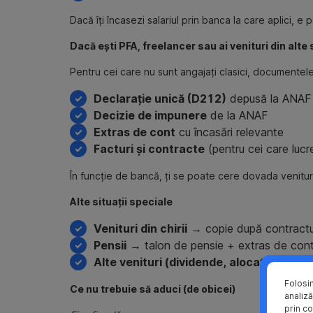
Dacă îți încasezi salariul prin banca la care aplici, e
Dacă ești PFA, freelancer sau ai venituri din alte
Pentru cei care nu sunt angajați clasici, documentele
Declarație unică (D212)
depusă la ANAF
Decizie de impunere
de la ANAF
Extras de cont
cu încasări relevante
Facturi și contracte
(pentru cei care luc
În funcție de bancă, ți se poate cere dovada venitur
Alte situații speciale
Venituri din chirii
→ copie după contractul 
Pensii
→ talon de pensie + extras de con
Alte venituri (dividende, alocații, indemn
Folosi
Ce nu trebuie să aduci (de obicei)
analiză
prin co