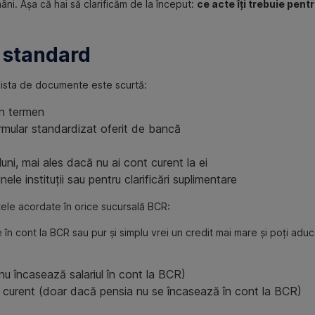
ni. Așa că hai să clarificăm de la început:
ce acte îți trebuie pent
 standard
, lista de documente este scurtă:
în termen
rmular standardizat oferit de bancă
uni, mai ales dacă nu ai cont curent la ei
ele instituții sau pentru clarificări suplimentare
tele acordate în orice sucursală BCR:
 în cont la BCR sau pur și simplu vrei un credit mai mare și poți adu
nu încasează salariul în cont la BCR)
 curent (doar dacă pensia nu se încasează în cont la BCR)