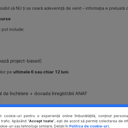
 posibil să NU ți se ceară adeverință de venit – informația e preluată 
 surse
 pot include:
rează project-based)
ilor pe
ultimele 6 sau chiar 12 luni
.
de închiriere + dovada înregistrării ANAF
t
izații)
→ documente justificative pentru fiecare
m cookie-uri pentru o experiență online îmbunătățită, conținut personal
 trafic. Apăsând “
Accept toate
”, ești de acord să permiți colectarea de in
okie-uri sau tehnologii similare. Detalii în
Politica de cookie-uri
.