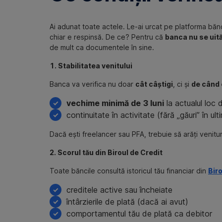
Ai adunat toate actele. Le-ai urcat pe platforma bănc
chiar e respinsă. De ce? Pentru că
banca nu se uită 
de mult ca documentele în sine.
1. Stabilitatea venitului
Banca va verifica nu doar
cât câștigi
, ci și
de când 
vechime minimă de 3 luni
la actualul loc 
continuitate în activitate (fără „găuri” în ult
Dacă ești freelancer sau PFA, trebuie să arăți venitur
2. Scorul tău din Biroul de Credit
Toate băncile consultă istoricul tău financiar din
Biro
creditele active sau încheiate
întârzierile de plată (dacă ai avut)
comportamentul tău de plată ca debitor