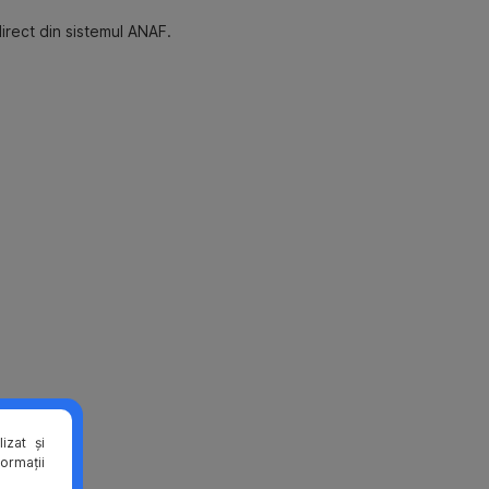
direct din sistemul ANAF.
izat și
formații