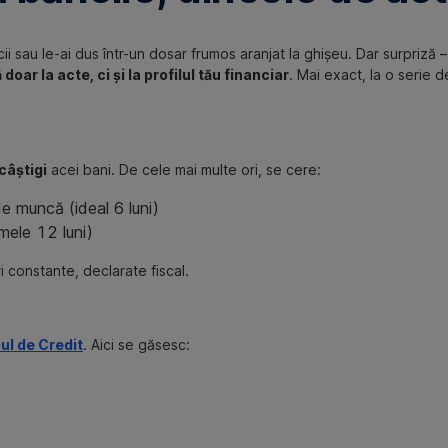
ii sau le-ai dus într-un dosar frumos aranjat la ghișeu. Dar surpriză 
doar la acte, ci și la profilul tău financiar
. Mai exact, la o serie d
câștigi
acei bani. De cele mai multe ori, se cere:
de muncă (ideal 6 luni)
imele 12 luni)
i constante, declarate fiscal.
ul de Credit
. Aici se găsesc: