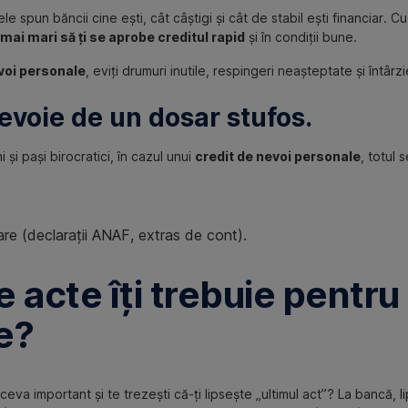
le spun băncii cine ești, cât câștigi și cât de stabil ești financiar.
mai mari să ți se aprobe creditul rapid
și în condiții bune.
evoi personale
, eviți drumuri inutile, respingeri neașteptate și întârzie
evoie de un dosar stufos.
și pași birocratici, în cazul unui
credit de nevoi personale
, totul 
re (declarații ANAF, extras de cont).
 acte îți trebuie pentru
e?
 ceva important și te trezești că-ți lipsește „ultimul act”? La bancă,