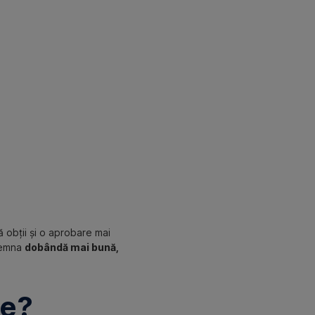
ă obții și o aprobare mai
semna
dobândă mai bună,
te?