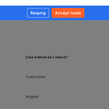
Resping
Accept toate
Cine trebuie să-l aducă?
Toată lumea
Angajați