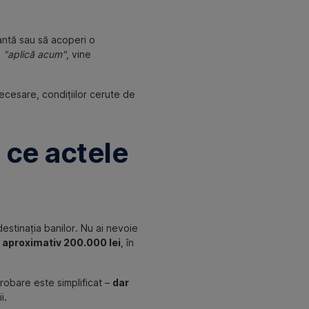
tantă sau să acoperi o
l
"aplică acum"
, vine
ecesare, condițiilor cerute de
 ce actele
destinația banilor. Nu ai nevoie
aproximativ 200.000 lei
, în
robare este simplificat –
dar
i.