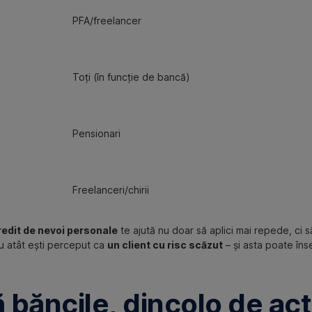
PFA/freelancer
Toți (în funcție de bancă)
Pensionari
Freelanceri/chirii
credit de nevoi personale
te ajută nu doar să aplici mai repede, ci s
cu atât ești perceput ca
un client cu risc scăzut
– și asta poate în
ă băncile, dincolo de ac