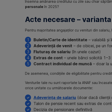
însemna amânarea creditului cu zile sau chiar săptămâ
personale
în 2025?
Acte necesare – varianta
Pentru majoritatea angajaților cu venituri din salariu
Buletin/Carte de identitate
– valabilă și 
Adeverință de venit
– de obicei, pe un fo
Fluturaș de salariu
(în unele cazuri)
Extras de cont
– unele bănci solicită 1–3 l
Contract individual de muncă
– doar la un
De asemenea, condițiile de eligibilitate pentru credi
Veniturile tale nu sunt raportate la ANAF sau încasate
orice unitate cu următoarele documente:
Adeverința de salariu
(doar dacă clienții 
Talon de pensie recent sau extras de cont
Decizia de pensionare definitivă