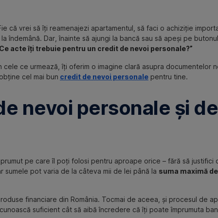
 Fie că vrei să îți reamenajezi apartamentul, să faci o achiziție impor
și la îndemână. Dar, înainte să ajungi la bancă sau să apeși pe butonu
Ce acte îți trebuie pentru un credit de nevoi personale?”
 În cele ce urmează, îți oferim o imagine clară asupra documentelor n
 obține cel mai bun
credit de nevoi personale
pentru tine.
de nevoi personale și de
prumut pe care îl poți folosi pentru aproape orice – fără să justifici 
ar sumele pot varia de la câteva mii de lei până la
suma maximă de 
 produse financiare din România. Tocmai de aceea, și procesul de ap
 cunoască suficient cât să aibă încredere că îți poate împrumuta bani