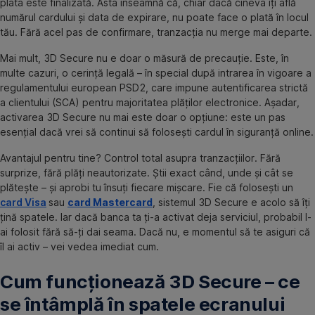
plata este finalizată. Asta înseamnă că, chiar dacă cineva îți află
numărul cardului și data de expirare, nu poate face o plată în locul
tău. Fără acel pas de confirmare, tranzacția nu merge mai departe.
Mai mult, 3D Secure nu e doar o măsură de precauție. Este, în
multe cazuri, o cerință legală – în special după intrarea în vigoare a
regulamentului european PSD2, care impune autentificarea strictă
a clientului (SCA) pentru majoritatea plăților electronice. Așadar,
activarea 3D Secure nu mai este doar o opțiune: este un pas
esențial dacă vrei să continui să folosești cardul în siguranță online.
Avantajul pentru tine? Control total asupra tranzacțiilor. Fără
surprize, fără plăți neautorizate. Știi exact când, unde și cât se
plătește – și aprobi tu însuți fiecare mișcare. Fie că folosești un
card Visa
sau
card Mastercard
, sistemul 3D Secure e acolo să îți
țină spatele. Iar dacă banca ta ți-a activat deja serviciul, probabil l-
ai folosit fără să-ți dai seama. Dacă nu, e momentul să te asiguri că
îl ai activ – vei vedea imediat cum.
Cum funcționează 3D Secure – ce
se întâmplă în spatele ecranului