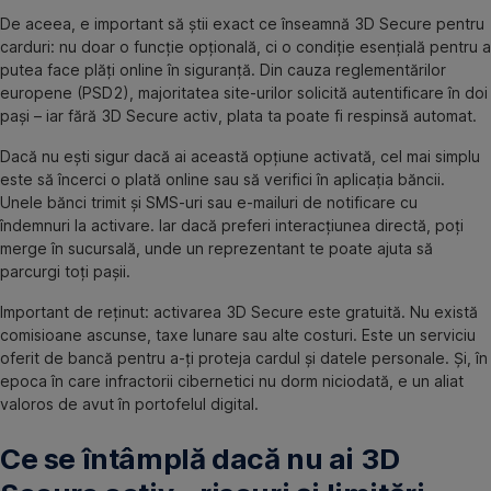
De aceea, e important să știi exact ce înseamnă 3D Secure pentru
carduri: nu doar o funcție opțională, ci o condiție esențială pentru a
putea face plăți online în siguranță. Din cauza reglementărilor
europene (PSD2), majoritatea site-urilor solicită autentificare în doi
pași – iar fără 3D Secure activ, plata ta poate fi respinsă automat.
Dacă nu ești sigur dacă ai această opțiune activată, cel mai simplu
este să încerci o plată online sau să verifici în aplicația băncii.
Unele bănci trimit și SMS-uri sau e-mailuri de notificare cu
îndemnuri la activare. Iar dacă preferi interacțiunea directă, poți
merge în sucursală, unde un reprezentant te poate ajuta să
parcurgi toți pașii.
Important de reținut: activarea 3D Secure este gratuită. Nu există
comisioane ascunse, taxe lunare sau alte costuri. Este un serviciu
oferit de bancă pentru a-ți proteja cardul și datele personale. Și, în
epoca în care infractorii cibernetici nu dorm niciodată, e un aliat
valoros de avut în portofelul digital.
Ce se întâmplă dacă nu ai 3D