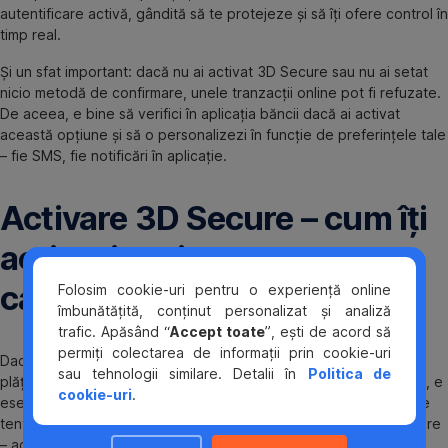
autentificare activă, gândită să te protejeze și să îți ofere control în
timp real.
Și un sfat important: dacă nu ai activat 3D Secure sau nu ai setat
nicio metodă de confirmare, unele tranzacții online pot fi refuzate.
De aceea, e bine să verifici în aplicația băncii dacă ai activat
această opțiune și să o personalizezi în funcție de preferințele tale
– fie SMS, fie notificări în aplicație.
Activare 3D Secure – cum îți
activezi opțiunea pentru
card
Folosim cookie-uri pentru o experiență online
îmbunătățită, conținut personalizat și analiză
trafic. Apăsând “
Accept toate
”, ești de acord să
permiți colectarea de informații prin cookie-uri
Dacă ai ajuns în punctul în care folosești cardul frecvent pentru
sau tehnologii similare. Detalii în
Politica de
plăți online, fie că e vorba de shopping, abonamente sau facturi, e
cookie-uri
.
esențial să ai activat sistemul de siguranță care te protejează de
tentativele de fraudă. Vorbim, desigur, despre activare 3D Secure
– acel pas care face diferența între o plată sigură și una