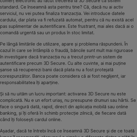
comerț electronic au făcut trecerea la 3D Secure ca sistem
standard. Ce înseamnă asta pentru tine? Că, dacă nu ai activ
serviciul, nu vei putea finaliza tranzacția. Vei introduce datele
cardului, dar plata va fi refuzată automat, pentru că nu există acel
pas suplimentar de autentificare. Este frustrant, mai ales dacă ai o
comandă urgentă sau un produs în stoc limitat.
Pe lângă limitările de utilizare, apare și problema răspunderii. În
cazul în care se întâmplă o fraudă, băncile sunt mult mai riguroase
în investigare dacă tranzacția nu a trecut printr-un sistem de
autentificare precum 3D Secure. Cu alte cuvinte, ai mai puține
șanse să recuperezi banii dacă plata nu a fost protejată
corespunzător. Banca poate considera că ai fost neglijent, iar
responsabilitatea îți aparține.
Și să nu uităm un lucru important: activarea 3D Secure nu este
complicată. Nu e un efort uriaș, nu presupune drumuri sau hârtii. Se
face o singură dată, rapid, direct din aplicația mobilă sau online
banking, și îți oferă în schimb protecție zilnică, de fiecare dată
când îți folosești cardul online.
Așadar, dacă te întrebi încă ce înseamnă 3D Secure și de ce toată