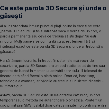
Ce este parola 3D Secure și unde o
găsești
Ai ajuns vreodată într-un punct al plății online în care ți se cere
„parola 3D Secure” și te-ai întrebat dacă e vorba de un cod, o
parolă permanentă sau ceva ce trebuia să știi deja? Nu ești
singurul. Mulți oameni se confruntă cu acest termen fără să
înțeleagă exact ce este parola 3D Secure și unde ar trebui să o
găsească.
Hai să lămurim lucrurile. În trecut, în sistemele mai vechi de
securizare, parola 3D Secure era un cod static, setat de tine sau
generat de bancă la momentul activării serviciului. Îl foloseai de
fiecare dată când făceai o plată online. Doar că, între timp,
tehnologia a avansat, iar băncile au trecut la un sistem dinamic –
mult mai sigur.
Astăzi, parola 3D Secure este, în majoritatea cazurilor, un cod
temporar sau o metodă de autentificare biometrică. Poate fi un
cod primit prin SMS (valabil doar câteva minute), o confirmare din