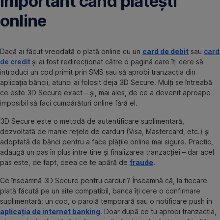
important când plătești
online
Dacă ai făcut vreodată o plată online cu un
card de debit
sau
card
de credit
și ai fost redirecționat către o pagină care îți cere să
introduci un cod primit prin SMS sau să aprobi tranzacția din
aplicația băncii, atunci ai folosit deja 3D Secure. Mulți se întreabă
ce este 3D Secure exact – și, mai ales, de ce a devenit aproape
imposibil să faci cumpărături online fără el.
3D Secure este o metodă de autentificare suplimentară,
dezvoltată de marile rețele de carduri (Visa, Mastercard, etc.) și
adoptată de bănci pentru a face plățile online mai sigure. Practic,
adaugă un pas în plus între tine și finalizarea tranzacției – dar acel
pas este, de fapt, ceea ce te apără de
fraude
.
Ce înseamnă 3D Secure pentru carduri? Înseamnă că, la fiecare
plată făcută pe un site compatibil, banca îți cere o confirmare
suplimentară: un cod, o parolă temporară sau o notificare push în
aplicația de internet banking
. Doar după ce tu aprobi tranzacția,