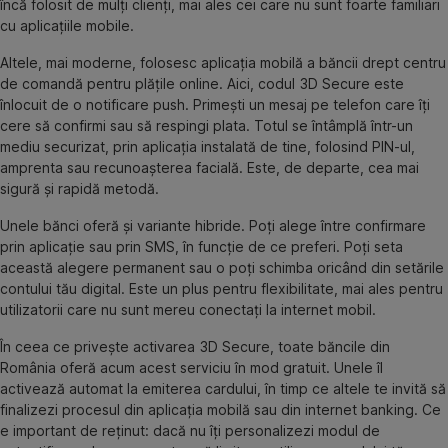
încă folosit de mulți clienți, mai ales cei care nu sunt foarte familiari
cu aplicațiile mobile.
Altele, mai moderne, folosesc aplicația mobilă a băncii drept centru
de comandă pentru plățile online. Aici, codul 3D Secure este
înlocuit de o notificare push. Primești un mesaj pe telefon care îți
cere să confirmi sau să respingi plata. Totul se întâmplă într-un
mediu securizat, prin aplicația instalată de tine, folosind PIN-ul,
amprenta sau recunoașterea facială. Este, de departe, cea mai
sigură și rapidă metodă.
Unele bănci oferă și variante hibride. Poți alege între confirmare
prin aplicație sau prin SMS, în funcție de ce preferi. Poți seta
această alegere permanent sau o poți schimba oricând din setările
contului tău digital. Este un plus pentru flexibilitate, mai ales pentru
utilizatorii care nu sunt mereu conectați la internet mobil.
În ceea ce privește activarea 3D Secure, toate băncile din
România oferă acum acest serviciu în mod gratuit. Unele îl
activează automat la emiterea cardului, în timp ce altele te invită să
finalizezi procesul din aplicația mobilă sau din internet banking. Ce
e important de reținut: dacă nu îți personalizezi modul de