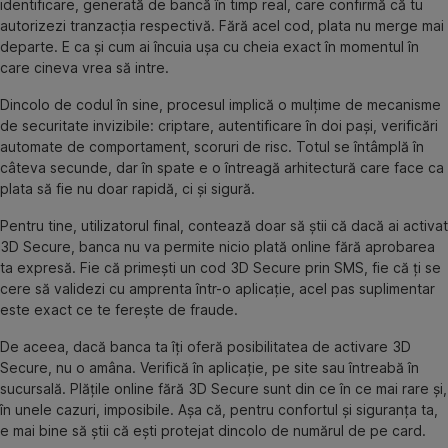
identificare, generată de bancă în timp real, care confirmă că tu
autorizezi tranzacția respectivă. Fără acel cod, plata nu merge mai
departe. E ca și cum ai încuia ușa cu cheia exact în momentul în
care cineva vrea să intre.
Dincolo de codul în sine, procesul implică o mulțime de mecanisme
de securitate invizibile: criptare, autentificare în doi pași, verificări
automate de comportament, scoruri de risc. Totul se întâmplă în
câteva secunde, dar în spate e o întreagă arhitectură care face ca
plata să fie nu doar rapidă, ci și sigură.
Pentru tine, utilizatorul final, contează doar să știi că dacă ai activat
3D Secure, banca nu va permite nicio plată online fără aprobarea
ta expresă. Fie că primești un cod 3D Secure prin SMS, fie că ți se
cere să validezi cu amprenta într-o aplicație, acel pas suplimentar
este exact ce te ferește de fraude.
De aceea, dacă banca ta îți oferă posibilitatea de activare 3D
Secure, nu o amâna. Verifică în aplicație, pe site sau întreabă în
sucursală. Plățile online fără 3D Secure sunt din ce în ce mai rare și,
în unele cazuri, imposibile. Așa că, pentru confortul și siguranța ta,
e mai bine să știi că ești protejat dincolo de numărul de pe card.