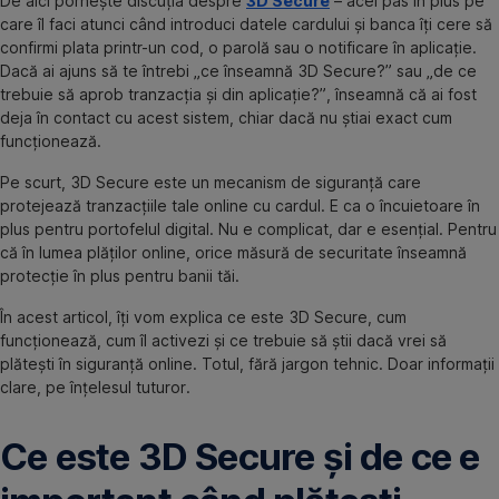
De aici pornește discuția despre
3D Secure
– acel pas în plus pe
care îl faci atunci când introduci datele cardului și banca îți cere să
confirmi plata printr-un cod, o parolă sau o notificare în aplicație.
Dacă ai ajuns să te întrebi „ce înseamnă 3D Secure?” sau „de ce
trebuie să aprob tranzacția și din aplicație?”, înseamnă că ai fost
deja în contact cu acest sistem, chiar dacă nu știai exact cum
funcționează.
Pe scurt, 3D Secure este un mecanism de siguranță care
protejează tranzacțiile tale online cu cardul. E ca o încuietoare în
plus pentru portofelul digital. Nu e complicat, dar e esențial. Pentru
că în lumea plăților online, orice măsură de securitate înseamnă
protecție în plus pentru banii tăi.
În acest articol, îți vom explica ce este 3D Secure, cum
funcționează, cum îl activezi și ce trebuie să știi dacă vrei să
plătești în siguranță online. Totul, fără jargon tehnic. Doar informații
clare, pe înțelesul tuturor.
Ce este 3D Secure și de ce e