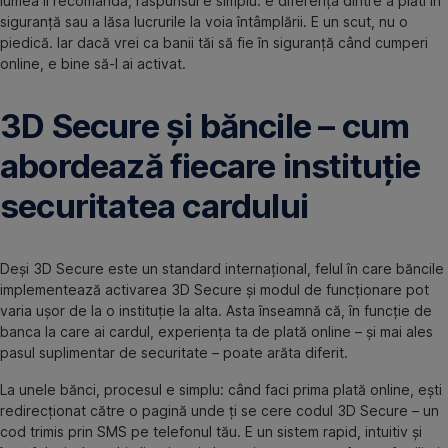
lumea îl recomandă, răspunsul e simplu: e diferența dintre a plăti în
siguranță sau a lăsa lucrurile la voia întâmplării. E un scut, nu o
piedică. Iar dacă vrei ca banii tăi să fie în siguranță când cumperi
online, e bine să-l ai activat.
3D Secure și băncile – cum
abordează fiecare instituție
securitatea cardului
Deși 3D Secure este un standard internațional, felul în care băncile
implementează activarea 3D Secure și modul de funcționare pot
varia ușor de la o instituție la alta. Asta înseamnă că, în funcție de
banca la care ai cardul, experiența ta de plată online – și mai ales
pasul suplimentar de securitate – poate arăta diferit.
La unele bănci, procesul e simplu: când faci prima plată online, ești
redirecționat către o pagină unde ți se cere codul 3D Secure – un
cod trimis prin SMS pe telefonul tău. E un sistem rapid, intuitiv și