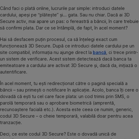
Când faci o plată online, lucrurile par simple: introduci datele
cardului, apeși pe “plătește” și... gata. Sau nu chiar. Dacă ai 3D
Secure activ, mai apare un pas: o fereastră a băncii, în care trebuie
să confirmi plata. Dar ce se întâmplă, de fapt, în acel moment?
Hai să desfacem puțin procesul, ca să înțelegi exact cum
funcționează 3D Secure. După ce introduci datele cardului pe un
site compatibil, informația nu ajunge direct la
bancă
, ci trece printr-
un sistem de verificare. Acest sistem detectează dacă banca ta
emiteatoare a cardului are activat 3D Secure și, dacă da, inițiază o
autentificare.
În acel moment, tu ești redirecționat către o pagină specială a
băncii – sau primești o notificare în aplicație. Acolo, banca îți cere o
dovadă că ești tu cel care face plata: un cod trimis prin SMS, o
parolă temporară sau o aprobare biometrică (amprentă,
recunoaștere facială etc.). Acesta este ceea ce numim, generic,
codul 3D Secure – o cheie temporară, valabilă doar pentru acea
tranzacție.
Deci, ce este codul 3D Secure? Este o dovadă unică de