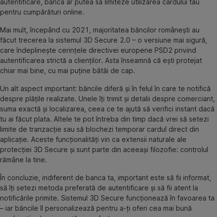
autentificare, banca ar putea să limiteze utilizarea cardului tău
pentru cumpărături online.
Mai mult, începând cu 2021, majoritatea băncilor românești au
făcut trecerea la sistemul 3D Secure 2.0 – o versiune mai sigură,
care îndeplinește cerințele directivei europene PSD2 privind
autentificarea strictă a clienților. Asta înseamnă că ești protejat
chiar mai bine, cu mai puține bătăi de cap.
Un alt aspect important: băncile diferă și în felul în care te notifică
despre plățile realizate. Unele îți trimit și detalii despre comerciant,
suma exactă și localizarea, ceea ce te ajută să verifici instant dacă
tu ai făcut plata. Altele te pot întreba din timp dacă vrei să setezi
limite de tranzacție sau să blochezi temporar cardul direct din
aplicație. Aceste funcționalități vin ca extensii naturale ale
protecției 3D Secure și sunt parte din aceeași filozofie: controlul
rămâne la tine.
În concluzie, indiferent de banca ta, important este să fii informat,
să îți setezi metoda preferată de autentificare și să fii atent la
notificările primite. Sistemul 3D Secure funcționează în favoarea ta
– iar băncile îl personalizează pentru a-ți oferi cea mai bună