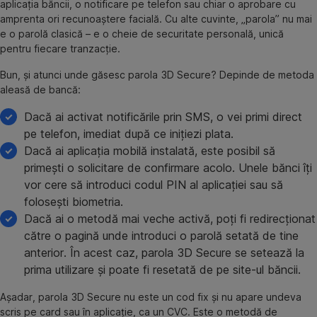
aplicația băncii, o notificare pe telefon sau chiar o aprobare cu
amprenta ori recunoaștere facială. Cu alte cuvinte, „parola” nu mai
e o parolă clasică – e o cheie de securitate personală, unică
pentru fiecare tranzacție.
Bun, și atunci unde găsesc parola 3D Secure? Depinde de metoda
aleasă de bancă:
Dacă ai activat notificările prin SMS, o vei primi direct
pe telefon, imediat după ce inițiezi plata.
Dacă ai aplicația mobilă instalată, este posibil să
primești o solicitare de confirmare acolo. Unele bănci îți
vor cere să introduci codul PIN al aplicației sau să
folosești biometria.
Dacă ai o metodă mai veche activă, poți fi redirecționat
către o pagină unde introduci o parolă setată de tine
anterior. În acest caz, parola 3D Secure se setează la
prima utilizare și poate fi resetată de pe site-ul băncii.
Așadar, parola 3D Secure nu este un cod fix și nu apare undeva
scris pe card sau în aplicație, ca un CVC. Este o metodă de