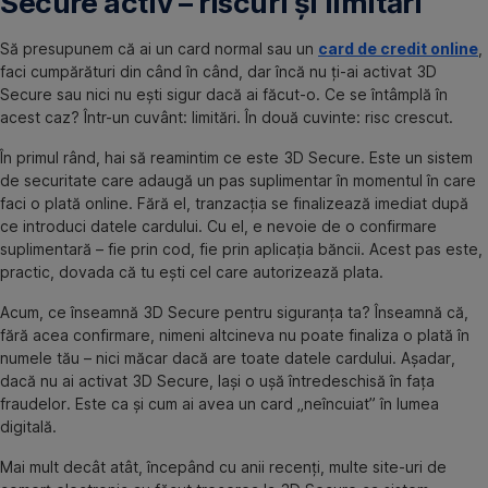
Secure activ – riscuri și limitări
Să presupunem că ai un card normal sau un
card de credit online
,
faci cumpărături din când în când, dar încă nu ți-ai activat 3D
Secure sau nici nu ești sigur dacă ai făcut-o. Ce se întâmplă în
acest caz? Într-un cuvânt: limitări. În două cuvinte: risc crescut.
În primul rând, hai să reamintim ce este 3D Secure. Este un sistem
de securitate care adaugă un pas suplimentar în momentul în care
faci o plată online. Fără el, tranzacția se finalizează imediat după
ce introduci datele cardului. Cu el, e nevoie de o confirmare
suplimentară – fie prin cod, fie prin aplicația băncii. Acest pas este,
practic, dovada că tu ești cel care autorizează plata.
Acum, ce înseamnă 3D Secure pentru siguranța ta? Înseamnă că,
fără acea confirmare, nimeni altcineva nu poate finaliza o plată în
numele tău – nici măcar dacă are toate datele cardului. Așadar,
dacă nu ai activat 3D Secure, lași o ușă întredeschisă în fața
fraudelor. Este ca și cum ai avea un card „neîncuiat” în lumea
digitală.
Mai mult decât atât, începând cu anii recenți, multe site-uri de