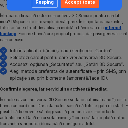
Resping
Accept toate
vulnerabilă.
Întrebarea firească este: cum activez 3D Secure pentru cardul
meu? Răspunsul e mai simplu decât pare. În majoritatea cazurilor,
totul se face direct din aplicația mobilă a băncii sau din
internet
banking
. Fiecare bancă are propriul proces, dar pașii generali sunt
cam aceiași:
Intri în aplicația băncii și cauți secțiunea „Carduri”.
Selectezi cardul pentru care vrei activarea 3D Secure.
Accesezi opțiunea „Securitate” sau „Setări 3D Secure”.
Alegi metoda preferată de autentificare – prin SMS, prin
aplicație sau prin biometrie (amprentă/face ID).
Confirmi alegerea, iar serviciul se activează imediat.
În unele cazuri, activarea 3D Secure se face automat când îți emite
banca un card nou. Dar asta nu înseamnă că totul e gata din start. E
posibil să fie nevoie să alegi sau să personalizezi metoda de
autentificare. Dacă nu ai setat nimic și încerci să faci o plată online,
tranzacția s-ar putea bloca până configurezi totul.