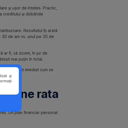
are și ușor de înțeles. Practic,
da creditului și dobânda
rambursare. Rezultatul îți arată
pe 30 de ani vs. unul pe 20 de
ă ar fi, să zicem, în jur de
ătești mai puțin în total.
rioada și vezi imediat cum se
izat și
formații
susține rata
stres. Un plan financiar personal