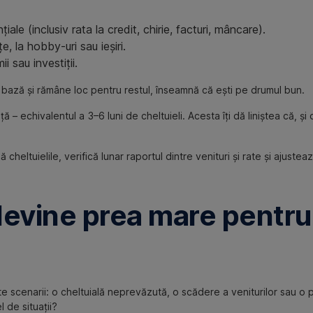
iale (inclusiv rata la credit, chirie, facturi, mâncare).
e, la hobby-uri sau ieșiri.
 sau investiții.
de bază și rămâne loc pentru restul, înseamnă că ești pe drumul bun.
ă – echivalentul a 3–6 luni de cheltuieli. Acesta îți dă liniștea că, și
 cheltuielile, verifică lunar raportul dintre venituri și rate și ajuste
devine prea mare pentru
alte scenarii: o cheltuială neprevăzută, o scădere a veniturilor sau o 
 de situații?