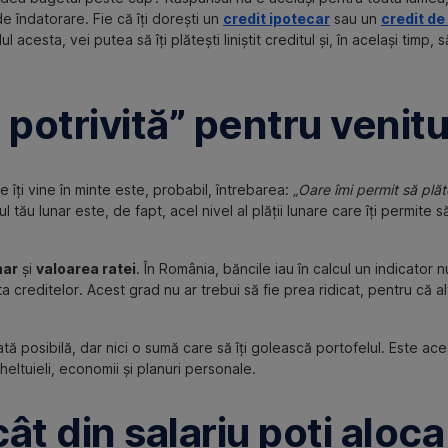
de îndatorare. Fie că îți dorești un
credit ipotecar
sau un
credit de
l acesta, vei putea să îți plătești liniștit creditul și, în același timp, s
potrivită” pentru venitu
re îți vine în minte este, probabil, întrebarea:
„Oare îmi permit să plăt
 tău lunar este, de fapt, acel nivel al plății lunare care îți permite să
nar
și
valoarea ratei
. În România, băncile iau în calcul un indicator 
creditelor. Acest grad nu ar trebui să fie prea ridicat, pentru că altf
ă posibilă, dar nici o sumă care să îți golească portofelul. Este acea
cheltuieli, economii și planuri personale.
ât din salariu poți aloc