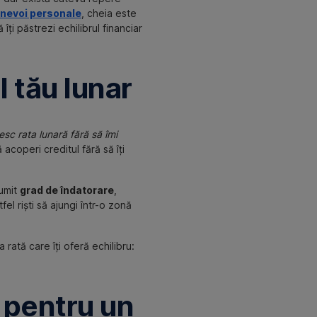
 nevoi personale
, cheia este
ă îți păstrezi echilibrul financiar
l tău lunar
esc rata lunară fără să îmi
 acoperi creditul fără să îți
numit
grad de îndatorare
,
el riști să ajungi într-o zonă
 rată care îți oferă echilibru:
a pentru un