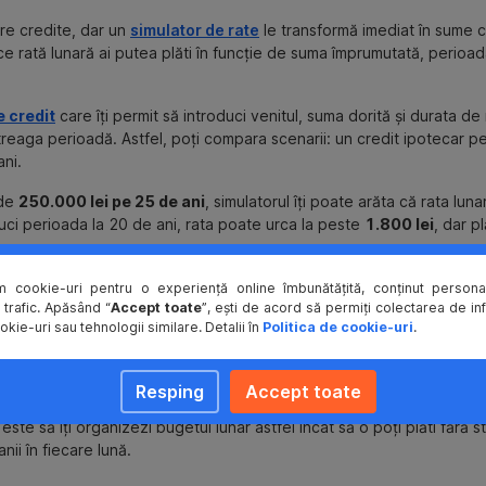
re credite, dar un
simulator de rate
le transformă imediat în sume cl
 ce rată lunară ai putea plăti în funcție de suma împrumutată, perioa
e credit
care îți permit să introduci venitul, suma dorită și durata de 
 întreaga perioadă. Astfel, poți compara scenarii: un credit ipotecar 
ani.
de
250.000 lei pe 25 de ani
, simulatorul îți poate arăta că rata lunar
ci perioada la 20 de ani, rata poate urca la peste
1.800 lei
, dar pl
e a testa
înainte să te angajezi la un credit
. Poți ajusta sumele, pe
eorie.
m cookie-uri pentru o experiență online îmbunătățită, conținut personal
 trafic. Apăsând “
Accept toate
”, ești de acord să permiți colectarea de in
okie-uri sau tehnologii similare. Detalii în
Politica de cookie-uri
.
 bugetul lunar pentru a 
Resping
Accept toate
este să îți organizezi bugetul lunar astfel încât să o poți plăti fără 
anii în fiecare lună.