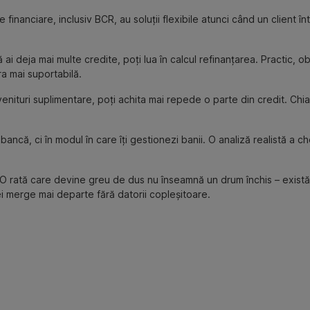
ile financiare, inclusiv BCR, au soluții flexibile atunci când un client în
 deja mai multe credite, poți lua în calcul refinanțarea. Practic, obț
a mai suportabilă.
enituri suplimentare, poți achita mai repede o parte din credit. Chi
bancă, ci în modul în care îți gestionezi banii. O analiză realistă a ch
 O rată care devine greu de dus nu înseamnă un drum închis – există 
vei merge mai departe fără datorii copleșitoare.