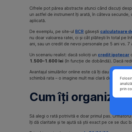
Cifrele pot părea abstracte atunci când discuți desp
un astfel de instrument îți arată, în câteva secunde,
aplicată.
De exemplu, pe site-ul
BCR
găsești
calculatoare d
nu doar valoarea ratei, ci și cât plătești în total pe
ani, sau un credit de nevoi personale pe 5 ani vs. 7 
Un scenariu realist: dacă soliciți un
credit ipotecar
1.500–1.600 lei
(în funcție de dobândă). Dacă redu
Avantajul simulărilor online este că îți dau puterea d
schimbă rata – o imagine mult mai clară decât orice t
Folosi
analiză
prin co
Cum îți organizezi
Să alegi o rată potrivită e doar primul pas. Următorul 
îți dă claritate și te ajută să știi exact pe ce se duc b