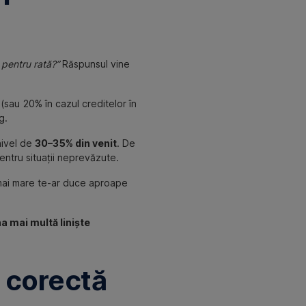
 pentru rată?”
Răspunsul vine
(sau 20% în cazul creditelor în
g.
 nivel de
30–35% din venit
. De
pentru situații neprevăzute.
 mai mare te-ar duce aproape
a mai multă liniște
a corectă