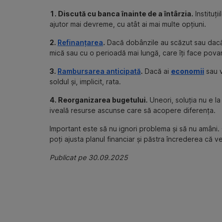
1. Discută cu banca înainte de a întârzia.
Instituți
ajutor mai devreme, cu atât ai mai multe opțiuni.
2.
Refinanțarea
.
Dacă dobânzile au scăzut sau dacă ai
mică sau cu o perioadă mai lungă, care îți face povar
3.
Rambursarea anticipată
.
Dacă ai
economii
sau v
soldul și, implicit, rata.
4. Reorganizarea bugetului.
Uneori, soluția nu e la 
iveală resurse ascunse care să acopere diferența.
Important este să nu ignori problema și să nu amâni.
poți ajusta planul financiar și păstra încrederea că 
Publicat pe 30.09.2025