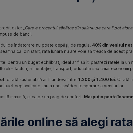
credit este:
„Care e procentul sănătos din salariu pe care îl pot aloca
 impuse de bănci.
radul de îndatorare nu poate depăși, de regulă,
40% din venitul net
seamnă că, din start, rata lunară nu are voie să treacă de acest pra
e: pentru un buget echilibrat, ideal ar fi să îți păstrezi ratele la un
uieli – facturi, alimentație, transport, educație sau chiar economii 
net
, o rată sustenabilă ar fi undeva între
1.200 și 1.400 lei
. O rată
eltuieli neplanificate sau a unei scăderi temporare a veniturilor.
 limită maximă, ci ca pe un prag de confort.
Mai puțin poate însemn
rile online să alegi rat