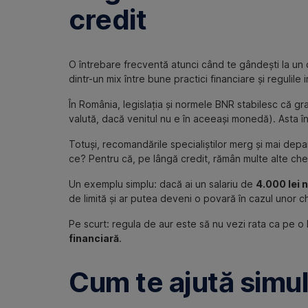
credit
O întrebare frecventă atunci când te gândești la un 
dintr-un mix între bune practici financiare și regulile
În România, legislația și normele BNR stabilesc că g
valută, dacă venitul nu e în aceeași monedă). Asta în
Totuși, recomandările specialiștilor merg și mai depart
ce? Pentru că, pe lângă credit, rămân multe alte chelt
Un exemplu simplu: dacă ai un salariu de
4.000 lei 
de limită și ar putea deveni o povară în cazul unor ch
Pe scurt: regula de aur este să nu vezi rata ca pe o
financiară
.
Cum te ajută simulă