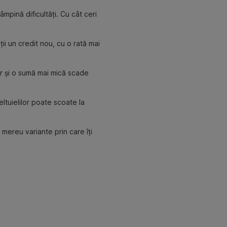
tâmpină dificultăți. Cu cât ceri
ii un credit nou, cu o rată mai
ar și o sumă mai mică scade
eltuielilor poate scoate la
mereu variante prin care îți