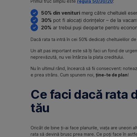
Primul truc simplu este
regula 50/30/20
:
50% din venituri
merg către cheltuieli esenț
30%
pot fi alocați dorințelor – de la vacanț
20%
ar trebui puși deoparte pentru economii
Dacă rata ta intră în cei 50% dedicați cheltuielilor 
Un alt pas important este să îți faci un fond de urgenț
neprevăzută, nu vei întârzia la plata creditului.
Nu în ultimul rând, încearcă să fii consecvent: notează
e prea strâns. Cum spunem noi,
ține-te de plan
!
Ce faci dacă rata 
tău
Oricât de bine ți-ai face planurile, viața are uneori 
rata să devină brusc prea mare. Ce poți face în astfel