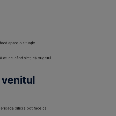
 dacă apare o situație
ază atunci când simți că bugetul
 venitul
perioadă dificilă pot face ca