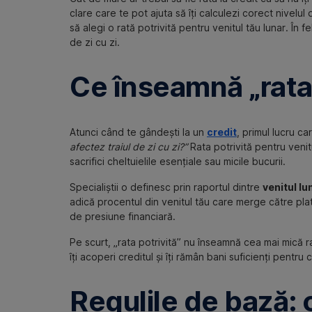
clare care te pot ajuta să îți calculezi corect nivelul 
să alegi o rată potrivită pentru venitul tău lunar. În felu
de zi cu zi.
Ce înseamnă „rata 
Atunci când te gândești la un
credit
, primul lucru ca
afectez traiul de zi cu zi?”
Rata potrivită pentru venitul
sacrifici cheltuielile esențiale sau micile bucurii.
Specialiștii o definesc prin raportul dintre
venitul lu
adică procentul din venitul tău care merge către plata 
de presiune financiară.
Pe scurt, „rata potrivită” nu înseamnă cea mai mică rat
îți acoperi creditul și îți rămân bani suficienți pentru 
Regulile de bază: c