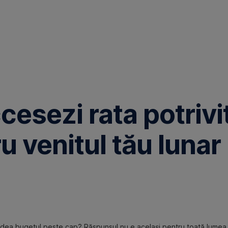
esezi rata potrivi
u venitul tău lunar
 îți dea bugetul peste cap? Răspunsul nu e același pentru toată lumea