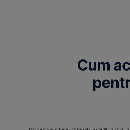
Omite
Cum acc
pentr
Cât de mare ar trebui să fie rata la credit ca să nu