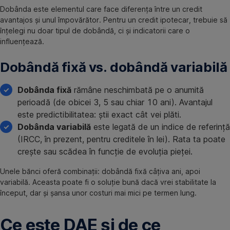
Dobânda este elementul care face diferența între un credit
avantajos și unul împovărător. Pentru un credit ipotecar, trebuie să
înțelegi nu doar tipul de dobândă, ci și indicatorii care o
influențează.
Dobândă fixă vs. dobândă variabilă
Dobânda fixă
rămâne neschimbată pe o anumită
perioadă (de obicei 3, 5 sau chiar 10 ani). Avantajul
este predictibilitatea: știi exact cât vei plăti.
Dobânda variabilă
este legată de un indice de referință
(IRCC, în prezent, pentru creditele în lei). Rata ta poate
crește sau scădea în funcție de evoluția pieței.
Unele bănci oferă combinații: dobândă fixă câțiva ani, apoi
variabilă. Aceasta poate fi o soluție bună dacă vrei stabilitate la
început, dar și șansa unor costuri mai mici pe termen lung.
Ce este DAE și de ce