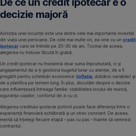
De ce un credit ipotecar e o
decizie majoră
Achiziția unei locuințe este una dintre cele mai importante investiții
din viața unei persoane. De cele mai multe ori, ea vine cu un
credit
ipotecar
care se întinde pe 20–30 de ani. Tocmai de aceea,
alegerea nu trebuie făcută în grabă.
Un credit ipotecar nu înseamnă doar suma împrumutată, ci și
angajamentul de a-ți gestiona bugetul lunar cu atenție, de a fi
pregătit pentru schimbări economice (
inflație
, dobânzi variabile) și
de a planifica pe termen lung. În plus, discutăm despre o decizie
care influențează întreaga familie: stabilitatea locului de muncă,
siguranța copiilor, confortul de zi cu zi.
Alegerea creditului ipotecar potrivit poate face diferența între o
experiență financiară echilibrată și un stres constant. De aceea,
merită să înțelegi fiecare etapă – pas cu pas – înainte să semnezi
contractul.