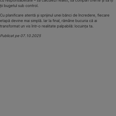
cu responsabilitate – să calculezi realist, să compari oferte și să îți
ții bugetul sub control.
Cu planificare atentă și sprijinul unei bănci de încredere, fiecare
etapă devine mai simplă. Iar la final, rămâne bucuria că ai
transformat un vis într-o realitate palpabilă: locuința ta.
Publicat pe 07.10.2025