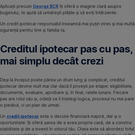
Aplicații precum
George BCR
îți oferă o imagine clară asupra
bugetului, te ajută să urmărești plățile și să eviți întârzierile.
Un credit ipotecar responsabil înseamnă mai puțin stres și mai multă
siguranță pentru tine și familia ta.
Creditul ipotecar pas cu pas,
mai simplu decât crezi
Deși la început poate părea un drum lung și complicat, creditul
ipotecar devine mult mai clar dacă îl privești pe etape: eligibilitate,
documente, evaluare, aprobare și, în final, ratele lunare. Fiecare
pas are rolul său și, odată ce îi înțelegi logica, procesul nu mai pare
o piedică, ci un plan de urmat.
Un
credit ipotecar
este o decizie financiară majoră, dar și o
oportunitate: îți oferă șansa de a avea propria casă, de a construi
stabilitate și de a investi în viitorul tău. Cheia este să abordezi totul