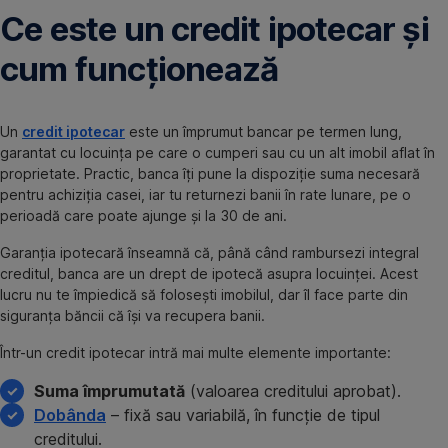
Ce este un credit ipotecar și
cum funcționează
Un
credit ipotecar
este un împrumut bancar pe termen lung,
garantat cu locuința pe care o cumperi sau cu un alt imobil aflat în
proprietate. Practic, banca îți pune la dispoziție suma necesară
pentru achiziția casei, iar tu returnezi banii în rate lunare, pe o
perioadă care poate ajunge și la 30 de ani.
Garanția ipotecară înseamnă că, până când rambursezi integral
creditul, banca are un drept de ipotecă asupra locuinței. Acest
lucru nu te împiedică să folosești imobilul, dar îl face parte din
siguranța băncii că își va recupera banii.
Într-un credit ipotecar intră mai multe elemente importante:
Suma împrumutată
(valoarea creditului aprobat).
Dobânda
– fixă sau variabilă, în funcție de tipul
creditului.