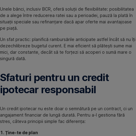
Unele bănci, inclusiv BCR, oferă soluții de flexibilitate: posibilitatea
de a alege între reducerea ratei sau a perioadei, pauză la plată în
situații speciale sau refinanțare dacă apar oferte mai avantajoase
pe piață.
Un sfat practic: planifică rambursările anticipate astfel încât să nu îți
dezechilibreze bugetul curent. E mai eficient să plătești sume mai
mici, dar constante, decât să te forțezi să acoperi o sumă mare o
singură dată.
Sfaturi pentru un credit
ipotecar responsabil
Un credit ipotecar nu este doar o semnătură pe un contract, ci un
angajament financiar de lungă durată. Pentru a-l gestiona fără
stres, câteva principii simple fac diferența:
1. Ține-te de plan