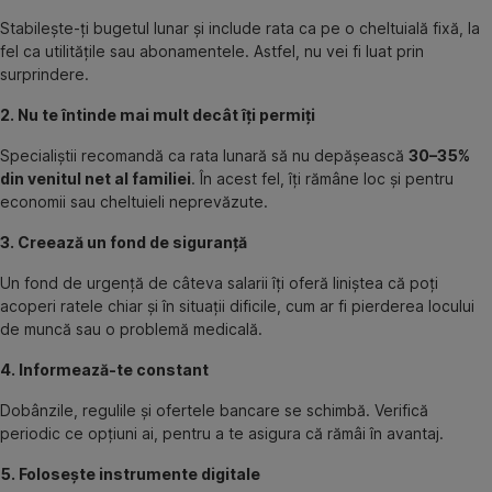
Stabilește-ți bugetul lunar și include rata ca pe o cheltuială fixă, la
fel ca utilitățile sau abonamentele. Astfel, nu vei fi luat prin
surprindere.
2. Nu te întinde mai mult decât îți permiți
Specialiștii recomandă ca rata lunară să nu depășească
30–35%
din venitul net al familiei
. În acest fel, îți rămâne loc și pentru
economii sau cheltuieli neprevăzute.
3. Creează un fond de siguranță
Un fond de urgență de câteva salarii îți oferă liniștea că poți
acoperi ratele chiar și în situații dificile, cum ar fi pierderea locului
de muncă sau o problemă medicală.
4. Informează-te constant
Dobânzile, regulile și ofertele bancare se schimbă. Verifică
periodic ce opțiuni ai, pentru a te asigura că rămâi în avantaj.
5. Folosește instrumente digitale