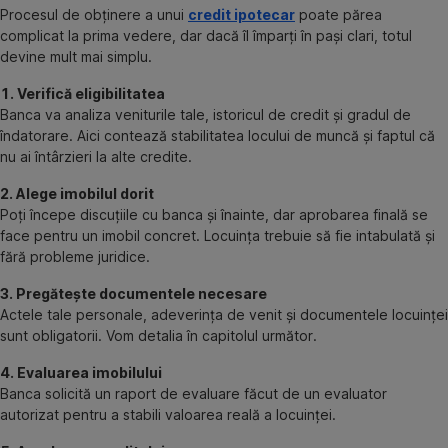
Procesul de obținere a unui
credit ipotecar
poate părea
complicat la prima vedere, dar dacă îl împarți în pași clari, totul
devine mult mai simplu.
1. Verifică eligibilitatea
Banca va analiza veniturile tale, istoricul de credit și gradul de
îndatorare. Aici contează stabilitatea locului de muncă și faptul că
nu ai întârzieri la alte credite.
2. Alege imobilul dorit
Poți începe discuțiile cu banca și înainte, dar aprobarea finală se
face pentru un imobil concret. Locuința trebuie să fie intabulată și
fără probleme juridice.
3. Pregătește documentele necesare
Actele tale personale, adeverința de venit și documentele locuinței
sunt obligatorii. Vom detalia în capitolul următor.
4. Evaluarea imobilului
Banca solicită un raport de evaluare făcut de un evaluator
autorizat pentru a stabili valoarea reală a locuinței.