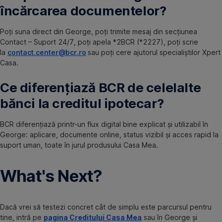
încărcarea documentelor?
Poți suna direct din George, poți trimite mesaj din secțiunea
Contact – Suport 24/7, poți apela *2BCR (*2227), poți scrie
la
contact.center@bcr.ro
sau poți cere ajutorul specialiștilor Xpert
Casa.
Ce diferențiază BCR de celelalte
bănci la creditul ipotecar?
BCR diferențiază printr-un flux digital bine explicat și utilizabil în
George: aplicare, documente online, status vizibil și acces rapid la
suport uman, toate în jurul produsului Casa Mea.
What's Next?
Dacă vrei să testezi concret cât de simplu este parcursul pentru
tine, intră pe
pagina Creditului Casa Mea
sau în George și