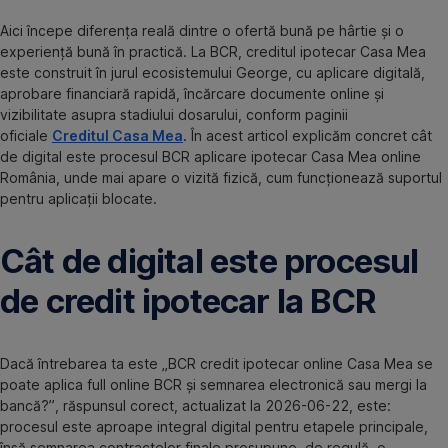
Aici începe diferența reală dintre o ofertă bună pe hârtie și o
experiență bună în practică. La BCR, creditul ipotecar Casa Mea
este construit în jurul ecosistemului George, cu aplicare digitală,
aprobare financiară rapidă, încărcare documente online și
vizibilitate asupra stadiului dosarului, conform paginii
oficiale
Creditul Casa Mea
. În acest articol explicăm concret cât
de digital este procesul BCR aplicare ipotecar Casa Mea online
România, unde mai apare o vizită fizică, cum funcționează suportul
pentru aplicații blocate.
Cât de digital este procesul
de credit ipotecar la BCR
Dacă întrebarea ta este „BCR credit ipotecar online Casa Mea se
poate aplica full online BCR și semnarea electronică sau mergi la
bancă?”, răspunsul corect, actualizat la 2026-06-22, este:
procesul este aproape integral digital pentru etapele principale,
însă semnarea contractelor finale presupune, de regulă, o