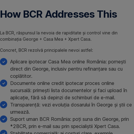
How BCR Addresses This
La BCR, răspunsul la nevoia de rapiditate și control vine din
combinația George + Casa Mea + Xpert Casa.
Concret, BCR rezolvă principalele nevoi astfel:
Aplicare ipotecar Casa Mea online România: pornești
direct din George, inclusiv pentru refinanțare sau cu
coplătitor.
Documente online credit ipotecar proces online
sucursală: primești lista documentelor și faci upload în
aplicație, fără să depinzi de schimburi de e-mail.
Transparență: vezi evoluția dosarului în George și știi ce
urmează.
Suport uman BCR România: poți suna din George, prin
*2BCR, prin e-mail sau prin specialiștii Xpert Casa.
Stabilitate comercială: ai costuri clare, exemple