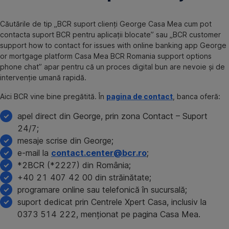
Căutările de tip „BCR suport clienți George Casa Mea cum pot
contacta suport BCR pentru aplicații blocate” sau „BCR customer
support how to contact for issues with online banking app George
or mortgage platform Casa Mea BCR Romania support options
phone chat” apar pentru că un proces digital bun are nevoie și de
intervenție umană rapidă.
Aici BCR vine bine pregătită. În
pagina de contact
, banca oferă:
apel direct din George, prin zona Contact – Suport
24/7;
mesaje scrise din George;
e-mail la
contact.center@bcr.ro
;
*2BCR (*2227) din România;
+40 21 407 42 00 din străinătate;
programare online sau telefonică în sucursală;
suport dedicat prin Centrele Xpert Casa, inclusiv la
0373 514 222, menționat pe pagina Casa Mea.