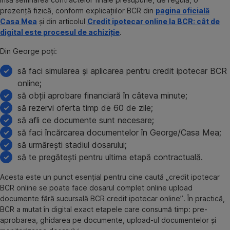
prezență fizică, conform explicațiilor BCR din
pagina oficială
Casa Mea
și din articolul
Credit ipotecar online la BCR: cât de
digital este procesul de achiziție
.
Din George poți:
să faci simularea și aplicarea pentru credit ipotecar BCR
online;
să obții aprobare financiară în câteva minute;
să rezervi oferta timp de 60 de zile;
să afli ce documente sunt necesare;
să faci încărcarea documentelor în George/Casa Mea;
să urmărești stadiul dosarului;
să te pregătești pentru ultima etapă contractuală.
Acesta este un punct esențial pentru cine caută „credit ipotecar
BCR online se poate face dosarul complet online upload
documente fără sucursală BCR credit ipotecar online”. În practică,
BCR a mutat în digital exact etapele care consumă timp: pre-
aprobarea, ghidarea pe documente, upload-ul documentelor și