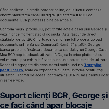
Când analizezi un credit ipotecar online, două lucruri contează
enorm: stabilitatea canalului digital și claritatea fluxului de
documente. BCR punctează bine pe ambele.
Conform paginii produsului, poți trimite actele casei prin George și
vezi în orice moment stadiul dosarului. Asta răspunde direct
căutărilor de tip „BCR mortgage loan online full process upload
documents online Banca Comercială Română” și „BCR George
banca probleme încărcare documente sau delay-uri George Casa
Mea BCR app feedback utilizatori”. Da, ca la orice platformă cu
volum mare, pot exista întârzieri punctuale sau frustrări de utilizare.
Recenziile agregate din ecosistemul public, inclusiv
Trustpilot
pentru bcr.ro
, arată că experiența nu este uniformă pentru toți
utilizatorii. Tocmai de aceea, contează că BCR nu lasă clientul doar
în self-service.
Suport clienți BCR, George și
ce faci când apar blocaje