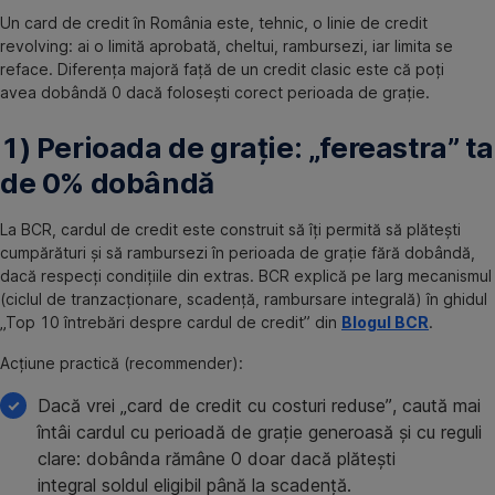
Un card de credit în România este, tehnic, o linie de credit
revolving: ai o limită aprobată, cheltui, rambursezi, iar limita se
reface. Diferența majoră față de un credit clasic este că poți
avea dobândă 0 dacă folosești corect perioada de grație.
1) Perioada de grație: „fereastra” ta
de 0% dobândă
La BCR, cardul de credit este construit să îți permită să plătești
cumpărături și să rambursezi în perioada de grație fără dobândă,
dacă respecți condițiile din extras. BCR explică pe larg mecanismul
(ciclul de tranzacționare, scadență, rambursare integrală) în ghidul
„Top 10 întrebări despre cardul de credit” din
Blogul BCR
.
Acțiune practică (recommender):
Dacă vrei „card de credit cu costuri reduse”, caută mai
întâi cardul cu perioadă de grație generoasă și cu reguli
clare: dobânda rămâne 0 doar dacă plătești
integral soldul eligibil până la scadență.