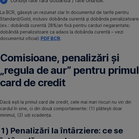
condiții rate fără dobândă / rate oriunde.
La BCR, găsești un rezumat clar în documentul de tarife pentru
Standard/Gold, inclusiv dobânda curentă și dobânda penalizatoare
(ex.: dobândă curentă 28%/an fixă pentru carduri negarantate;
dobândă penalizatoare ca adaos la dobânda curentă – vezi
documentul oficial)
PDF BCR
.
Comisioane, penalizări și
„regula de aur” pentru primul
card de credit
Dacă ești la primul card de credit, cele mai mari riscuri nu vin din
cardul în sine, ci din două comportamente: (1) plătești doar
minimul, (2) uiți scadența.
1) Penalizări la întârziere: ce se