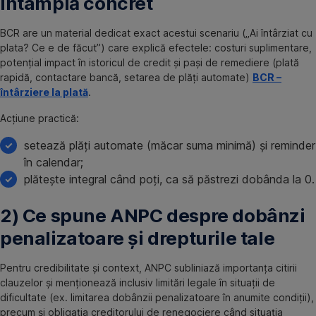
întâmplă concret
BCR are un material dedicat exact acestui scenariu („Ai întârziat cu
plata? Ce e de făcut”) care explică efectele: costuri suplimentare,
potențial impact în istoricul de credit și pași de remediere (plată
rapidă, contactare bancă, setarea de plăți automate)
BCR –
întârziere la plată
.
Acțiune practică:
setează plăți automate (măcar suma minimă) și reminder
în calendar;
plătește integral când poți, ca să păstrezi dobânda la 0.
2) Ce spune ANPC despre dobânzi
penalizatoare și drepturile tale
Pentru credibilitate și context, ANPC subliniază importanța citirii
clauzelor și menționează inclusiv limitări legale în situații de
dificultate (ex. limitarea dobânzii penalizatoare în anumite condiții),
precum și obligația creditorului de renegociere când situația