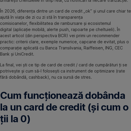
urmărești cheltuielile în timp real, cu notificări la fiecare tranzacție.
În 2026, diferența dintre un card de credit „ok” și unul care chiar te
ajută în viața de zi cu zi stă în transparența
comisioanelor, flexibilitatea de rambursare și ecosistemul
digital (aplicație mobilă, alerte push, rapoarte pe cheltuieli). În
acest articol (din perspectiva BCR) vei primi un recommender
practic: criterii clare, exemple numerice, capcane de evitat, plus o
comparație aplicată cu Banca Transilvania, Raiffeisen, ING, CEC
Bank și UniCredit.
La final, vei ști ce tip de card de credit / card de cumpărături ți se
potrivește și cum să-l folosești ca instrument de optimizare (rate
fără dobândă, cashback), nu ca sursă de stres.
Cum funcționează dobânda
la un card de credit (și cum o
ții la 0)