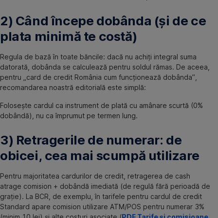
2) Când începe dobânda (și de ce
plata minimă te costă)
Regula de bază în toate băncile: dacă nu achiți integral suma
datorată, dobânda se calculează pentru soldul rămas. De aceea,
pentru „card de credit România cum funcționează dobânda”,
recomandarea noastră editorială este simplă:
Folosește cardul ca instrument de plată cu amânare scurtă (0%
dobândă), nu ca împrumut pe termen lung.
3) Retragerile de numerar: de
obicei, cea mai scumpă utilizare
Pentru majoritatea cardurilor de credit, retragerea de cash
atrage comision + dobândă imediată (de regulă fără perioadă de
grație). La BCR, de exemplu, în tarifele pentru cardul de credit
Standard apare comision utilizare ATM/POS pentru numerar 3%
(minim 10 lei) și alte costuri asociate (
PDF Tarife și comisioane