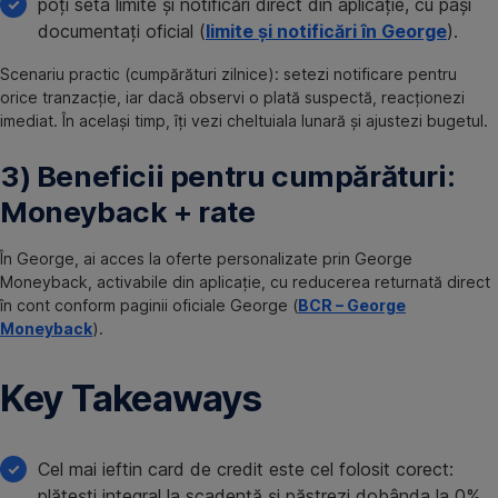
poți seta limite și notificări direct din aplicație, cu pași
documentați oficial (
limite și notificări în George
).
Scenariu practic (cumpărături zilnice): setezi notificare pentru
orice tranzacție, iar dacă observi o plată suspectă, reacționezi
imediat. În același timp, îți vezi cheltuiala lunară și ajustezi bugetul.
3) Beneficii pentru cumpărături:
Moneyback + rate
În George, ai acces la oferte personalizate prin George
Moneyback, activabile din aplicație, cu reducerea returnată direct
în cont conform paginii oficiale George (
BCR – George
Moneyback
).
Key Takeaways
Cel mai ieftin card de credit este cel folosit corect:
plătești integral la scadență și păstrezi dobânda la 0%