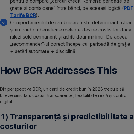
pentru a compara „carduri credit Romania perioade de
grație și comisioane” între bănci, pe aceeași logică (
PDF
Tarife BCR
).
Comportamentul de rambursare este determinant: chiar
și un card cu beneficii excelente devine costisitor dacă
rulezi sold permanent și achiți doar minimul. De aceea,
„recommender”-ul corect începe cu: perioadă de grație
+ setări automate + disciplină.
How BCR Addresses This
Din perspectiva BCR, un card de credit bun în 2026 trebuie să
bifeze simultan: costuri transparente, flexibilitate reală și control
digital.
1) Transparență și predictibilitate a
costurilor