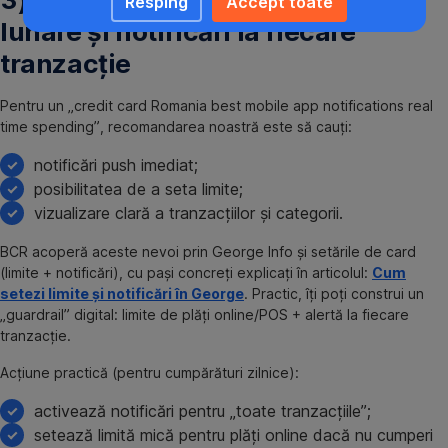
Resping
Accept toate
lunare și notificări la fiecare
tranzacție
Pentru un „credit card Romania best mobile app notifications real
time spending”, recomandarea noastră este să cauți:
notificări push imediat;
posibilitatea de a seta limite;
vizualizare clară a tranzacțiilor și categorii.
BCR acoperă aceste nevoi prin George Info și setările de card
(limite + notificări), cu pași concreți explicați în articolul:
Cum
setezi limite și notificări în George
. Practic, îți poți construi un
„guardrail” digital: limite de plăți online/POS + alertă la fiecare
tranzacție.
Acțiune practică (pentru cumpărături zilnice):
activează notificări pentru „toate tranzacțiile”;
setează limită mică pentru plăți online dacă nu cumperi