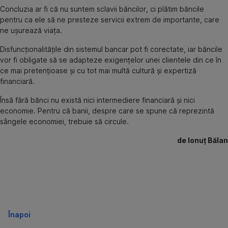
Concluzia ar fi că nu suntem sclavii băncilor, ci plătim băncile
pentru ca ele să ne presteze servicii extrem de importante, care
ne uşurează viaţa.
Disfuncţionalităţile din sistemul bancar pot fi corectate, iar băncile
vor fi obligate să se adapteze exigenţelor unei clientele din ce în
ce mai pretenţioase şi cu tot mai multă cultură şi expertiză
financiară.
Însă fără bănci nu există nici intermediere financiară şi nici
economie. Pentru că banii, despre care se spune că reprezintă
sângele economiei, trebuie să circule.
de Ionuţ Bălan
Înapoi