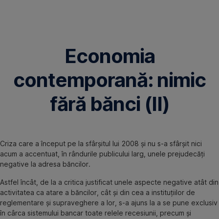
Omite
Economia
contemporană: nimic
fără bănci (II)
Criza care a început pe la sfârşitul lui 2008 şi nu s-a sfârşit nici
acum a accentuat, în rândurile publicului larg, unele prejudecăţi
negative la adresa băncilor.
Astfel încât, de la a critica justificat unele aspecte negative atât din
activitatea ca atare a băncilor, cât şi din cea a instituţiilor de
reglementare şi supraveghere a lor, s-a ajuns la a se pune exclusiv
în cârca sistemului bancar toate relele recesiunii, precum şi