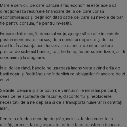
Marele serviciu pe care băncile îl fac economiei este acela că
direcţionează resursele financiare de la cei care vor să
economisească şi deţin lichidităţi către cei care au nevoie de bani,
fie pentru consum, fie pentru investiţii.
Fiecare dintre noi, în decursul vieţii, ajunge să se afle în ambele
posturi menţionate mai sus, de a constitui depozite şi de lua
credite. În absenţa acestui serviciu esenţial de intermediere
prestat de sistemul bancar, toţi, fie firme, fie persoane fizice, am fi
condamnaţi la stagnare.
În al doilea rând, băncile ne uşurează imens viaţa având grijă de
banii noştri şi facilitându-ne îndeplinirea obligaţiilor financiare de zi
cu zi.
Salariile, pensiile şi alte tipuri de venituri ni le încasăm pe card,
ceea ce ne scuteşte de riscurile, disconfortul şi neplăcerile
necesităţii de a ne deplasa şi de a transporta numerar în cantităţi
mari.
Pentru a efectua orice tip de plăţi, inclusiv facturi curente la
utilităţi, precum taxe şi impozite, putem face transferuri bancare,