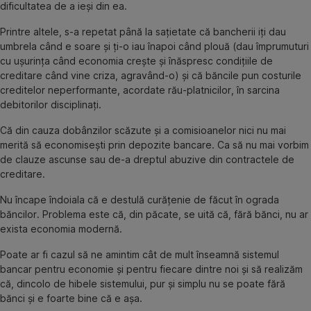
dificultatea de a ieşi din ea.
Printre altele, s-a repetat până la saţietate că bancherii iţi dau
umbrela când e soare şi ţi-o iau înapoi când plouă (dau împrumuturi
cu uşurinţa când economia creşte şi înăspresc condiţiile de
creditare când vine criza, agravând-o) şi că băncile pun costurile
creditelor neperformante, acordate rău-platnicilor, în sarcina
debitorilor disciplinaţi.
Că din cauza dobânzilor scăzute şi a comisioanelor nici nu mai
merită să economiseşti prin depozite bancare. Ca să nu mai vorbim
de clauze ascunse sau de-a dreptul abuzive din contractele de
creditare.
Nu încape îndoiala că e destulă curăţenie de făcut în ograda
băncilor. Problema este că, din păcate, se uită că, fără bănci, nu ar
exista economia modernă.
Poate ar fi cazul să ne amintim cât de mult înseamnă sistemul
bancar pentru economie şi pentru fiecare dintre noi şi să realizăm
că, dincolo de hibele sistemului, pur şi simplu nu se poate fără
bănci şi e foarte bine că e aşa.