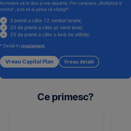
încredere să le duci și mai departe. Prin campania „Multiplică-ți
venitul”, poți să ai șansa să câștigi*:
3 premii a câte 12 venituri lunare;
20 de premii a câte un venit lunar;
25 de premii a câte o lună de utilități.
* Detalii în
regulament
.
Vreau Capital Plan
Vreau detalii
Ce primesc?