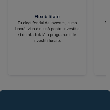
Flexibilitate
Tu alegi fondul de investiții, suma
Fon
lunară, ziua din lună pentru investiție
și durata totală a programului de
pr
investiții lunare.
Mai
multe