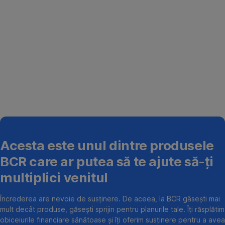
Acesta este unul dintre produsele
BCR care ar putea să te ajute să-ți
multiplici venitul
Încrederea are nevoie de susținere. De aceea, la BCR găsești mai
mult decât produse, găsești sprijin pentru planurile tale. Îți răsplătim
obiceiurile financiare sănătoase și îți oferim susținere pentru a avea