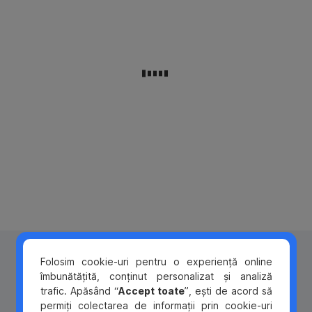
mai
aduce
uşor
avantajele
decât
cele
crezi.
mai
Oportunităţile
mari
vin
la
şi
produsele
trec,
BCR,
dar
precum
încrederea
și
este
acces
cea
la un
care
bancher
ne
personal
ajută
(personal
să
banker).
depăşim
fiecare
Cum
Folosim cookie-uri pentru o experiență online
Află
obstacol
îmbunătățită, conținut personalizat și analiză
mai
şi
deschid
trafic. Apăsând “
Accept toate
”, ești de acord să
multe
să
permiți colectarea de informații prin cookie-uri
despre
ne