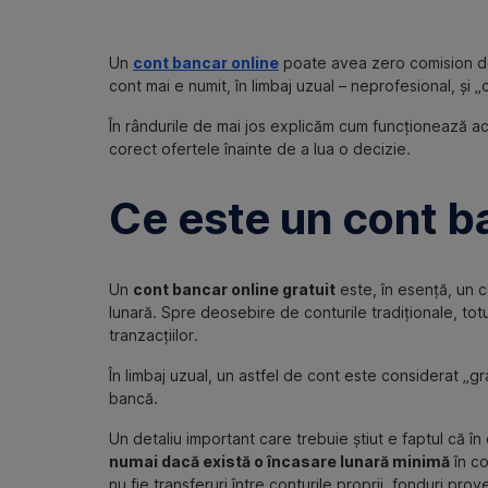
Un
cont bancar online
poate avea zero comision de 
cont mai e numit, în limbaj uzual – neprofesional, și „
În rândurile de mai jos explicăm cum funcționează ac
corect ofertele înainte de a lua o decizie.
Ce este un cont ba
Un
cont bancar online gratuit
este, în esență, un c
lunară. Spre deosebire de conturile tradiționale, totu
tranzacțiilor.
În limbaj uzual, un astfel de cont este considerat „gr
bancă.
Un detaliu important care trebuie știut e faptul că în
numai dacă există o încasare lunară minimă
în co
nu fie transferuri între conturile proprii, fonduri pr