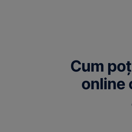
Omite
Cum poți
online