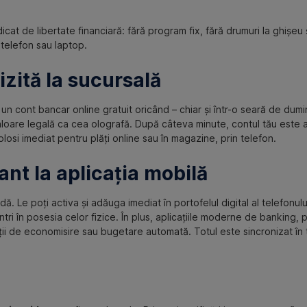
cat de libertate financiară: fără program fix, fără drumuri la ghișeu 
n telefon sau laptop.
izită la sucursală
 un cont bancar online gratuit oricând – chiar și într-o seară de dumi
loare legală ca cea olografă. După câteva minute, contul tău este a
olosi imediat pentru plăți online sau în magazine, prin telefon.
ant la aplicația mobilă
ă. Le poți activa și adăuga imediat în portofelul digital al telefonului
intri în posesia celor fizice. În plus, aplicațiile moderne de banking
 funcții de economisire sau bugetare automată. Totul este sincronizat în