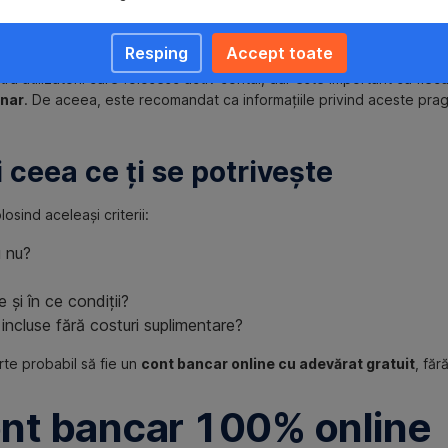
de de pachetul ales. Dacă această condiție nu este îndeplinită, ban
ndard, 30 lei pentru Gold, 50 lei pentru Platinum).
Resping
Accept toate
u utilizatorii care folosesc activ contul, dar este important ca fieca
unar
. De aceea, este recomandat ca informațiile privind aceste pragur
 ceea ce ți se potrivește
osind aceleași criterii:
u nu?
 și în ce condiții?
incluse fără costuri suplimentare?
te probabil să fie un
cont bancar online cu adevărat gratuit
, făr
ont bancar 100% online