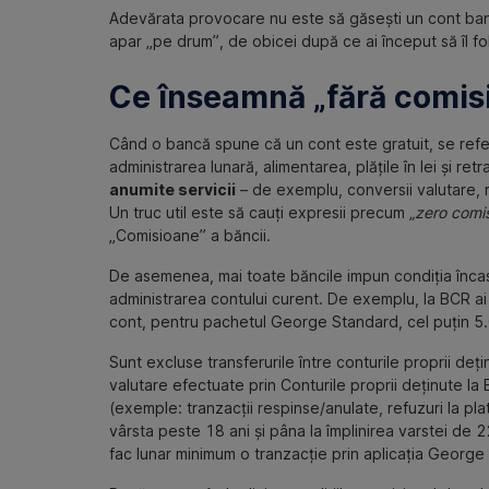
Adevărata provocare nu este să găsești un cont banc
apar „pe drum”, de obicei după ce ai început să îl fo
Ce înseamnă „fără comisi
Când o bancă spune că un cont este gratuit, se refer
administrarea lunară, alimentarea, plățile în lei și re
anumite servicii
– de exemplu, conversii valutare, r
Un truc util este să cauți expresii precum
„zero comis
„Comisioane” a băncii.
De asemenea, mai toate băncile impun condiția încasăr
administrarea contului curent. De exemplu, la BCR ai
cont, pentru pachetul George Standard, cel puțin 5.
Sunt excluse transferurile între conturile proprii de
valutare efectuate prin Conturile proprii deținute l
(exemple: tranzacții respinse/anulate, refuzuri la pla
vârsta peste 18 ani și pâna la împlinirea varstei d
fac lunar minimum o tranzacție prin aplicația George