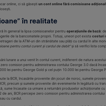
ar online, ci să găsești
un cont online fără comisioane adiționa
losești.
oane” în realitate
ă în general la lipsa comisioanelor pentru
operațiunile de bază
: d
tragerile de la bancomatele proprii. Totuși, uneori pot exista
costuri
etrageri de la ATM-uri din străinătate sau plăți cu cardul în alte mo
ioane pentru contul curent și cardul de debit”
și să verifici lista com
ii lunare a unui venit în contul curent, indiferent de natura acestui
 zero comision pentru administrarea contului George 3.0 dacă încasez
000 lei pentru George Gold și cel puțin 10.000 lei pentru George P
ținute la BCR, încasările provenite din jocuri de noroc, sumele proven
a BCR, precum și sumele provenite din evenimente în legătură cu tran
tă, sume încasate ca urmare a returnării produselor achiziționate cu c
e 22 de ani, BCR percepe zero comision pentru administrarea contul
 sau cu cardul.