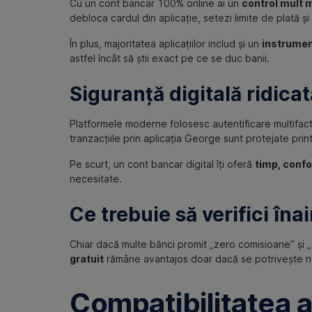
Cu un cont bancar 100% online ai un
control mult 
debloca cardul din aplicație, setezi limite de plată și 
În plus, majoritatea aplicațiilor includ și un
instrumen
astfel încât să știi exact pe ce se duc banii.
Siguranță digitală ridicat
Platformele moderne folosesc autentificare multifact
tranzacțiile prin aplicația George sunt protejate pri
Pe scurt, un cont bancar digital îți oferă
timp, confo
necesitate.
Ce trebuie să verifici îna
Chiar dacă multe bănci promit „zero comisioane” și „co
gratuit
rămâne avantajos doar dacă se potrivește nevo
Compatibilitatea ap