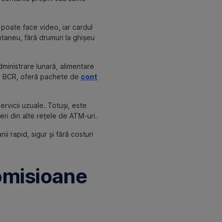
e poate face video, iar cardul
ntaneu, fără drumuri la ghișeu
ministrare lunară, alimentare
cum BCR, oferă pachete de
cont
ervicii uzuale. Totuși, este
geri din alte rețele de ATM-uri.
i rapid, sigur și fără costuri
omisioane