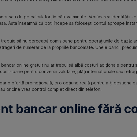
cii sau de pe calculator, în câteva minute. Verificarea identității s
t acasă. Asta înseamnă că poți începe să folosești contul aproape insta
 trebuie să nu perceapă comisioane pentru operațiunile de bază: ad
au retrageri de numerar de la propriile bancomate. Unele bănci, pre
 bancar online gratuit nu ar trebui să aibă costuri adiționale pentru s
a comisioane pentru conversii valutare, plăți internaționale sau retra
ar o ofertă promoțională, ci o opțiune reală pentru a-ți gestiona bani
 sau oricine vrea control complet direct din telefon.
nt bancar online fără c