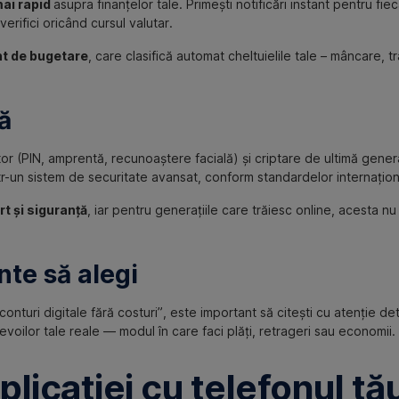
mai rapid
asupra finanțelor tale. Primești notificări instant pentru fie
verifici oricând cursul valutar.
t de bugetare
, care clasifică automat cheltuielile tale – mâncare, 
ă
or (PIN, amprentă, recunoaștere facială) și criptare de ultimă genera
ntr-un sistem de securitate avansat, conform standardelor internațion
rt și siguranță
, iar pentru generațiile care trăiesc online, acesta nu
inte să alegi
nturi digitale fără costuri”, este important să citești cu atenție det
ilor tale reale — modul în care faci plăți, retrageri sau economii.
licației cu telefonul tă