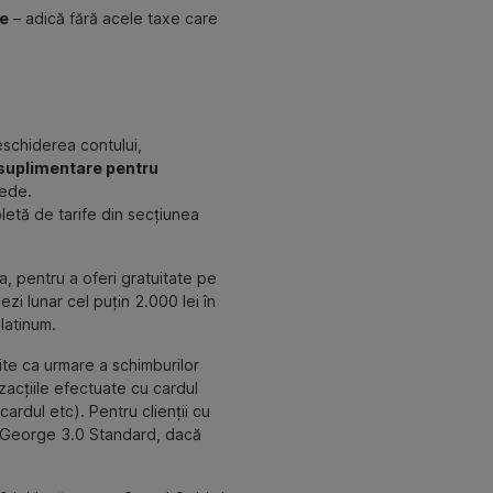
le
– adică fără acele taxe care
eschiderea contului,
 suplimentare pentru
nede.
pletă de tarife din secțiunea
a, pentru a oferi gratuitate pe
i lunar cel puțin 2.000 lei în
latinum.
ite ca urmare a schimburilor
zacțiile efectuate cu cardul
ardul etc). Pentru clienții cu
ui George 3.0 Standard, dacă