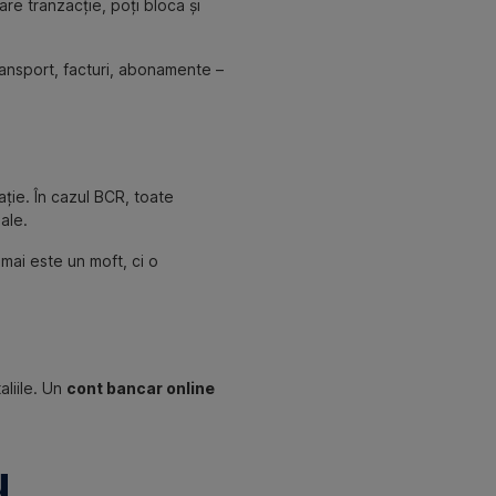
care tranzacție, poți bloca și
transport, facturi, abonamente –
ție. În cazul BCR, toate
ale.
 mai este un moft, ci o
aliile. Un
cont bancar online
u