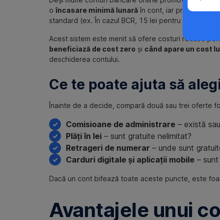
o
încasare minimă lunară
în cont, iar pragul depin
standard (ex. În cazul BCR, 15 lei pentru George Sta
Acest sistem este menit să ofere costuri reduse pentr
beneficiază de cost zero
și
când apare un cost l
deschiderea contului.
Ce te poate ajuta să alegi
Înainte de a decide, compară două sau trei oferte fol
Comisioane de administrare
– există sa
Plăți în lei
– sunt gratuite nelimitat?
Retrageri de numerar
– unde sunt gratuite
Carduri digitale și aplicații mobile
– sunt 
Dacă un cont bifează toate aceste puncte, este foar
Avantajele unui c