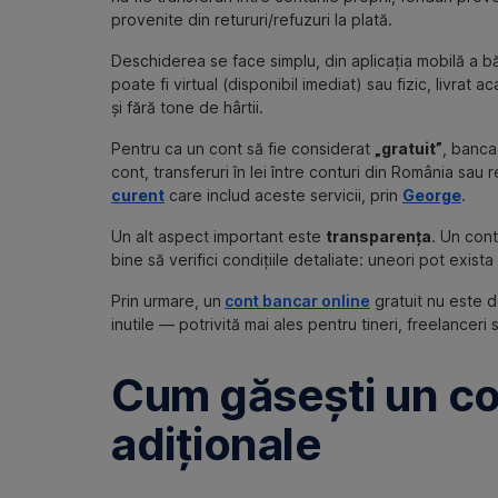
provenite din retururi/refuzuri la plată.
Deschiderea se face simplu, din aplicația mobilă a băn
poate fi virtual (disponibil imediat) sau fizic, livra
și fără tone de hârtii.
Pentru ca un cont să fie considerat
„gratuit”
, banca
cont, transferuri în lei între conturi din România s
curent
care includ aceste servicii, prin
George
.
Un alt aspect important este
transparența
. Un cont
bine să verifici condițiile detaliate: uneori pot exist
Prin urmare, un
cont bancar online
gratuit nu este do
inutile — potrivită mai ales pentru tineri, freelanceri
Cum găsești un co
adiționale