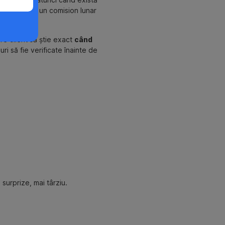
ca va aplica un comision lunar
re client să știe exact
când
i să fie verificate înainte de
ă surprize, mai târziu.