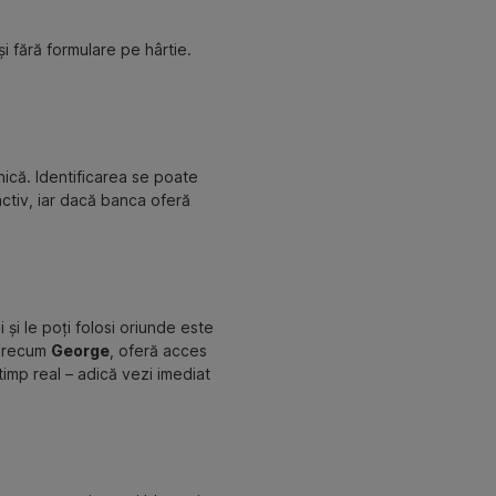
și fără formulare pe hârtie.
nică. Identificarea se poate
ctiv, iar dacă banca oferă
 și le poți folosi oriunde este
, precum
George
, oferă acces
 timp real – adică vezi imediat