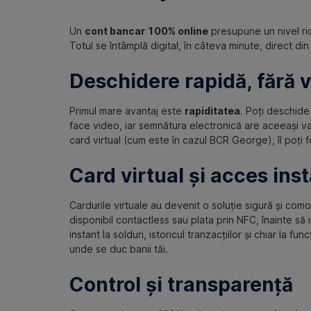
Un
cont bancar 100% online
presupune un nivel ridi
Totul se întâmplă digital, în câteva minute, direct di
Deschidere rapidă, fără v
Primul mare avantaj este
rapiditatea
. Poți deschide
face video, iar semnătura electronică are aceeași va
card virtual (cum este în cazul BCR George), îl poți f
Card virtual și acces inst
Cardurile virtuale au devenit o soluție sigură și comod
disponibil contactless sau plata prin NFC, înainte să 
instant la solduri, istoricul tranzacțiilor și chiar la
unde se duc banii tăi.
Control și transparență