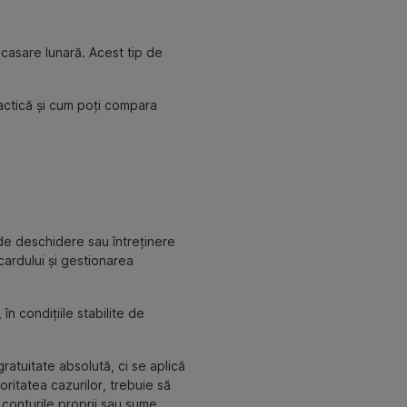
casare lunară. Acest tip de
actică și cum poți compara
 de deschidere sau întreținere
cardului și gestionarea
n condițiile stabilite de
gratuitate absolută, ci se aplică
oritatea cazurilor, trebuie să
e conturile proprii sau sume