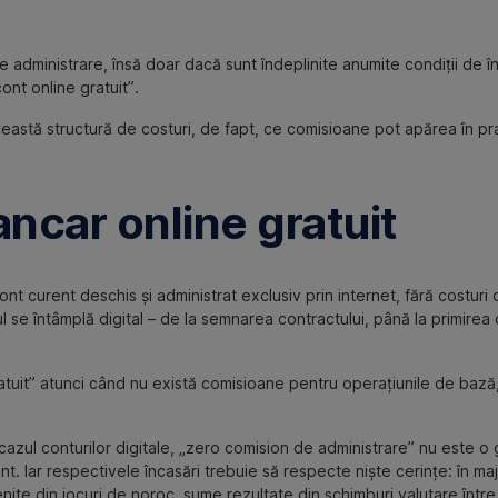
administrare, însă doar dacă sunt îndeplinite anumite condiții de în
cont online gratuit”.
eastă structură de costuri, de fapt, ce comisioane pot apărea în pr
ncar online gratuit
ont curent deschis și administrat exclusiv prin internet, fără costuri
l se întâmplă digital – de la semnarea contractului, până la primirea 
atuit” atunci când nu există comisioane pentru operațiunile de bază, î
 cazul conturilor digitale, „zero comision de administrare” nu este o 
nt. Iar respectivele încasări trebuie să respecte niște cerințe: în maj
ovenite din jocuri de noroc, sume rezultate din schimburi valutare într