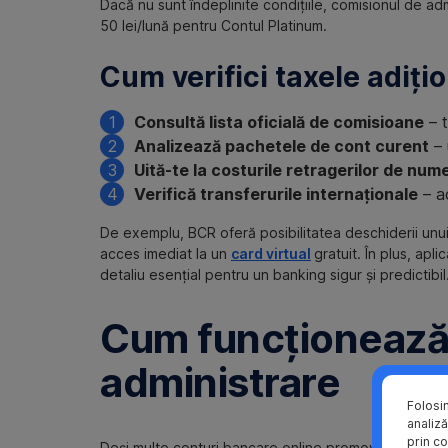
Dacă nu sunt îndeplinite condițiile, comisionul de a
50 lei/lună pentru Contul Platinum.
Cum verifici taxele adiți
Consultă lista oficială de comisioane
– t
Analizează pachetele de cont curent
– 
Uită-te la costurile retragerilor de num
Verifică transferurile internaționale
– ac
De exemplu, BCR oferă posibilitatea deschiderii unu
acces imediat la un
card virtual
gratuit. În plus, apl
detaliu esențial pentru un banking sigur și predictibil
Cum funcționează,
administrare
Folosi
analiză
prin co
Deși multe conturi bancare online promovează „zero c