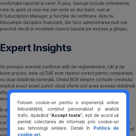
confortabil raportat la venit. În plus, George include instrumente
care te ajută să vezi mai clar unde se duc banii, cum ar
fi Subscription Manager și funcțiile de notificare. Asta nu
înlocuiește disciplina financiară, dar face administrarea mult mai
practică decât în modelele clasice bazate pe extrase și ghișeu.
Expert Insights
Un principiu esențial confirmat atât de reglementare, cât și de
bune practici, este că DAE este reperul corect pentru comparație,
nu doar dobânda nominală. Ghidul BCR despre costurile creditului
explică exact acest punct: două oferte pot avea aceeași dobândă
afișată, dar DAE diferit, din cauza comisioanelor și a costurilor
asociate.
Folosim cookie-uri pentru o experiență online
îmbunătățită, conținut personalizat și analiză
În documentația ANPC privind noul cadru pentru contractele de
trafic. Apăsând “
Accept toate
”, ești de acord să
credit de consum, costul total al creditului pentru
permiți colectarea de informații prin cookie-uri
consumator include dobânda, comisioanele, taxele și alte costuri
sau tehnologii similare. Detalii în
Politica de
cunoscute de creditor, iar primele de asigurare intră în calcul când
cookie-uri
.
sunt necesare pentru a obține creditul sau condițiile ofertate.