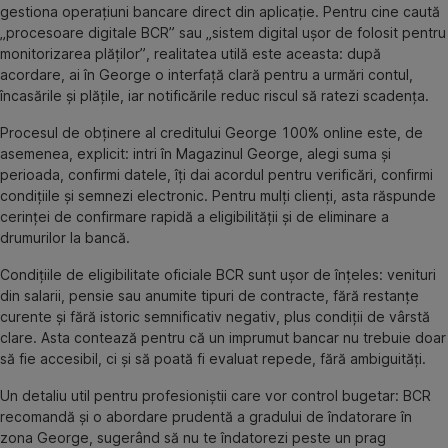
gestiona operațiuni bancare direct din aplicație. Pentru cine caută
„procesoare digitale BCR” sau „sistem digital ușor de folosit pentru
monitorizarea plăților”, realitatea utilă este aceasta: după
acordare, ai în George o interfață clară pentru a urmări contul,
încasările și plățile, iar notificările reduc riscul să ratezi scadența.
Procesul de obținere al creditului George 100% online este, de
asemenea, explicit: intri în Magazinul George, alegi suma și
perioada, confirmi datele, îți dai acordul pentru verificări, confirmi
condițiile și semnezi electronic. Pentru mulți clienți, asta răspunde
cerinței de confirmare rapidă a eligibilității și de eliminare a
drumurilor la bancă.
Condițiile de eligibilitate oficiale BCR sunt ușor de înțeles: venituri
din salarii, pensie sau anumite tipuri de contracte, fără restanțe
curente și fără istoric semnificativ negativ, plus condiții de vârstă
clare. Asta contează pentru că un imprumut bancar nu trebuie doar
să fie accesibil, ci și să poată fi evaluat repede, fără ambiguități.
Un detaliu util pentru profesioniștii care vor control bugetar: BCR
recomandă și o abordare prudentă a gradului de îndatorare în
zona George, sugerând să nu te îndatorezi peste un prag