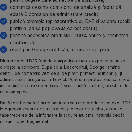
pentru bugete care au nevoie de stabilitate;
comunică deschis comisionul de analiză și faptul că
există 0 comision de administrare credit;
publică exemple reprezentative cu DAE și valoare totală
plătibilă, ca să poți evalua corect costul;
permite accesarea produsului 100% online și semnarea
electronică;
oferă prin George notificări, monitorizare, plăți
Diferențiatorul BCR față de competiție este că experiența nu se
oprește la aprobare. După ce ai luat creditul, George rămâne
centrul de comandă: vezi ce ai de plătit, primești notificări și îți
administrezi mai ușor cash-flow-ul. Pentru un profesionist care vrea
mai puțină fricțiune operațională și mai multă claritate, acesta este
un avantaj real.
Dacă te interesează și refinanțarea sau alte produse conexe, BCR
integrează aceste opțiuni în același ecosistem digital, ceea ce
face trecerea de la informare la acțiune mult mai naturală decât
într-un model fragmentat.