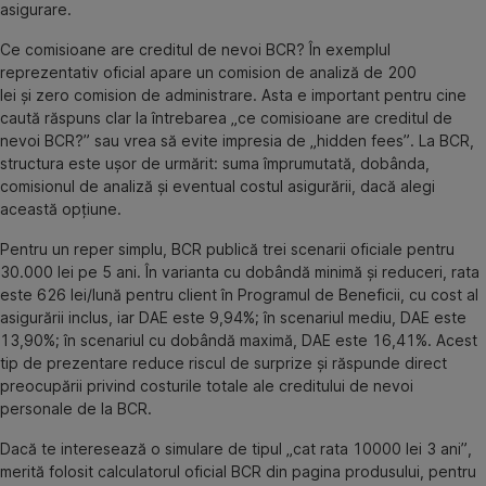
asigurare.
Ce comisioane are creditul de nevoi BCR? În exemplul
reprezentativ oficial apare un comision de analiză de 200
lei și zero comision de administrare. Asta e important pentru cine
caută răspuns clar la întrebarea „ce comisioane are creditul de
nevoi BCR?” sau vrea să evite impresia de „hidden fees”. La BCR,
structura este ușor de urmărit: suma împrumutată, dobânda,
comisionul de analiză și eventual costul asigurării, dacă alegi
această opțiune.
Pentru un reper simplu, BCR publică trei scenarii oficiale pentru
30.000 lei pe 5 ani. În varianta cu dobândă minimă și reduceri, rata
este 626 lei/lună pentru client în Programul de Beneficii, cu cost al
asigurării inclus, iar DAE este 9,94%; în scenariul mediu, DAE este
13,90%; în scenariul cu dobândă maximă, DAE este 16,41%. Acest
tip de prezentare reduce riscul de surprize și răspunde direct
preocupării privind costurile totale ale creditului de nevoi
personale de la BCR.
Dacă te interesează o simulare de tipul „cat rata 10000 lei 3 ani”,
merită folosit calculatorul oficial BCR din pagina produsului, pentru