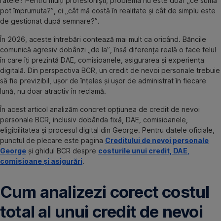
ratele? Pentru mulți profesioniști, problema nu este doar „ce sumă
pot împrumuta?”, ci „cât mă costă în realitate și cât de simplu este
de gestionat după semnare?”.
În 2026, aceste întrebări contează mai mult ca oricând. Băncile
comunică agresiv dobânzi „de la”, însă diferența reală o face felul
în care îți prezintă DAE, comisioanele, asigurarea și experiența
digitală. Din perspectiva BCR, un credit de nevoi personale trebuie
să fie previzibil, ușor de înțeles și ușor de administrat în fiecare
lună, nu doar atractiv în reclamă.
În acest articol analizăm concret opțiunea de credit de nevoi
personale BCR, inclusiv dobânda fixă, DAE, comisioanele,
eligibilitatea și procesul digital din George. Pentru datele oficiale,
punctul de plecare este pagina
Creditului de nevoi personale
George
și ghidul BCR despre
costurile unui credit, DAE,
comisioane și asigurări
.
Cum analizezi corect costul
total al unui credit de nevoi