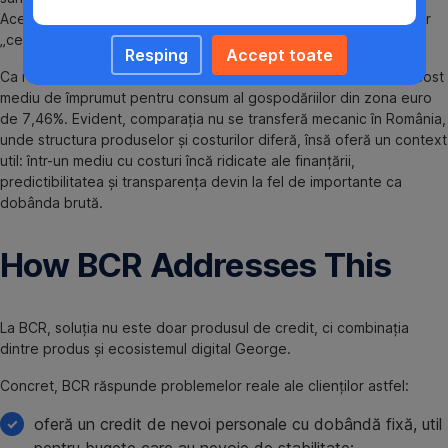
Acesta este motivul pentru care întrebarea corectă nu este doar
„ce dobândă are?”, ci și „ce include DAE?”.
Resping
Accept toate
Ca reper macro,
ECB Data Portal
arată pentru martie 2026 un cost
mediu de împrumut pentru consum al gospodăriilor din zona euro
de 7,46%. Evident, comparația nu se transferă mecanic în România,
unde structura produselor și costurilor diferă, însă oferă un context
util: într-un mediu cu costuri încă ridicate ale finanțării,
predictibilitatea și transparența devin la fel de importante ca
dobânda brută.
How BCR Addresses This
La BCR, soluția nu este doar produsul de credit, ci combinația
dintre produs și ecosistemul digital George.
Concret, BCR răspunde problemelor reale ale clienților astfel:
oferă un credit de nevoi personale cu dobândă fixă, util