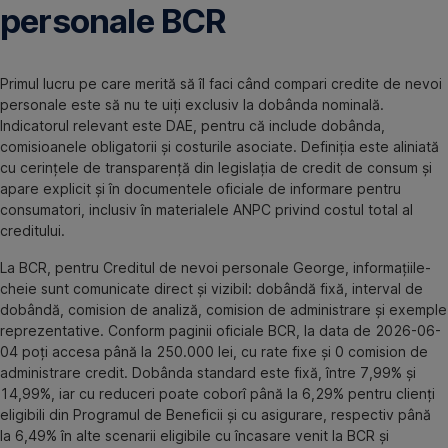
personale BCR
Primul lucru pe care merită să îl faci când compari credite de nevoi
personale este să nu te uiți exclusiv la dobânda nominală.
Indicatorul relevant este DAE, pentru că include dobânda,
comisioanele obligatorii și costurile asociate. Definiția este aliniată
cu cerințele de transparență din legislația de credit de consum și
apare explicit și în documentele oficiale de informare pentru
consumatori, inclusiv în materialele ANPC privind costul total al
creditului.
La BCR, pentru Creditul de nevoi personale George, informațiile-
cheie sunt comunicate direct și vizibil: dobândă fixă, interval de
dobândă, comision de analiză, comision de administrare și exemple
reprezentative. Conform paginii oficiale BCR, la data de 2026-06-
04 poți accesa până la 250.000 lei, cu rate fixe și 0 comision de
administrare credit. Dobânda standard este fixă, între 7,99% și
14,99%, iar cu reduceri poate coborî până la 6,29% pentru clienți
eligibili din Programul de Beneficii și cu asigurare, respectiv până
la 6,49% în alte scenarii eligibile cu încasare venit la BCR și