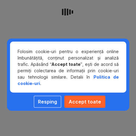
multă
libertate
financiară.
Iar
un
cont
bancar
online
te
Folosim cookie-uri pentru o experiență online
ajută
îmbunătățită, conținut personalizat și analiză
să
trafic. Apăsând “
Accept toate
”, ești de acord să
gestionezi
permiți colectarea de informații prin cookie-uri
ușor
sau tehnologii similare. Detalii în
Politica de
bursele,
cookie-uri
.
banii
de
Resping
Accept toate
acasă
sau
chiar
primul
salariu
part-