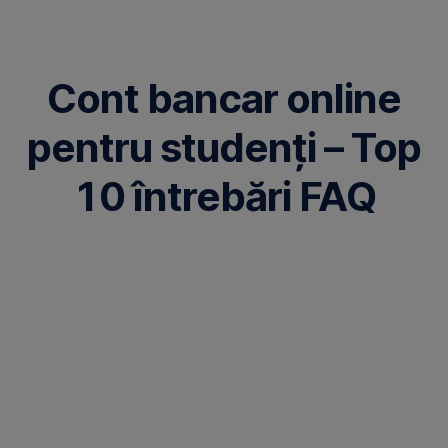
Omite
Cont bancar online
pentru studenți – Top
10 întrebări FAQ
A
fi
student
înseamnă
și
mai