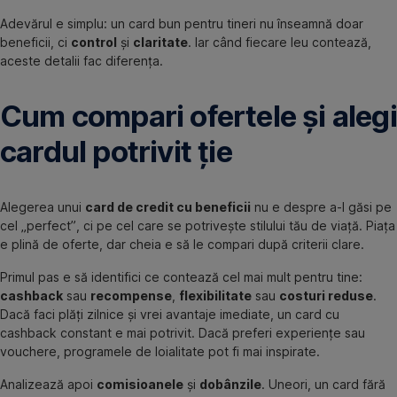
Adevărul e simplu: un card bun pentru tineri nu înseamnă doar
beneficii, ci
control
și
claritate
. Iar când fiecare leu contează,
aceste detalii fac diferența.
Cum compari ofertele și alegi
cardul potrivit ție
Alegerea unui
card de credit cu beneficii
nu e despre a-l găsi pe
cel „perfect”, ci pe cel care se potrivește stilului tău de viață. Piața
e plină de oferte, dar cheia e să le compari după criterii clare.
Primul pas e să identifici ce contează cel mai mult pentru tine:
cashback
sau
recompense
,
flexibilitate
sau
costuri reduse
.
Dacă faci plăți zilnice și vrei avantaje imediate, un card cu
cashback constant e mai potrivit. Dacă preferi experiențe sau
vouchere, programele de loialitate pot fi mai inspirate.
Analizează apoi
comisioanele
și
dobânzile
. Uneori, un card fără