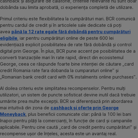
cashback și asigurare de călătorie, criteriile relevante nu sunt doar
dobânda sau limita aprobată, ci experiența completă de utilizare.
Primul criteriu este flexibilitatea la cumpărături mari. BCR comunică
pentru cardul de credit și în articolele sale dedicate că poți
avea
până la 12 rate egale fără dobândă pentru cumpărături
eligibile
, iar pentru cumpărături online de peste 600 lei
evidențiază explicit posibilitatea de rate fără dobândă și control
digital prin George. În plus, BCR pune accent pe posibilitatea de a
converti tranzacțiile mari în rate rapid, direct din ecosistemul
George, ceea ce răspunde foarte bine intenției de căutare „card
credit Romania rate fara dobanda la cumparaturi online” și
„Romanian bank credit card with 0% instalments online purchases”.
Al doilea criteriu este simplitatea recompenselor. Pentru mulți
utilizatori, un sistem de puncte sofisticat devine inutil dacă trebuie
urmărite prea multe excepții. BCR se diferențiază prin abordarea
mai intuitivă din zona de
cashback și oferte prin George
Moneyback
, plus beneficii comunicate clar: până la 100 lei bani
înapoi pentru plăți la comercianți, în funcție de card și campaniile
aplicabile. Pentru cine caută „card de credit pentru cumpărături” și
recompense ușor de înțeles, acesta este un avantaj real.