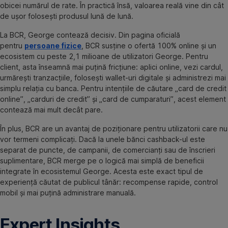
obicei numărul de rate. În practică însă, valoarea reală vine din cât
de ușor folosești produsul lună de lună.
La BCR, George contează decisiv. Din pagina oficială
pentru
persoane fizice
, BCR susține o ofertă 100% online și un
ecosistem cu peste 2,1 milioane de utilizatori George. Pentru
client, asta înseamnă mai puțină fricțiune: aplici online, vezi cardul,
urmărești tranzacțiile, folosești wallet-uri digitale și administrezi mai
simplu relația cu banca. Pentru intențiile de căutare „card de credit
online”, „carduri de credit” și „card de cumparaturi”, acest element
contează mai mult decât pare.
În plus, BCR are un avantaj de poziționare pentru utilizatorii care nu
vor termeni complicați. Dacă la unele bănci cashback-ul este
separat de puncte, de campanii, de comercianți sau de înscrieri
suplimentare, BCR merge pe o logică mai simplă de beneficii
integrate în ecosistemul George. Acesta este exact tipul de
experiență căutat de publicul tânăr: recompense rapide, control
mobil și mai puțină administrare manuală.
Expert Insights