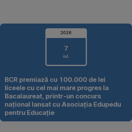
Omite
2026
7
iul.
7
BCR premiază cu 100.000 de lei
iulie
liceele cu cel mai mare progres la
2026
Bacalaureat, printr-un concurs
național lansat cu Asociația Edupedu
pentru Educație