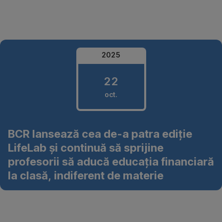
Omite
2025
22
oct.
22
BCR lansează cea de-a patra ediție
octombrie
LifeLab și continuă să sprijine
2025
profesorii să aducă educația financiară
la clasă, indiferent de materie