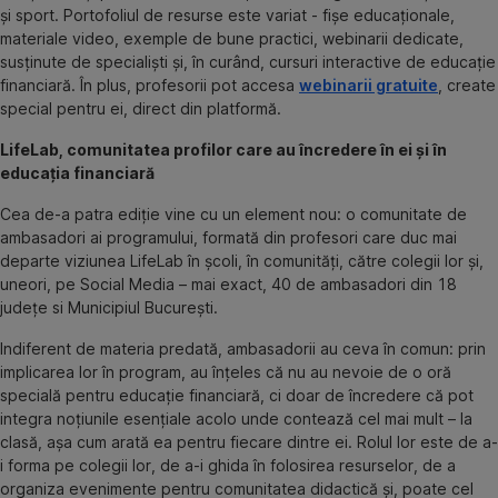
și sport. Portofoliul de resurse este variat - fișe educaționale,
materiale video, exemple de bune practici, webinarii dedicate,
susținute de specialiști și, în curând, cursuri interactive de educație
financiară. În plus, profesorii pot accesa
webinarii gratuite
, create
special pentru ei, direct din platformă.
LifeLab, comunitatea profilor care au încredere în ei și în
educația financiară
Cea de-a patra ediție vine cu un element nou: o comunitate de
ambasadori ai programului, formată din profesori care duc mai
departe viziunea LifeLab în școli, în comunități, către colegii lor și,
uneori, pe Social Media – mai exact, 40 de ambasadori din 18
județe si Municipiul București.
Indiferent de materia predată, ambasadorii au ceva în comun: prin
implicarea lor în program, au înțeles că nu au nevoie de o oră
specială pentru educație financiară, ci doar de încredere că pot
integra noțiunile esențiale acolo unde contează cel mai mult – la
clasă, așa cum arată ea pentru fiecare dintre ei. Rolul lor este de a-
i forma pe colegii lor, de a-i ghida în folosirea resurselor, de a
organiza evenimente pentru comunitatea didactică și, poate cel