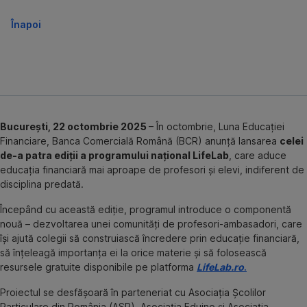
Înapoi
București, 22 octombrie 2025
– În octombrie, Luna Educației
Financiare, Banca Comercială Română (BCR) anunță lansarea
celei
de-a patra ediții a programului național LifeLab
, care aduce
educația financiară mai aproape de profesori și elevi, indiferent de
disciplina predată.
Începând cu această ediție, programul introduce o componentă
nouă – dezvoltarea unei comunități de profesori-ambasadori, care
își ajută colegii să construiască încredere prin educație financiară,
să înțeleagă importanța ei la orice materie și să folosească
resursele gratuite disponibile pe platforma
LifeLab.ro
.
Proiectul se desfășoară în parteneriat cu Asociația Școlilor
Particulare din România (ASP), Asociația Eduino și Asociația