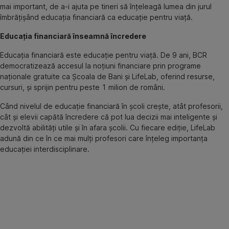
mai important, de a-i ajuta pe tineri să înțeleagă lumea din jurul
îmbrățișând educația financiară ca educație pentru viață.
Educația financiară înseamnă încredere
Educația financiară este educație pentru viață. De 9 ani, BCR
democratizează accesul la noțiuni financiare prin programe
naționale gratuite ca Școala de Bani și LifeLab, oferind resurse,
cursuri, și sprijin pentru peste 1 milion de români.
Când nivelul de educație financiară în școli crește, atât profesorii,
cât și elevii capătă încredere că pot lua decizii mai inteligente și
dezvoltă abilități utile și în afara școlii. Cu fiecare ediție, LifeLab
adună din ce în ce mai mulți profesori care înțeleg importanța
educației interdisciplinare.