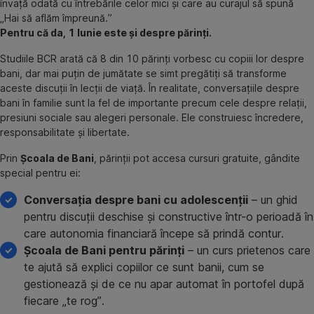
învață odată cu întrebările celor mici și care au curajul să spună
„Hai să aflăm împreună.”
Pentru că da, 1 Iunie este și despre părinți.
Studiile BCR arată că 8 din 10 părinți vorbesc cu copiii lor despre
bani, dar mai puțin de jumătate se simt pregătiți să transforme
aceste discuții în lecții de viață. În realitate, conversațiile despre
bani în familie sunt la fel de importante precum cele despre relații,
presiuni sociale sau alegeri personale. Ele construiesc încredere,
responsabilitate și libertate.
Prin
Școala de Bani
, părinții pot accesa cursuri gratuite, gândite
special pentru ei:
Conversația despre bani cu adolescenții
– un ghid
pentru discuții deschise și constructive într-o perioadă în
care autonomia financiară începe să prindă contur.
Școala de Bani pentru părinți
– un curs prietenos care
te ajută să explici copiilor ce sunt banii, cum se
gestionează și de ce nu apar automat în portofel după
fiecare „te rog”.