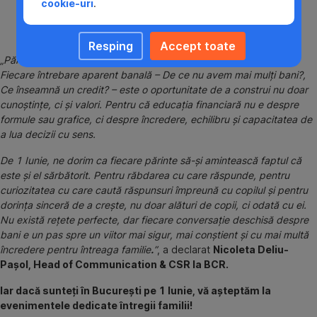
cookie-uri
.
banii”, ci când toată familia e relaxată – la masă, în
mașină, în drum spre parc.
Resping
Accept toate
„Părinții au un impact uriaș în formarea relației copiilor cu banii.
Fiecare întrebare aparent banală – De ce nu avem mai mulți bani?,
Ce înseamnă un credit? – este o oportunitate de a construi nu doar
cunoștințe, ci și valori. Pentru că educația financiară nu e despre
formule sau grafice, ci despre încredere, echilibru și capacitatea de
a lua decizii cu sens.
De 1 Iunie, ne dorim ca fiecare părinte să-și amintească faptul că
este și el sărbătorit. Pentru răbdarea cu care răspunde, pentru
curiozitatea cu care caută răspunsuri împreună cu copilul și pentru
dorința sinceră de a crește, nu doar alături de copii, ci odată cu ei.
Nu există rețete perfecte, dar fiecare conversație deschisă despre
bani e un pas spre un viitor mai sigur, mai conștient și cu mai multă
încredere pentru întreaga familie
.
”
, a declarat
Nicoleta Deliu-
Pașol, Head of Communication & CSR la BCR.
Iar dacă sunteți în București pe 1 Iunie, vă așteptăm la
evenimentele dedicate întregii familii!