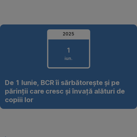
Omite
2025
1
iun.
1
De 1 Iunie, BCR îi sărbătorește și pe
iunie
părinții care cresc și învață alături de
2025
copiii lor