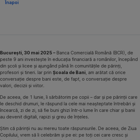
Înapoi
București, 30 mai 2025 –
Banca Comercială Română (BCR), de
peste 9 ani investește în educația financiară a românilor, începând
din școli și licee și ajungând până în comunitățile de părinți,
profesori și tineri. Iar prin
Școala de Bani
, am arătat că orice
conversație despre bani este, de fapt, o conversație despre
valori, decizii și viitor.
De aceea, de 1 Iunie, îi sărbătorim pe copii – dar și pe părinții care
le deschid drumuri, le răspund la cele mai neașteptate întrebări și
încearcă, zi de zi, să fie buni ghizi într-o lume în care chiar și banii
au devenit digitali, rapizi și greu de înțeles.
Știm că părinții nu au mereu toate răspunsurile. De aceea, de Ziua
Copilului, vrem să îi celebrăm și pe ei: pe toți cei care cresc și