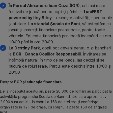
În Parcul Alexandru Ioan Cuza (IOR)
, cel mai mare
festival de joacă pentru copii și părinți –
1uniFEST
powered by Itsy Bitsy
– reunește activități, spectacole
și ateliere.
La standul Școala de Bani
, vă așteptăm cu
jocuri și exerciții financiare prietenoase, pentru toate
vârstele. Educație financiară prin joacă începând cu ora
10:00 pânî la ora 20:00.
La Destiny Park
, copiii pot deveni pentru o zi bancheri
la
BCR – Banca Copiilor Responsabili
. Învățarea se
întâmplă natural, în timp ce se joacă, iau decizii și se
bucură de roluri reale. Parcul este deschis între 10:00 și
20:00
Despre BCR și educația financiară
De la începutul acestui an, peste 20.000 de români au participat la
activitățile programului Școala de Bani – dintre care aproximativ
2.000 sunt adulți – în cadrul a 168 de ateliere și conferințe
organizate în 121 de orașe, cu sprijinul a peste 150 de angajați
BCR.