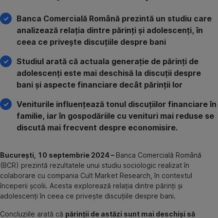
Banca Comercială Română prezintă un studiu care
analizează relația dintre părinți și adolescenți, în
ceea ce privește discuțiile despre bani
Studiul arată că actuala generație de părinți de
adolescenți este mai deschisă la discuții despre
bani și aspecte financiare decât părinții lor
Veniturile influențează tonul discuțiilor financiare în
familie, iar în gospodăriile cu venituri mai reduse se
discută mai frecvent despre economisire.
București, 10 septembrie 2024 –
Banca Comercială Română
(BCR) prezintă rezultatele unui studiu sociologic realizat în
colaborare cu compania
Cult Market Research, în contextul
începerii școlii. Acesta explorează relația dintre părinți și
adolescenți în ceea ce privește discuțiile despre bani.
Concluziile arată că
părinții de astăzi sunt mai deschiși să