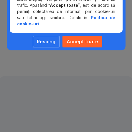
trafic. Apăsând “
Accept toate
”, ești de acord să
Cult
permiți colectarea de informații prin cookie-uri
Market
sau tehnologii similare. Detalii în
Politica de
Research
cookie-uri
.
vine
în
contextul
Resping
Accept toate
campaniei
„
Cea
mai
importantă
conversație
E
ȘI
despre
„Rezultatele
bani
”,
acestui
lansată
studiu
de
arată
bancă
că,
în
deși
septembrie,
părinții
care