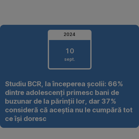
Omite
2024
10
sept.
10
Studiu BCR, la începerea școlii: 66%
septembrie
dintre adolescenți primesc bani de
2024
buzunar de la părinții lor, dar 37%
consideră că aceștia nu le cumpără tot
ce își doresc