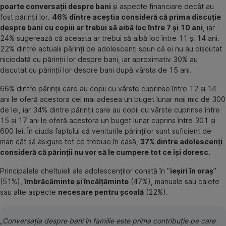
poarte conversații despre bani
și aspecte financiare decât au
fost părinții lor.
46% dintre aceștia consideră că prima discuție
despre bani cu copiii ar trebui să aibă loc între 7 și 10 ani
, iar
24% sugerează că aceasta ar trebui să aibă loc între 11 și 14 ani.
22% dintre actualii părinți de adolescenți spun că ei nu au discutat
niciodată cu părinții lor despre bani, iar aproximativ 30% au
discutat cu părinții lor despre bani după vârsta de 15 ani.
66% dintre părinții care au copii cu vârste cuprinse între 12 și 14
ani le oferă acestora cel mai adesea un buget lunar mai mic de 300
de lei, iar 34% dintre părinții care au copii cu vârste cuprinse între
15 și 17 ani le oferă acestora un buget lunar cuprins între 301 și
600 lei. În ciuda faptului că veniturile părinților sunt suficient de
mari cât să asigure tot ce trebuie în casă,
37% dintre adolescenți
consideră că părinții nu vor să le cumpere tot ce își doresc.
Principalele cheltuieli ale adolescenților constă în ”
ieșiri în oraș
”
(51%),
îmbrăcăminte și încălțăminte
(47%), manuale sau caiete
sau alte aspecte
necesare pentru școală
(22%).
„Conversația despre bani în familie este prima contribuție pe care