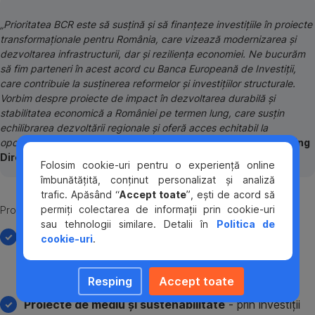
„Prioritatea BCR este să susțină și să finanțeze investițiile în proiecte
transformaționale pentru România, care vizează modernizarea și
dezvoltarea infrastructurii, dar și reziliența economiei. Ne bucurăm
să fim parteneri în acest acord cu Banca Europeană de Investiții,
care contribuie la susținerea reformelor și investițiilor structurale.
Vorbim despre proiecte de impact în dezvoltarea durabilă și
stabilitatea economică a României pe termen lung, care susțin
echilibrarea dezvoltării regionale și oferă acces echitabil la
oportunități economice”,
a declarat
Bogdan Cernescu, Managing
Director, Head of Corporate Banking BCR.
Folosim cookie-uri pentru o experiență online
îmbunătățită, conținut personalizat și analiză
trafic. Apăsând “
Accept toate
”, ești de acord să
permiți colectarea de informații prin cookie-uri
Proiecte eligibile pentru finanțare BCR cu garanție parțială BEI:
sau tehnologii similare. Detalii în
Politica de
Proiecte de infrastructura
- care vizează
cookie-uri
.
dezvoltarea și modernizarea infrastructurii de
transport, energie, apa și canalizare, precum și a
Resping
Accept toate
infrastructurii digitale;
Proiecte de mediu și sustenabilitate
- prin investiții