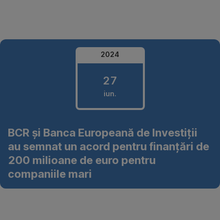
Omite
2024
27
iun.
27
BCR și Banca Europeană de Investiții
iunie
au semnat un acord pentru finanțări de
2024
200 milioane de euro pentru
companiile mari