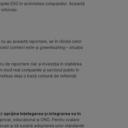
ipiile ESG în activitatea companiilor. Această
iitorului.
nu au această raportare, iar în rândul celor
acest context este și
greenhushing
– situația
de raportare clar și investiția în stabilirea
 în mod real companiile și sectorul public în
constituie deja o bază comună de referință
să
sprijine înțelegerea și integrarea sa în
ul privat, educațional și ONG. Pentru scalare
 precum și să susțină adoptarea unor standarde