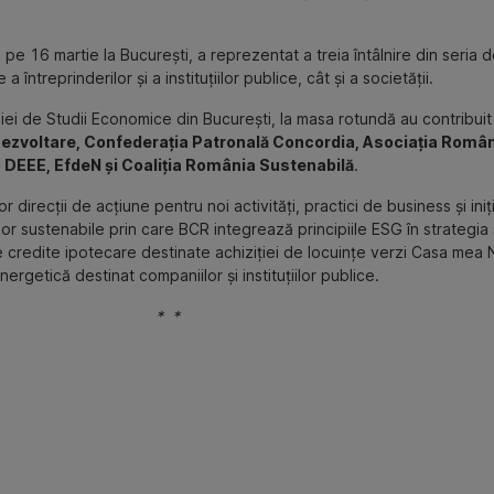
e 16 martie la București, a reprezentat a treia întâlnire din seria de
întreprinderilor și a instituțiilor publice, cât și a societății.
iei de Studii Economice din București, la masa rotundă au contribui
 Dezvoltare, Confederația Patronală Concordia, Asociația Româ
 DEEE, EfdeN și Coaliția România Sustenabilă
.
direcții de acțiune pentru noi activități, practici de business și ini
elor sustenabile prin care BCR integrează principiile ESG în strategia
 credite ipotecare destinate achiziției de locuințe verzi Casa mea Na
rgetică destinat companiilor și instituțiilor publice.
* *