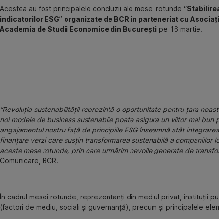
Acestea au fost principalele concluzii ale mesei rotunde “
Stabilire
indicatorilor ESG
”
organizate de BCR în parteneriat cu Asociaț
Academia de Studii Economice din București
pe 16 martie.
“Revoluția sustenabilității reprezintă o oportunitate pentru țara noast
noi modele de business sustenabile poate asigura un viitor mai bun 
angajamentul nostru față de principiile ESG înseamnă atât integrarea ac
finanțare verzi care susțin transformarea sustenabilă a companiilor l
aceste mese rotunde, prin care urmărim nevoile generate de transf
Comunicare, BCR.
În cadrul mesei rotunde, reprezentanți din mediul privat, instituții p
(factori de mediu, sociali și guvernanță), precum și principalele e