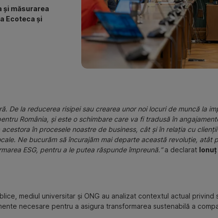
a și măsurarea
ia Ecoteca și
ră. De la reducerea risipei sau crearea unor noi locuri de muncă la imp
pentru România, și este o schimbare care va fi tradusă în angajament
estora în procesele noastre de business, cât și în relația cu clienții ș
ocale. Ne bucurăm să încurajăm mai departe această revoluție, atât pri
ormarea ESG, pentru a le putea răspunde împreună.”
a declarat
Ionuț
ublice, mediul universitar și ONG au analizat contextul actual privind 
lemente necesare pentru a asigura transformarea sustenabilă a compa