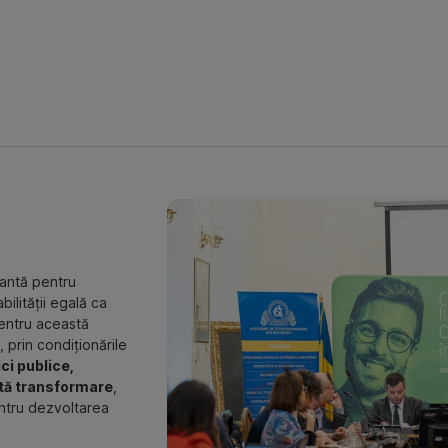
antă pentru
ilității egală ca
pentru această
, prin condiționările
ici publice,
stă transformare
,
entru dezvoltarea