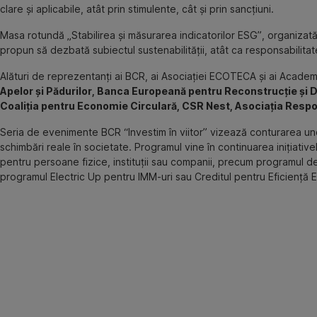
clare și aplicabile, atât prin stimulente, cât și prin sancțiuni.
Masa rotundă „Stabilirea și măsurarea indicatorilor ESG”, organizată p
propun să dezbată subiectul sustenabilității, atât ca responsabilitate a 
Alături de reprezentanți ai BCR, ai Asociației ECOTECA și ai Academ
Apelor și Pădurilor, Banca Europeană pentru Reconstrucție și
Coaliția pentru Economie Circulară, CSR Nest, Asociația Respo
Seria de evenimente BCR “Investim în viitor” vizează conturarea unor 
schimbări reale în societate. Programul vine în continuarea inițiativ
pentru persoane fizice, instituții sau companii, precum programul de
programul Electric Up pentru IMM-uri sau Creditul pentru Eficiență Ene