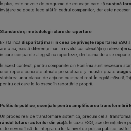
În plus, este nevoie de programe de educație care să
susțină form
învățare se poate face atât în cadrul companiilor, dar este necesar și 
Standarde și metodologii clare de raportare
Există încă
disparități mari în ceea ce privește raportarea ESG
s
are o au, există diferențe mari la nivelul complexității și relevanței 
în care companiile aleg să nu raporteze, din teama de a se expune cr
În acest context, pentru companiile din România sunt necesare standar
unor repere concrete aliniate pe sectoare și industrii poate
asigura
stabilirea unor planuri de acțiune cu impact real. În egală măsură, 
pentru cei care le folosesc în raportările proprii.
Politicile publice, esențiale pentru amplificarea transformării
Un proces real de transformare sistemică, precum cel al transformăr
rândul tuturor actorilor din piață
. În cazul ESG, aceste inițiative p
este nevoie însă de integrarea lor la nivel de politici publice, ast