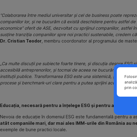
“Colaborarea între mediul universitar și cel de business poate reprezen
companiilor lor, și ne bucurăm că există deschidere pentru astfel de 
economice” oferit de ASE, dezvoltat cu sprijinul companiilor, astfel în
susține tranziția companiilor spre noi practici sustenabile, credem că
Dr. Cristian Teodor
, membru coordonator al programului de mastera
„Ca multe discuții pe subiecte foarte tinere, și discuția despre ESG 
accesibilă antreprenorilor, și tocmai de aceea ne bucurăm să putem fa
instituții publice. Transformarea ESG este una sistemică, și este impo
Folosi
analiză
procese și benchmark-uri clare pentru a putea sprijini această trans
prin co
Educația, necesară pentru a înțelege ESG și pentru a forma spec
Nevoia de educație în domeniul ESG este fundamentală pentru a asi
atât companiile mari, dar mai ales IMM-urile
din România au ne
exemple de bune practici locale.