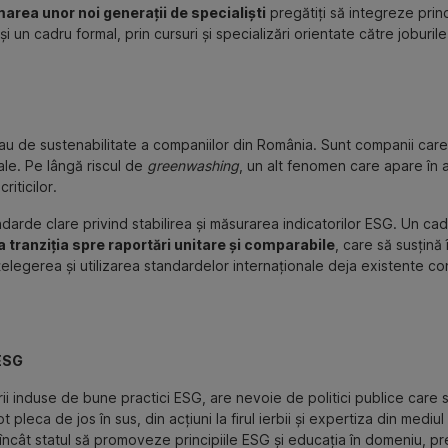
area unor noi generații de specialiști
pregătiți să integreze princ
un cadru formal, prin cursuri și specializări orientate către joburile v
au de sustenabilitate a companiilor din România. Sunt companii care 
sale. Pe lângă riscul de
greenwashing
, un alt fenomen care apare în 
iticilor.
de clare privind stabilirea și măsurarea indicatorilor ESG. Un cadru 
 tranziția spre raportări unitare și comparabile
, care să susțină
înțelegerea și utilizarea standardelor internaționale deja existente 
 ESG
ii induse de bune practici ESG, are nevoie de politici publice care 
ot pleca de jos în sus, din acțiuni la firul ierbii și expertiza din medi
fel încât statul să promoveze principiile ESG și educația în domeniu,