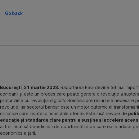
Go back
București, 21 martie 2023.
Raportarea ESG devine tot mai import
companii și este un proces care poate genera o revoluție a sustenab
profunzime cu revoluția digitală. România are resursele necesare 
revoluție, iar sectorul bancar este un motor puternic al transformării
climatice care însoțesc finanțările oferite. Este însă nevoie de
polit
educație și standarde clare pentru a susține și accelera acea
astfel încât să beneficiem de oportunitățile pe care ea le aduce p
economică a țării.