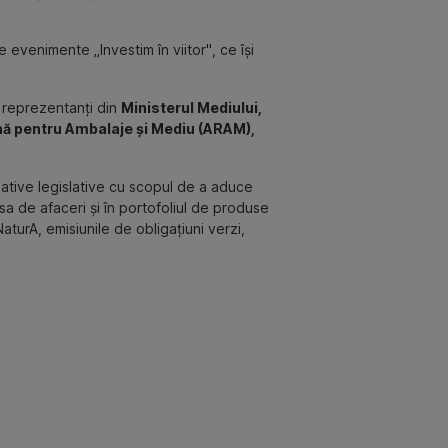
 evenimente „Investim în viitor", ce își
t reprezentanți din
Ministerul Mediului,
nă pentru Ambalaje și Mediu (ARAM),
țiative legislative cu scopul de a aduce
 sa de afaceri și în portofoliul de produse
turA, emisiunile de obligațiuni verzi,