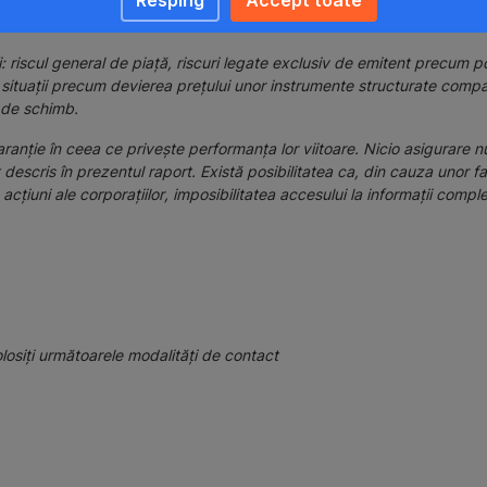
ță la o cotație sau preț de ofertă din prezentul material în legatură cu
i: riscul general de piață, riscuri legate exclusiv de emitent precum po
ra situații precum devierea prețului unor instrumente structurate compa
i de schimb.
anție în ceea ce privește performanța lor viitoare. Nicio asigurare nu
descris în prezentul raport. Există posibilitatea ca, din cauza unor fact
i, acțiuni ale corporațiilor, imposibilitatea accesului la informații comp
olosiți următoarele modalități de contact