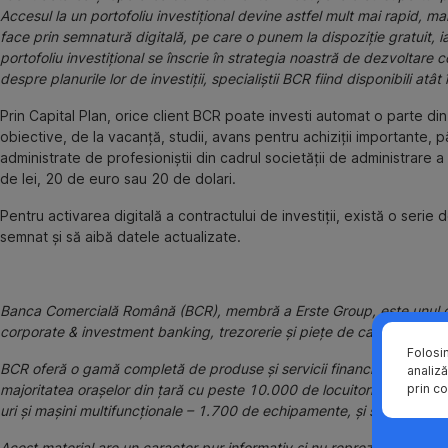
Accesul la un portofoliu investițional devine astfel mult mai rapid, ma
face prin semnatură digitală, pe care o punem la dispoziție gratuit, iar
portofoliu investițional se înscrie în strategia noastră de dezvoltare
despre planurile lor de investiții, specialiștii BCR fiind disponibili atât 
Prin Capital Plan, orice client BCR poate investi automat o parte din
obiective, de la vacanță, studii, avans pentru achiziții importante, p
administrate de profesioniștii din cadrul societății de administrare
de lei, 20 de euro sau 20 de dolari.
Pentru activarea digitală a contractului de investiții, există o serie 
semnat și să aibă datele actualizate.
Banca Comercială Română (BCR), membră a Erste Group, este unul dint
corporate & investment banking, trezorerie şi pieţe de capital), precum 
Folosi
BCR oferă o gamă completă de produse și servicii financiare, printr-o 
analiză
prin co
majoritatea orașelor din țară cu peste 10.000 de locuitori. BCR este
uri și mașini multifuncționale – 1.700 de echipamente, și servicii 
Acest material are un caracter pur informativ și nu reprezintă o reco