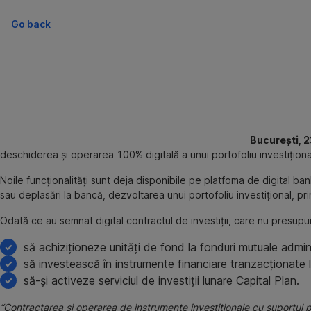
Go back
București, 2
deschiderea și operarea 100% digitală a unui portofoliu investițional
Noile funcționalități sunt deja disponibile pe platfoma de digital ba
sau deplasări la bancă, dezvoltarea unui portofoliu investițional, pri
Odată ce au semnat digital contractul de investiții, care nu presupun
să achiziționeze unități de fond la fonduri mutuale admini
să investească în instrumente financiare tranzacționate l
să-și activeze serviciul de investiții lunare Capital Plan.
“Contractarea și operarea de instrumente investiționale cu suportul pla