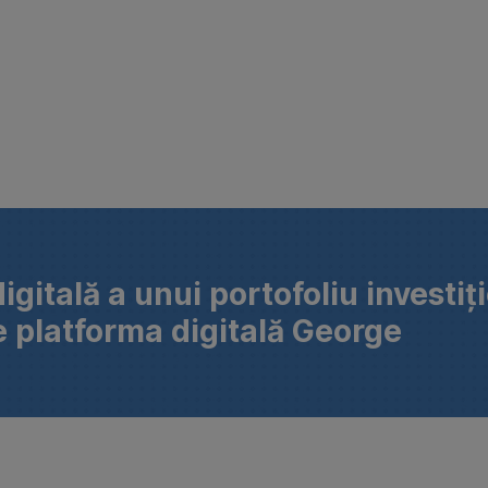
gitală a unui portofoliu investiți
sponibilă pe platforma digitală George