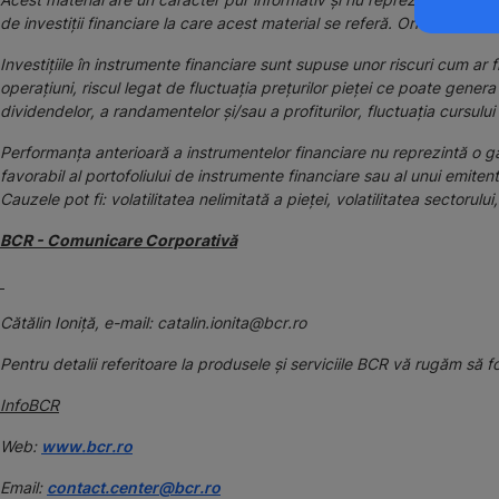
de investiții financiare la care acest material se referă. Orice referin
Investițiile în instrumente financiare sunt supuse unor riscuri cum ar f
operațiuni, riscul legat de fluctuaţia preţurilor pieţei ce poate gene
dividendelor, a randamentelor și/sau a profiturilor, fluctuația cursulu
Performanța anterioară a instrumentelor financiare nu reprezintă o gar
favorabil al portofoliului de instrumente financiare sau al unui emitent 
Cauzele pot fi: volatilitatea nelimitată a pieței, volatilitatea sectorulu
BCR - Comunicare Corporativă
Cătălin Ioniță, e-mail: catalin.ionita@bcr.ro
Pentru detalii referitoare la produsele și serviciile BCR vă rugăm să f
InfoBCR
Web:
www.bcr.ro
Email:
contact.center@bcr.ro