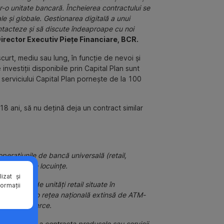
ntr-o unitate bancară. Încheierea contractului se
ale și globale. Gestionarea digitală a unui
contacteze și să discute îndeaproape cu noi
Director Executiv Piețe Financiare, BCR.
curt, mediu sau lung, în funcție de nevoi şi
investiții disponibile prin Capital Plan sunt
 serviciului Capital Plan pornește de la 100
 18 ani, să nu dețină deja un contract similar
eraţiunile de bancă universală (retail,
 băncilor de locuinţe.
izat și
r și 321 de unități retail situate în
formații
ispunând de o rețea națională extinsă de ATM-
g și E-commerce.
fertă pentru a contracta produsele sau servicii