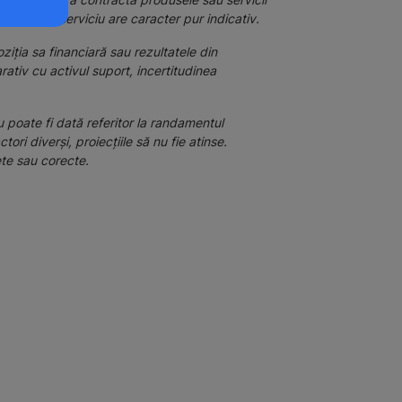
 un produs/serviciu are caracter pur indicativ.
ziția sa financiară sau rezultatele din
rativ cu activul suport, incertitudinea
 poate fi dată referitor la randamentul
ori diverși, proiecţiile să nu fie atinse.
lete sau corecte.