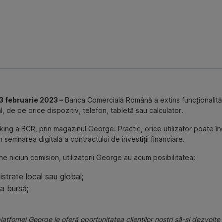
3 februarie 2023 –
Banca Comercială Română a extins funcționalităț
, de pe orice dispozitiv, telefon, tabletă sau calculator.
nking a BCR, prin magazinul George. Practic, orice utilizator poate în
n semnarea digitală a contractului de investiții financiare.
e niciun comision, utilizatorii George au acum posibilitatea:
strate local sau global;
a bursă;
tfomei George le oferă oportunitatea clienților noștri să-și dezvolte 1