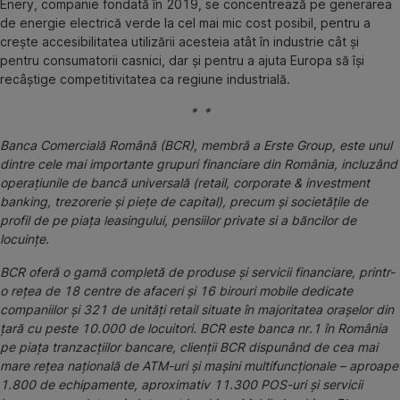
Enery, companie fondată în 2019, se concentrează pe generarea
de energie electrică verde la cel mai mic cost posibil, pentru a
crește accesibilitatea utilizării acesteia atât în industrie cât și
pentru consumatorii casnici, dar și pentru a ajuta Europa să își
recâștige competitivitatea ca regiune industrială.
* *
Banca Comercială Română (BCR), membră a Erste Group, este unul
dintre cele mai importante grupuri financiare din România, incluzând
operaţiunile de bancă universală (retail, corporate & investment
banking, trezorerie şi pieţe de capital), precum şi societăţile de
profil de pe piaţa leasingului, pensiilor private si a băncilor de
locuinţe.
BCR oferă o gamă completă de produse și servicii financiare, printr-
o rețea de 18 centre de afaceri și 16 birouri mobile dedicate
companiilor și 321 de unități retail situate în majoritatea orașelor din
țară cu peste 10.000 de locuitori. BCR este banca nr.1 în România
pe piața tranzacțiilor bancare, clienții BCR dispunând de cea mai
mare rețea națională de ATM-uri și mașini multifuncționale – aproape
1.800 de echipamente, aproximativ 11.300 POS-uri și servicii