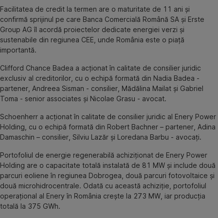
Facilitatea de credit la termen are o maturitate de 11 ani și
confirmă sprijinul pe care Banca Comercială Română SA și Erste
Group AG îl acordă proiectelor dedicate energiei verzi și
sustenabile din regiunea CEE, unde România este o piață
importantă.
Clifford Chance Badea a acționat în calitate de consilier juridic
exclusiv al creditorilor, cu o echipă formată din Nadia Badea -
partener, Andreea Sisman - consilier, Mădălina Mailat și Gabriel
Toma - senior associates și Nicolae Grasu - avocat.
Schoenherr a acționat în calitate de consilier juridic al Enery Power
Holding, cu o echipă formată din Robert Bachner – partener, Adina
Damaschin – consilier, Silviu Lazăr și Loredana Barbu - avocați.
Portofoliul de energie regenerabilă achiziționat de Enery Power
Holding are o capacitate totală instalată de 81 MW și include două
parcuri eoliene în regiunea Dobrogea, două parcuri fotovoltaice și
două microhidrocentrale. Odată cu această achiziție, portofoliul
operațional al Enery în România crește la 273 MW, iar producția
totală la 375 GWh.