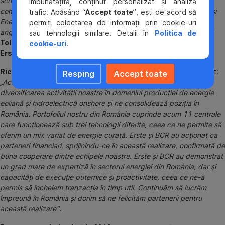
schimbărilor demonstrabile și prin furnizarea de finanțare către
îmbunătățită, conținut personalizat și analiză
companii care inovează și au proiecte ambițioase, așa cum este și
trafic. Apăsând “
Accept toate
”, ești de acord să
Enery, care prin această achiziție recentă își consolidează
permiți colectarea de informații prin cookie-uri
angajamentul față de dezvoltarea regiunii",
a menționat
Ladislav
sau tehnologii similare. Detalii în
Politica de
Tolmaci, parte din echipa Corporate Finance Solutions, din
cookie-uri
.
Erste Group.
Richard König
, CEO și
Lukas Nemec
, COO al Enery, au adăugat:
Resping
Accept toate
„Această tranzacție reprezintă o nouă etapă care marchează
diversificarea activității noastre în domeniul producției de energie
eoliană și hidroelectrică onshore și ne consolidează poziția în
România. Portofoliul nostru din România cuprinde acum 11 centrale
care funcționează sub trei tehnologii diferite, ceea ce ne permite să
oferim un mix variat de energie curată. Erste și BCR au acționat ca
parteneri financiari, sprijinindu-ne în această realizare, confirmată de
buna cooperare dintre echipele noastre. Erste și BCR au demonstrat
un grad mare de expertiză în sectorul energiei din România, dar și
capacități de execuție puternice și proactivitate, ceea ce ne-a
permis să încheiem tranzacția în timp util. Continuăm să lucrăm
împreună în România și dorim să ne felicităm partenerii pentru
această realizare".