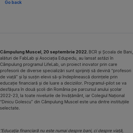
Go back
Câmpulung Muscel, 20 septembrie 2022.
BCR și Școala de Bani,
alături de FabLab și Asociația Edupedu, au lansat astăzi în
Câmpulung programul LifeLab, un proiect inovator prin care
profesorii de diverse specializări sunt sprijiniți să devină “profesori
de viață” și își susțin elevii să-și îndeplinească dorințele prin
educație financiară și de luare a deciziilor. Programul-pilot se va
desfășura în două școli din România pe parcursul anului școlar
2022-23, la toate nivelurile de învățământ, iar Colegiul Național
“Dinicu Golescu” din Câmpulung Muscel este una dintre instituțiile
selectate.
“Educația financiară nu este numai despre bani, ci despre viață,