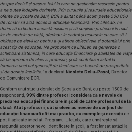
despre decizii și despre felul în care ne gestionăm resursele pentru
a ne putea îndeplini dorințele. Prin cursurile și resursele educaționale
oferite de Școala de Bani, BCR a ajutat până acum peste 500 000
de români să aibă acces la educație financiară. Prin LifeLab, ne
dorim să extindem această misiune și să sprijinim profesorii în rolul
lor de modele de viață, oferindu-le cadrul și resursele cu care să-i
ghideze pe elevii lor pentru a-și atinge obiectivele și potențialul prin
acest tip de educație. Ne propunem ca LifeLab să genereze o
schimbare sistemică, în care educația financiară și abilitățile de viață
să fie aproape de elevi și profesori, și să contribuim astfel la
formarea unei noi generații de tineri care se bucură de prosperitate
și de dorințe împlinite.”
a declarat
Nicoleta Deliu-Pașol
, Director
de Comunicare BCR.
Conform unui studiu derulat de Școala de Bani, cu peste 1500 de
respondenți,
99% dintre profesori consideră că e nevoie de
predarea educației financiare în școli de către profesorul de la
clasă
.
Atât profesorii, cât și elevii au nevoie de conținut de
educație financiară cât mai practic, cu exemple și exerciții
ce
pot fi aplicate imediat. Programul LifeLab, care urmărește să
răspundă acestor nevoi identificate în școli, a fost lansat astăzi la