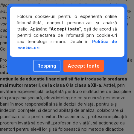
fiecare are nevoie. Eu sunt absolut sigură că avem nevoie de
educatie financiară, iar aceste noțiuni vă vor fi prezentate de către
Folosim cookie-uri pentru o experiență online
experți. Puteti învăța lucrurile într-un mod practic, aici. Așa cum le
îmbunătățită, conținut personalizat și analiză
vor învăța și elevii, la rândul lor. Suntem pe ultimul loc în Europa la
trafic. Apăsând “
Accept toate
”, ești de acord să
capitolul educație financiară și e nevoie mai mult ca oricând să
permiți colectarea de informații prin cookie-uri
încurajăm acest tip de educație.”
le-a transmis Elena Lasconi,
sau tehnologii similare. Detalii în
Politica de
primarul municipiului Câmpulung Muscel, participanților de la
cookie-uri
.
Colegiul Național “Dinicu Golescu”.
Proiectul educațional LifeLab, parte din platforma Școala de Bani a
Resping
Accept toate
BCR,
își propune să aducă în sistemul școlar un format de
educație practic, cu o abordare interdisciplinară, prin care
noțiunile de educație financiară să fie introduse în predarea
mai multor materii, de la clasa 0 la clasa a XII-a
. Astfel, prin
învățare experiențială, adaptată pentru o multitudine de discipline
din programa școlară, elevii înțeleg de ce și cum să gestioneze
banii în mod responsabil și să ia decizii de viață, pentru a-și
îndeplini dorințele, și deprind abilități de analiză, colaborare și
planificare utile pentru viitor. De asemenea, profesorii implicați în
program învață să devină „profesori de viață”, să acționeze ca
mentori pentru elevii lor și să folosească noi metode didactice