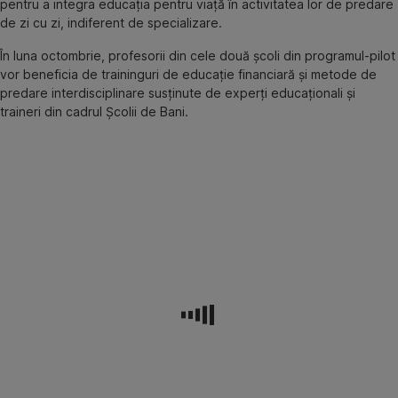
pentru a integra educația pentru viață în activitatea lor de predare
de zi cu zi, indiferent de specializare.
În luna octombrie, profesorii din cele două școli din programul-pilot
vor beneficia de traininguri de educație financiară și metode de
predare interdisciplinare susținute de experți educaționali și
traineri din cadrul Școlii de Bani.
După
parcurgerea
programului
de
training,
profesorii
vor
lucra
mai
departe
cu
experți
educaționali