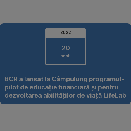
Omite
2022
20
sept.
20
BCR a lansat la Câmpulung programul-
septembrie
pilot de educație financiară și pentru
2022
dezvoltarea abilităților de viață LifeLab