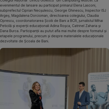
Colegiul Național “Dinicu Golescu” din Câmpulung Muscel. La
evenimentul de lansare au participat primarul Elena Lasconi,
subprefectul Ciprian Necșulescu, George Ghinescu, Inspector ISJ
Argeș, Magdalena Dorcioman, directoarea colegiului, Claudia
Oprescu, coordonatorarea Școlii de Bani a BCR, jurnalistul Mihai
Peticilă și experții educaționali Adina Roșca, Catrinel Zaharia și
Dana Burca. Participanții au putut afla mai multe despre formatul și
etapele programului, precum și despre materialele educaționale
dezvoltate de Școala de Bani.