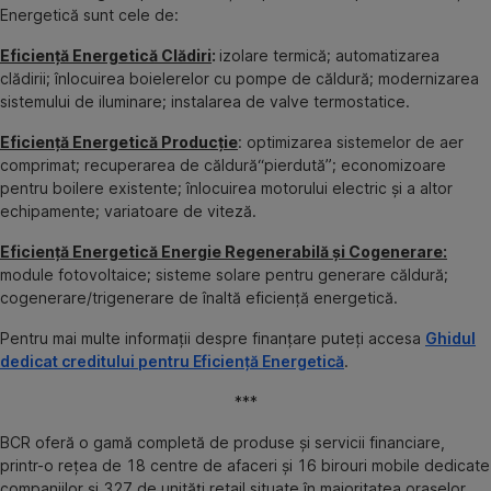
Energetică sunt cele de:
Eficiență Energetică Clădiri
:
izolare termică; automatizarea
clădirii; înlocuirea boielerelor cu pompe de căldură; modernizarea
sistemului de iluminare; instalarea de valve termostatice.
Eficiență Energetică Producție
: optimizarea sistemelor de aer
comprimat; recuperarea de căldură“pierdută”; economizoare
pentru boilere existente; înlocuirea motorului electric și a altor
echipamente; variatoare de viteză.
Eficiență Energetică Energie Regenerabilă și Cogenerare:
module fotovoltaice; sisteme solare pentru generare căldură;
cogenerare/trigenerare de înaltă eficiență energetică.
Pentru mai multe informații despre finanțare puteți accesa
Ghidul
dedicat creditului pentru Eficiență Energetică
.
***
BCR oferă o gamă completă de produse și servicii financiare,
printr-o rețea de 18 centre de afaceri și 16 birouri mobile dedicate
companiilor și 327 de unități retail situate în majoritatea orașelor