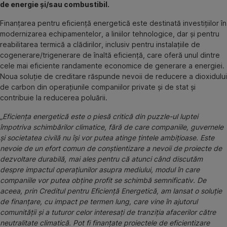
de energie și/sau combustibil.
Finanțarea pentru eficiență energetică este destinată investițiilor în
modernizarea echipamentelor, a liniilor tehnologice, dar și pentru
reabilitarea termică a clădirilor, inclusiv pentru instalațiile de
cogenerare/trigenerare de înaltă eficiență, care oferă unul dintre
cele mai eficiente randamente economice de generare a energiei.
Noua soluție de creditare răspunde nevoii de reducere a dioxidului
de carbon din operațiunile companiilor private și de stat și
contribuie la reducerea poluării.
„Eficiența energetică este o piesă critică din puzzle-ul luptei
împotriva schimbărilor climatice, fără de care companiile, guvernele
și societatea civilă nu își vor putea atinge țintele ambițioase. Este
nevoie de un efort comun de conștientizare a nevoii de proiecte de
dezvoltare durabilă, mai ales pentru că atunci când discutăm
despre impactul operațiunilor asupra mediului, modul în care
companiile vor putea obține profit se schimbă semnificativ. De
aceea, prin Creditul pentru Eficiență Energetică, am lansat o soluție
de finanțare, cu impact pe termen lung, care vine în ajutorul
comunității și a tuturor celor interesați de tranziția afacerilor către
neutralitate climatică. Pot fi finanțate proiectele de eficientizare