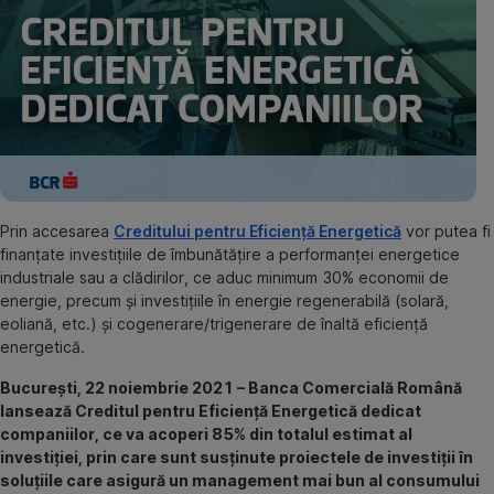
Prin accesarea
Creditului pentru Eficiență Energetică
vor putea fi
finanțate investițiile de îmbunătățire a performanței energetice
industriale sau a clădirilor, ce aduc minimum 30% economii de
energie, precum și investițiile în energie regenerabilă (solară,
eoliană, etc.) și cogenerare/trigenerare de înaltă eficiență
energetică.
București, 22 noiembrie 2021 – Banca Comercială Română
lansează Creditul pentru Eficiență Energetică dedicat
companiilor, ce va acoperi 85% din totalul estimat al
investiției, prin care sunt susținute proiectele de investiții în
soluțiile care asigură un management mai bun al consumului