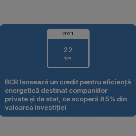
Omite
2021
22
nov.
22
BCR lansează un credit pentru eficiență
noiembrie
energetică destinat companiilor
2021
private și de stat, ce acoperă 85% din
valoarea investiției