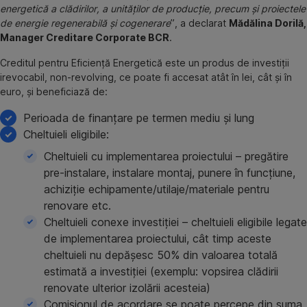
energetică a clădirilor, a unităților de producție, precum și proiectele
de energie regenerabilă și cogenerare
”, a declarat
Mădălina Dorilă,
Manager Creditare Corporate BCR
.
Creditul pentru Eficiență Energetică este un produs de investiții
irevocabil, non-revolving, ce poate fi accesat atât în lei, cât și în
euro, și beneficiază de:
Perioada de finanțare pe termen mediu și lung
Cheltuieli eligibile:
Cheltuieli cu implementarea proiectului – pregătire
pre-instalare, instalare montaj, punere în funcțiune,
achiziție echipamente/utilaje/materiale pentru
renovare etc.
Cheltuieli conexe investiției – cheltuieli eligibile legate
de implementarea proiectului, cât timp aceste
cheltuieli nu depășesc 50% din valoarea totală
estimată a investiției (exemplu: vopsirea clădirii
renovate ulterior izolării acesteia)
Comisionul de acordare se poate percepe din suma