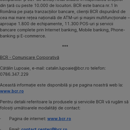
din țară cu peste 10.000 de locuitori. BCR este banca nr.1 în
România pe piața tranzacțiilor bancare, clienții BCR dispunând de
cea mai mare rețea națională de ATM-uri și mașini multifuncționale –
aproape 1.800 de echipamente, 11.300 POS-uri și servicii
bancare complete prin Internet banking, Mobile banking, Phone-
banking și E-commerce.
***
BCR - Comunicare Corporativă
Cătălin Lupoaie, e-mail: catalin.lupoaie@bcr.ro telefon:
0786.347.229
Această informaţie este disponibilă şi pe pagina noastră web la:
www.bcr.ro
Pentru detalii referitoare la produsele și serviciile BCR vă rugăm să
folosiți următoarele modalități de contact:
· Pagina de internet:
www.bcr.ro
· Email:
contact.center@bcr.ro