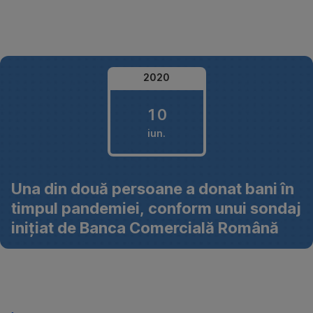
Omite
2020
10
iun.
10
Una din două persoane a donat bani în
iunie
timpul pandemiei, conform unui sondaj
2020
inițiat de Banca Comercială Română