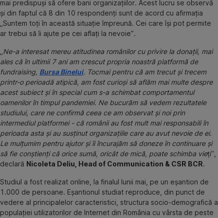
mai predispuși să ofere bani organizațiilor. Acest lucru se observă
și din faptul că 8 din 10 respondenți sunt de acord cu afirmația
„Suntem toți în această situație împreună. Cei care își pot permite
ar trebui să îi ajute pe cei aflați la nevoie”.
„
Ne-a interesat mereu atitudinea românilor cu privire la donații, mai
ales că în ultimii 7 ani am crescut propria noastră platformă de
fundraising,
Bursa Binelui
. Tocmai pentru că am trecut și trecem
printr-o perioadă atipică, am fost curioși să aflăm mai multe despre
acest subiect și în special cum s-a schimbat comportamentul
oamenilor în timpul pandemiei. Ne bucurăm să vedem rezultatele
studiului, care ne confirmă ceea ce am observat și noi prin
intermediul platformei - că românii au fost mult mai responsabili în
perioada asta și au susținut organizațiile care au avut nevoie de ei.
Le mulțumim pentru ajutor și îi încurajăm să doneze în continuare și
să fie conștienți că orice sumă, oricât de mică, poate schimba vie
ți”,
declară
Nicoleta Deliu, Head of Communication & CSR BCR
.
Studiul a fost realizat online, la finalul lunii mai, pe un eșantion de
1.000 de persoane. Eșantionul studiat reproduce, din punct de
vedere al principalelor caracteristici, structura socio-demografică a
populaţiei utilizatorilor de Internet din România cu vârsta de peste