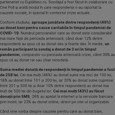
parteneriat cu Euplătesc.ro. Sondajul a fost făcut în colaborare cu
One Poll și arată modul în care respondenții s-au raportat la
cauzele sociale, în special în contextul crizei actuale.
Conform studiului,
aproape jumătate dintre respondenți (49%)
au donat bani pentru cauze caritabile în timpul pandemiei de
COVID-19
. Numărul persoanelor care au donat este considerabil
mai mare față de perioada anterioară, când doar 12% dintre
respondenți au spus că au donat des și foarte des. În medie,
un
român participant la sondaj a donat de 3 ori în timpul
pandemiei
, comparativ cu perioada anterioară crizei, când 39% au
spus că au donat rar sau chiar niciodată.
Suma mediei donată de respondenţi în timpul pandemiei a fost
de 258 lei
. Cei mai mulți (48%) au donat sume mai mici de 100 lei,
18% au donat între 101 și 200 lei, iar 20% au donat sume cuprinse
între 201 și 500 lei și doar 10% dintre respondenți au donat mai
mult de 500 lei din bugetul lor.
Cei mai mulți (43%) au făcut
donații prin SMS
, 26% au apelat la internet și la serviciile bancare
prin mobil, iar 23% au donat online, direct pe site-ul organizației.
Când vine vorba despre cauzele pentru care au donat bani,