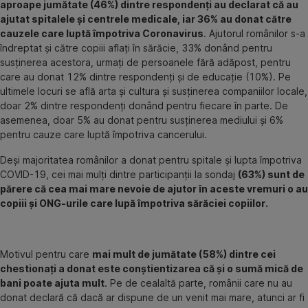
aproape jumătate (46%) dintre respondenți au declarat că au
ajutat spitalele și centrele medicale, iar 36% au donat către
cauzele care luptă împotriva Coronavirus
. Ajutorul românilor s-a
îndreptat și către copiii aflați în sărăcie, 33% donând pentru
susținerea acestora, urmați de persoanele fără adăpost, pentru
care au donat 12% dintre respondenți și de educație (10%). Pe
ultimele locuri se află arta și cultura și susținerea companiilor locale,
doar 2% dintre respondenți donând pentru fiecare în parte. De
asemenea, doar 5% au donat pentru susținerea mediului și 6%
pentru cauze care luptă împotriva cancerului.
Deși majoritatea românilor a donat pentru spitale și lupta împotriva
COVID-19, cei mai mulți dintre participanții la sondaj
(63%) sunt de
părere că cea mai mare nevoie de ajutor în aceste vremuri o au
copiii și ONG-urile care lupă împotriva sărăciei copiilor.
Motivul pentru care
mai mult de jumătate (58%) dintre cei
chestionați a donat este conștientizarea că și o sumă mică de
bani poate ajuta mult
. Pe de cealaltă parte, românii care nu au
donat declară că dacă ar dispune de un venit mai mare, atunci ar fi