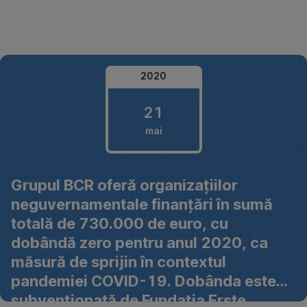
Omite
2020
21
mai
21
Grupul BCR oferă organizațiilor
mai
neguvernamentale finanțări în sumă
2020
totală de 730.000 de euro, cu
dobândă zero pentru anul 2020, ca
măsură de sprijin în contextul
pandemiei COVID-19. Dobânda este
subvenționată de Fundația Erste