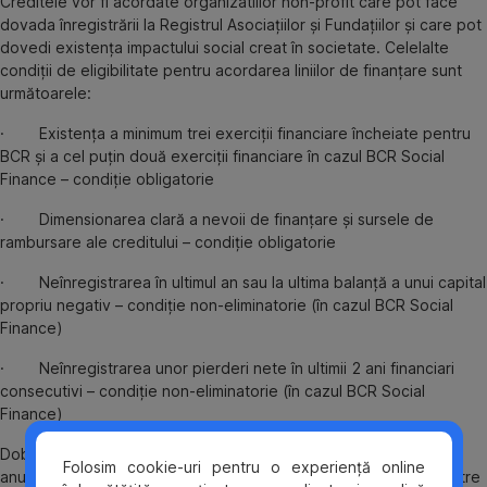
Creditele vor fi acordate organizatiilor non-profit care pot face
dovada înregistrării la Registrul Asociațiilor și Fundațiilor și care pot
dovedi existența impactului social creat în societate. Celelalte
condiții de eligibilitate pentru acordarea liniilor de finanțare sunt
următoarele:
· Existența a minimum trei exerciții financiare încheiate pentru
BCR și a cel puțin două exerciții financiare în cazul BCR Social
Finance – condiție obligatorie
· Dimensionarea clară a nevoii de finanțare și sursele de
rambursare ale creditului – condiție obligatorie
· Neînregistrarea în ultimul an sau la ultima balanță a unui capital
propriu negativ – condiție non-eliminatorie (în cazul BCR Social
Finance)
· Neînregistrarea unor pierderi nete în ultimii 2 ani financiari
consecutivi – condiție non-eliminatorie (în cazul BCR Social
Finance)
Dobânda va fi subvenționată de Fundația Erste pe tot parcursul
Folosim cookie-uri pentru o experiență online
anului 2020, urmând ca, din 2021, aceasta să fie achitată de către