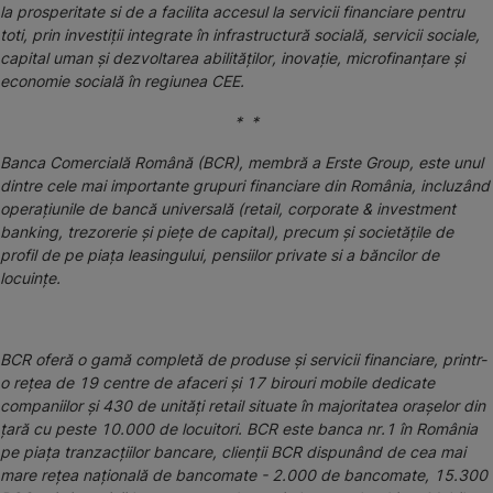
la prosperitate si de a facilita accesul la servicii financiare pentru
toti, prin investiții integrate în infrastructură socială, servicii sociale,
capital uman și dezvoltarea abilităților, inovație, microfinanțare și
economie socială în regiunea CEE.
* *
Banca Comercială Română (BCR), membră a Erste Group, este unul
dintre cele mai importante grupuri financiare din România, incluzând
operaţiunile de bancă universală (retail, corporate & investment
banking, trezorerie şi pieţe de capital), precum şi societăţile de
profil de pe piaţa leasingului, pensiilor private si a băncilor de
locuinţe.
BCR oferă o gamă completă de produse și servicii financiare, printr-
o rețea de 19 centre de afaceri și 17 birouri mobile dedicate
companiilor și 430 de unități retail situate în majoritatea orașelor din
țară cu peste 10.000 de locuitori. BCR este banca nr.1 în România
pe piața tranzacțiilor bancare, clienții BCR dispunând de cea mai
mare rețea națională de bancomate - 2.000 de bancomate, 15.300