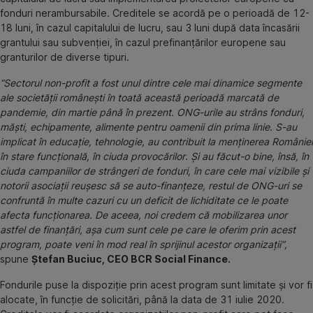
fonduri nerambursabile. Creditele se acordă pe o perioadă de 12-
18 luni, în cazul capitalului de lucru, sau 3 luni după data încasării
grantului sau subvenției, în cazul prefinanțărilor europene sau
granturilor de diverse tipuri.
“Sectorul non-profit a fost unul dintre cele mai dinamice segmente
ale societății românești în toată această perioadă marcată de
pandemie, din martie până în prezent. ONG-urile au strâns fonduri,
măști, echipamente, alimente pentru oamenii din prima linie. S-au
implicat în educație, tehnologie, au contribuit la menținerea României
în stare funcțională, în ciuda provocărilor. Și au făcut-o bine, însă, în
ciuda campaniilor de strângeri de fonduri, în care cele mai vizibile și
notorii asociații reușesc să se auto-finanțeze, restul de ONG-uri se
confruntă în multe cazuri cu un deficit de lichiditate ce le poate
afecta funcționarea. De aceea, noi credem că mobilizarea unor
astfel de finanțări, așa cum sunt cele pe care le oferim prin acest
program, poate veni în mod real în sprijinul acestor organizații”,
spune
Ștefan Buciuc, CEO BCR Social Finance.
Fondurile puse la dispoziție prin acest program sunt limitate și vor fi
alocate, în funcție de solicitări, până la data de 31 iulie 2020.