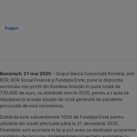
Înapoi
București, 21 mai 2020
– Grupul Banca Comercială Română, prin
BCR, BCR Social Finance și Fundația Erste, pune la dispoziția
sectorului non-profit din România finanțări în sumă totală de
730.000 de euro, cu dobândă zero în 2020, pentru a-l ajuta să
depășească actuala situație de criză generată de pandemia
provocată de noul coronavirus.
Dobânda este subvenționată 100% de Fundația Erste pentru
utilizările din credit efectuate până la 31 decembrie 2020.
Finanțările sunt acordate în lei și pot avea ca destinație acoperirea
capitalului de lucru sau implementarea proiectelor europene cu