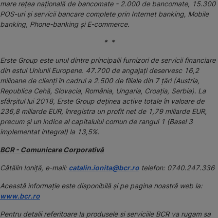
mare rețea națională de bancomate - 2.000 de bancomate, 15.300
POS-uri și servicii bancare complete prin Internet banking, Mobile
banking, Phone-banking și E-commerce.
* *
Erste Group este unul dintre principalii furnizori de servicii financiare
din estul Uniunii Europene. 47.700 de angajați deservesc 16,2
milioane de clienți în cadrul a 2.500 de filiale din 7 țări (Austria,
Republica Cehă, Slovacia, România, Ungaria, Croația, Serbia). La
sfârșitul lui 2018, Erste Group deținea active totale în valoare de
236,8 miliarde EUR, înregistra un profit net de 1,79 miliarde EUR,
precum și un indice al capitalului comun de rangul 1 (Basel 3
implementat integral) la 13,5%.
BCR - Comunicare Corporativă
Cătălin Ioniță, e-mail:
catalin.ionita@bcr.ro
telefon: 0740.247.336
Această informaţie este disponibilă şi pe pagina noastră web la:
www.bcr.ro
Pentru detalii referitoare la produsele si serviciile BCR va rugam sa