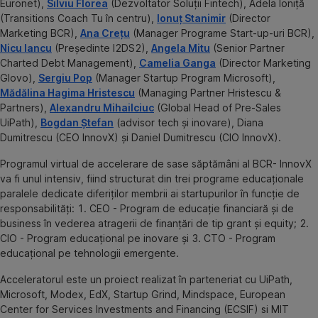
Euronet),
Silviu Florea
(Dezvoltator Soluții Fintech), Adela Ioniță
(Transitions Coach Tu în centru),
Ionuț Stanimir
(Director
Marketing BCR),
Ana Crețu
(Manager Programe Start-up-uri BCR),
Nicu Iancu
(Președinte I2DS2),
Angela Mitu
(Senior Partner
Charted Debt Management),
Camelia Ganga
(Director Marketing
Glovo),
Sergiu Pop
(Manager Startup Program Microsoft),
Mădălina Hagima Hristescu
(Managing Partner Hristescu &
Partners),
Alexandru Mihailciuc
(Global Head of Pre-Sales
UiPath),
Bogdan Ștefan
(advisor tech și inovare), Diana
Dumitrescu (CEO InnovX) și Daniel Dumitrescu (CIO InnovX).
Programul virtual de accelerare de sase săptămâni al BCR- InnovX
va fi unul intensiv, fiind structurat din trei programe educaționale
paralele dedicate diferiților membrii ai startupurilor în funcție de
responsabilități: 1. CEO - Program de educație financiară și de
business în vederea atragerii de finanțări de tip grant și equity; 2.
CIO - Program educațional pe inovare și 3. CTO - Program
educațional pe tehnologii emergente.
Acceleratorul este un proiect realizat în parteneriat cu UiPath,
Microsoft, Modex, EdX, Startup Grind, Mindspace, European
Center for Services Investments and Financing (ECSIF) si MIT