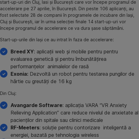
start-up-uri din Cluj, Iasi și București care vor începe programul de
accelerare pe 27 aprilie, în București. Din peste 106 aplicanți, au
fost selectate 28 de companii în programele de incubare din Iași,
Cluj și București, iar în urma selecției finale 14 start-up-uri vor
începe programul de accelerare ce va dura șase săptămâni.
Start-up-urile din Iași ce au intrat în faza de accelerare:
Breed XY
: aplicații web și mobile pentru pentru
evaluarea genetică și pentru îmbunătățirea
performanțelor animalelor de rasă
Exonia:
Dezvoltă un robot pentru testarea pungilor de
hârtie cu greutăți de 16 kg
Din Cluj:
Avangarde Software
: aplicația VARA “VR Anxiety
Relieving Application” care reduce nivelul de anxietate al
pacienților din spitale sau clinici medicale
RF-Meeters
: soluție pentru contorizare inteligentă a
energiei, bazată pe tehnologia wireless