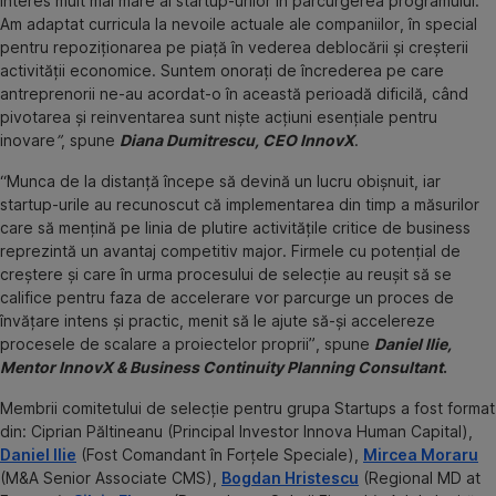
interes mult mai mare al startup-urilor în parcurgerea programului.
Am adaptat curricula la nevoile actuale ale companiilor, în special
pentru repoziționarea pe piață în vederea deblocării și creșterii
activității economice. Suntem onorați de încrederea pe care
antreprenorii ne-au acordat-o în această perioadă dificilă, când
pivotarea și reinventarea sunt niște acțiuni esențiale pentru
inovare
”
, spune
Diana Dumitrescu, CEO InnovX
.
“Munca de la distanță începe să devină un lucru obișnuit, iar
startup-urile au recunoscut că implementarea din timp a măsurilor
care să mențină pe linia de plutire activitățile critice de business
reprezintă un avantaj competitiv major. Firmele cu potențial de
creștere și care în urma procesului de selecție au reușit să se
califice pentru faza de accelerare vor parcurge un proces de
învățare intens și practic, menit să le ajute să-și accelereze
procesele de scalare a proiectelor proprii”, spune
Daniel Ilie,
Mentor InnovX & Business Continuity Planning Consultant
.
Membrii comitetului de selecție pentru grupa Startups a fost format
din: Ciprian Păltineanu (Principal Investor Innova Human Capital),
Daniel Ilie
(Fost Comandant în Forțele Speciale),
Mircea Moraru
(M&A Senior Associate CMS),
Bogdan Hristescu
(Regional MD at