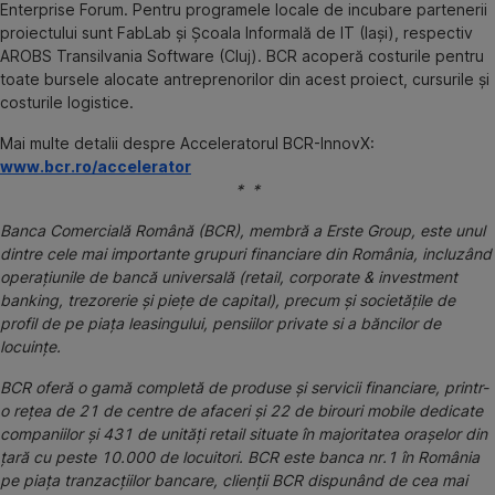
Enterprise Forum. Pentru programele locale de incubare partenerii
proiectului sunt FabLab și Școala Informală de IT (Iași), respectiv
AROBS Transilvania Software (Cluj). BCR acoperă costurile pentru
toate bursele alocate antreprenorilor din acest proiect, cursurile și
costurile logistice.
Mai multe detalii despre Acceleratorul BCR-InnovX:
www.bcr.ro/accelerator
* *
Banca Comercială Română (BCR), membră a Erste Group, este unul
dintre cele mai importante grupuri financiare din România, incluzând
operaţiunile de bancă universală (retail, corporate & investment
banking, trezorerie şi pieţe de capital), precum şi societăţile de
profil de pe piaţa leasingului, pensiilor private si a băncilor de
locuinţe.
BCR oferă o gamă completă de produse și servicii financiare, printr-
o rețea de 21 de centre de afaceri și 22 de birouri mobile dedicate
companiilor și 431 de unități retail situate în majoritatea orașelor din
țară cu peste 10.000 de locuitori. BCR este banca nr.1 în România
pe piața tranzacțiilor bancare, clienții BCR dispunând de cea mai