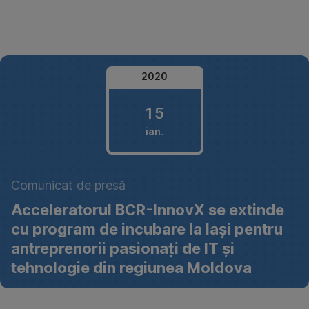
Omite
2020
15
ian.
15
Comunicat de presă
ianuarie
Acceleratorul BCR-InnovX se extinde
2020
cu program de incubare la Iași pentru
antreprenorii pasionați de IT și
tehnologie din regiunea Moldova