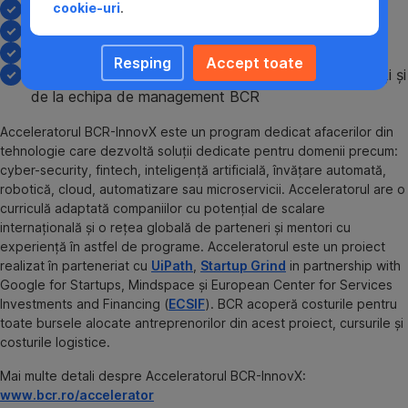
cookie-uri
.
Workshop investiții
Workshop de branding
Curs redactare business plan
Resping
Accept toate
Program de mentorat de la antreprenori experimentați și
de la echipa de management BCR
Acceleratorul BCR-InnovX este un program dedicat afacerilor din
tehnologie care dezvoltă soluții dedicate pentru domenii precum:
cyber-security, fintech, inteligență artificială, învățare automată,
robotică, cloud, automatizare sau microservicii. Acceleratorul are o
curriculă adaptată companiilor cu potențial de scalare
internațională și o rețea globală de parteneri și mentori cu
experiență în astfel de programe. Acceleratorul este un proiect
realizat în parteneriat cu
UiPath
,
Startup Grind
in partnership with
Google for Startups, Mindspace și European Center for Services
Investments and Financing (
ECSIF
). BCR acoperă costurile pentru
toate bursele alocate antreprenorilor din acest proiect, cursurile și
costurile logistice.
Mai multe detali despre Acceleratorul BCR-InnovX:
www.bcr.ro/accelerator