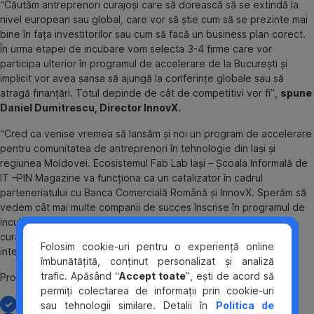
“Căutăm antreprenori curajoși care să dorească să se extindă la
nivel european sau global, care vor să știe cum să se prezinte mai
bine în fața investitorilor sau cum să facă un business plan corect.
În urma etapei de incubare vom selecta 3-4 firme care vor
participa ulterior în programul de accelerare de la București și
implicit vor avea șansa să ajungă la conferințe globale sau să
atragă finanțări. Totul depinde de cât de competitivi vor fi”,
spune
Daniel Dumitrescu, Director InnovX.
“Cred ca venise vremea să lansăm și noi un program de accelerare
pentru comunitatea de antreprenori în tehnologie din Iași și
regiunea Moldovei. Ecosistemul Fab Lab Iași – Școala Informală de
IT –PIN Magazine va funcționa ca un catalizator în cadrul
parteneriatului cu Banca Comercială Română și InnovX. Sperăm să
vedem cât mai multe companii de succes înscrise în programul de
incubare și accelerare BCR-InnovX 2020 care ulterior să aibă
curajul, ambiția și competențele necesare unei extinderi
Folosim cookie-uri pentru o experiență online
internaționale”,
spune Dan Zaharia, Fondator Fab Lab Iași.
îmbunătățită, conținut personalizat și analiză
trafic. Apăsând “
Accept toate
”, ești de acord să
Programul de incubare BCR- InnovX va include:
permiți colectarea de informații prin cookie-uri
Workshop de leadership
sau tehnologii similare. Detalii în
Politica de