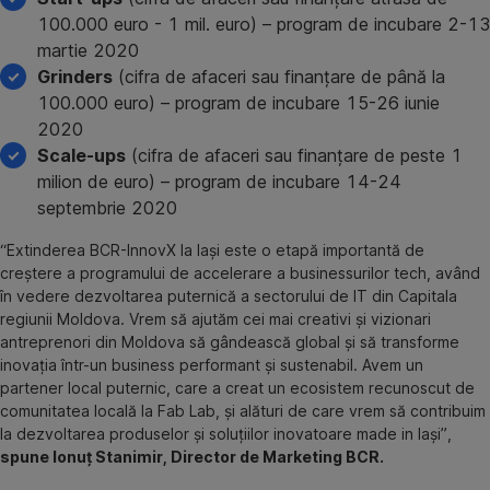
100.000 euro - 1 mil. euro) – program de incubare 2-13
martie 2020
Grinders
(cifra de afaceri sau finanțare de până la
100.000 euro) – program de incubare 15-26 iunie
2020
Scale-ups
(cifra de afaceri sau finanțare de peste 1
milion de euro) – program de incubare 14-24
septembrie 2020
“Extinderea BCR-InnovX la Iași este o etapă importantă de
creștere a programului de accelerare a businessurilor tech, având
în vedere dezvoltarea puternică a sectorului de IT din Capitala
regiunii Moldova. Vrem să ajutăm cei mai creativi și vizionari
antreprenori din Moldova să gândească global și să transforme
inovația într-un business performant și sustenabil. Avem un
partener local puternic, care a creat un ecosistem recunoscut de
comunitatea locală la Fab Lab, și alături de care vrem să contribuim
la dezvoltarea produselor și soluțiilor inovatoare made in Iași”,
spune Ionuț Stanimir, Director de Marketing BCR.