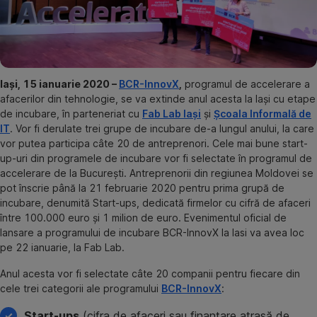
Iași, 15 ianuarie 2020 –
BCR-InnovX
,
programul de accelerare a
afacerilor din tehnologie, se va extinde anul acesta la Iași cu etape
de incubare, în parteneriat cu
Fab Lab Iași
și
Școala Informală de
IT
. Vor fi derulate trei grupe de incubare de-a lungul anului, la care
vor putea participa câte 20 de antreprenori. Cele mai bune start-
up-uri din programele de incubare vor fi selectate în programul de
accelerare de la București. Antreprenorii din regiunea Moldovei se
pot înscrie până la 21 februarie 2020 pentru prima grupă de
incubare, denumită Start-ups, dedicată firmelor cu cifră de afaceri
între 100.000 euro și 1 milion de euro. Evenimentul oficial de
lansare a programului de incubare BCR-InnovX la Iasi va avea loc
pe 22 ianuarie, la Fab Lab.
Anul acesta vor fi selectate câte 20 companii pentru fiecare din
cele trei categorii ale programului
BCR-InnovX
:
Start-ups
(cifra de afaceri sau finanțare atrasă de