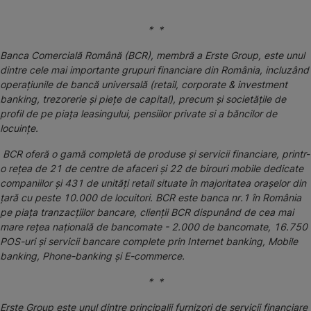
* *
Banca Comercială Română (BCR), membră a Erste Group, este unul
dintre cele mai importante grupuri financiare din România, incluzând
operaţiunile de bancă universală (retail, corporate & investment
banking, trezorerie şi pieţe de capital), precum şi societăţile de
profil de pe piaţa leasingului, pensiilor private si a băncilor de
locuinţe.
BCR oferă o gamă completă de produse și servicii financiare, printr-
o rețea de 21 de centre de afaceri și 22 de birouri mobile dedicate
companiilor și 431 de unități retail situate în majoritatea orașelor din
țară cu peste 10.000 de locuitori. BCR este banca nr.1 în România
pe piața tranzacțiilor bancare, clienții BCR dispunând de cea mai
mare rețea națională de bancomate - 2.000 de bancomate, 16.750
POS-uri și servicii bancare complete prin Internet banking, Mobile
banking, Phone-banking și E-commerce.
* *
Erste Group este unul dintre principalii furnizori de servicii financiare