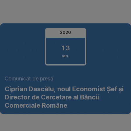
Omite
2020
13
ian.
13
Comunicat de presă
ianuarie
Ciprian Dascălu, noul Economist Șef și
2020
Director de Cercetare al Băncii
Comerciale Române