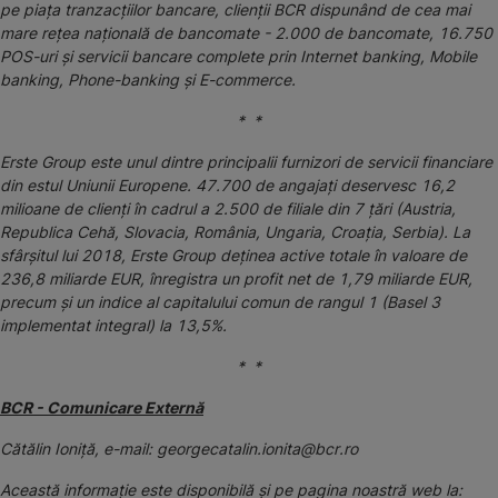
pe piața tranzacțiilor bancare, clienții BCR dispunând de cea mai
mare rețea națională de bancomate - 2.000 de bancomate, 16.750
POS-uri și servicii bancare complete prin Internet banking, Mobile
banking, Phone-banking și E-commerce.
* *
Erste Group este unul dintre principalii furnizori de servicii financiare
din estul Uniunii Europene. 47.700 de angajați deservesc 16,2
milioane de clienți în cadrul a 2.500 de filiale din 7 țări (Austria,
Republica Cehă, Slovacia, România, Ungaria, Croația, Serbia). La
sfârșitul lui 2018, Erste Group deținea active totale în valoare de
236,8 miliarde EUR, înregistra un profit net de 1,79 miliarde EUR,
precum și un indice al capitalului comun de rangul 1 (Basel 3
implementat integral) la 13,5%.
* *
BCR - Comunicare Externă
Cătălin Ioniță, e-mail: georgecatalin.ionita@bcr.ro
Această informaţie este disponibilă şi pe pagina noastră web la: