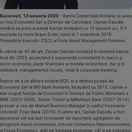
București, 13 ianuarie 2020
– Banca Comercială Română va avea
un nou Economist Șef și Director de Cercetare, Ciprian Dascălu
urmând să preia această funcție începând cu 15 ianuarie a.c. El îi
succede lui Horia Braun-Erdei, numit la 1 noiembrie 2019
Președinte Executiv (CEO) al Erste Asset Management Romania.
În vârstă de 40 de ani, Ciprian Dascălu lucrează în sistemul bancar
încă din 2003, acumuland o experiență consistentă în macro și
micro economie, piețe financiare și modele economice, dar și în
statistică, managementul riscului, retail & corporate banking.
Înainte de a se alătura echipei BCR, el a deținut poziția de
Economist Șef al ING Bank Romania, începând cu 2015. Ciprian a
mai ocupat funcția de Economist în Direcția de Politici Monetare a
BNR (2003-2006), Senior Trader la Millennium Bank (2007-2014),
precum și cea de Market Business Manager în cadrul trezoreriei
Unicredit Tiriac Bank (2015). În ultimii ani, Ciprian Dascălu a fost
desemnat cel mai bun forecaster de importanți agregatori de
prognoze macro economice, precum Consensus Macroeconomics
și Focus Economics, atât pe întreaga economie, cât și pe indicatori