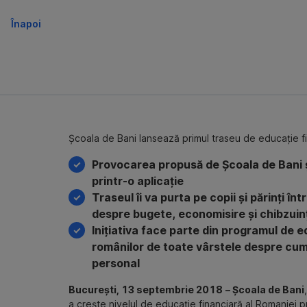
Înapoi
Școala de Bani lansează primul traseu de educație fi
Provocarea propusă de Școala de Bani 
printr-o aplicație
Traseul îi va purta pe copii și părinți în
despre bugete, economisire și chibzuin
Inițiativa face parte din programul de 
românilor de toate vârstele despre cum 
personal
București, 13 septembrie 2018
– Școala de Bani
a crește nivelul de educație financiară al Romaniei p