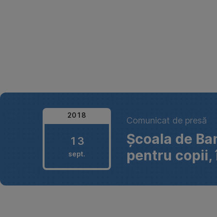
Omite
2018
13
Comunicat de presă
septembrie
Școala de Ban
13
2018
pentru copii,
sept.