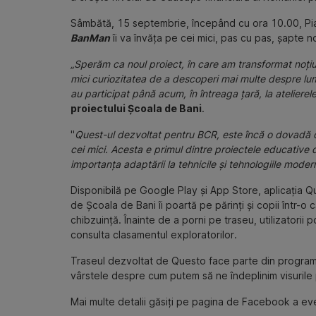
Sâmbătă, 15 septembrie, începând cu ora 10.00, Piața 
BanMan
îi va învăța pe cei mici, pas cu pas, șapte n
„Sperăm ca noul proiect, în care am transformat noțiun
mici curiozitatea de a descoperi mai multe despre lum
au participat până acum, în întreaga țară, la ateliere
proiectului Școala de Bani
.
"
Quest-ul dezvoltat pentru BCR, este încă o dovadă că
cei mici. Acesta e primul dintre proiectele educative
importanța adaptării la tehnicile și tehnologiile moder
Disponibilă pe Google Play și App Store, aplicația Q
de Școala de Bani îi poartă pe părinți și copii într-o
chibzuință. Înainte de a porni pe traseu, utilizatorii
consulta clasamentul exploratorilor.
Traseul dezvoltat de Questo face parte din programu
vârstele despre cum putem să ne îndeplinim visurile 
Mai multe detalii găsiți pe pagina de Facebook a ev