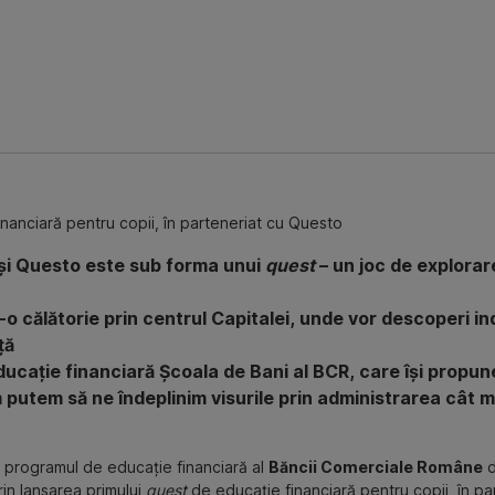
nanciară pentru copii, în parteneriat cu Questo
și Questo este sub forma unui
quest
– un joc de explorare
tr-o călătorie prin centrul Capitalei, unde vor descoperi ind
ță
educație financiară Școala de Bani al BCR, care își propu
putem să ne îndeplinim visurile prin administrarea cât ma
, programul de educație financiară al
Băncii Comerciale Române
d
rin lansarea primului
quest
de educație financiară pentru copii, în pa