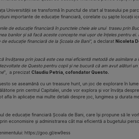
Universității se transformă în punctul de start al traseului pe parc
oțiuni importante de educație financiară, corelate cu șapte locații ic
ile de educație financiară în punctele cheie ale unui traseu prin Buc
ea banilor și să facă aceste concepte mai ușor de înțeles pentru ei. P
le de educație financiară de la Școala de Bani”,
a declarat
Nicoleta D
 învățarea prin joacă este cea mai eficientă metodă de asimilare a in
 dezvoltate de Questo pentru copii și ne bucură că am avut alături un
ne
", a precizat
Claudiu Petria, cofondator Questo.
uesto se aseamănă cu un treasure hunt, un joc de explorare în lumea
 călătorie prin centrul Capitalei, unde vor explora și vor învăța desp
 pot afla în aplicație mai multe detalii despre joc, lungimea și durata
l de educație financiară Școala de Bani, care își propune să le vo
prin economisire și administrarea cât mai eficientă a bugetului perso
enimentului: https://goo.gl/ew9ess