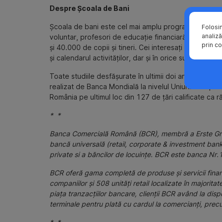
Despre Școala de Bani
Școala de bani este cel mai amplu program de educați
Folosi
analiză
voluntar, profesori de educație financiară și au reuș
prin co
și 40.000 de copii și tineri. Cei interesați se pot îns
și calendarul activităților, dar și în orice sucursală BC
Toate studiile desfășurate în ultimii doi ani, indifere
realizat de Banca Mondială la nivelul Uniunii Europe
România pe ultimul loc din 127 de țări calificate ca
* *
Banca Comercială Română (BCR), membră a Erste Group
bancă universală (retail, corporate & investment bankin
private si a băncilor de locuinţe. BCR este banca Nr
BCR oferă gama completă de produse şi servicii financ
companiilor şi 508 unităţi retail localizate în majori
piaţa tranzacţiilor bancare, clienţii BCR având la d
terminale pentru plată cu cardul la comercianţi, pre