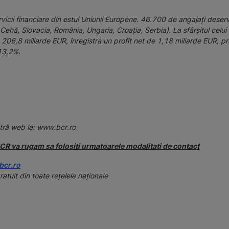
ervicii financiare din estul Uniunii Europene. 46.700 de angajați deser
 Cehă, Slovacia, România, Ungaria, Croația, Serbia). La sfârșitul celui 
206,8 miliarde EUR, înregistra un profit net de 1,18 miliarde EUR, pre
13,2%.
stră web la: www.bcr.ro
e BCR va rugam sa folositi urmatoarele modalitati de contact
bcr.ro
uit din toate reţelele naţionale