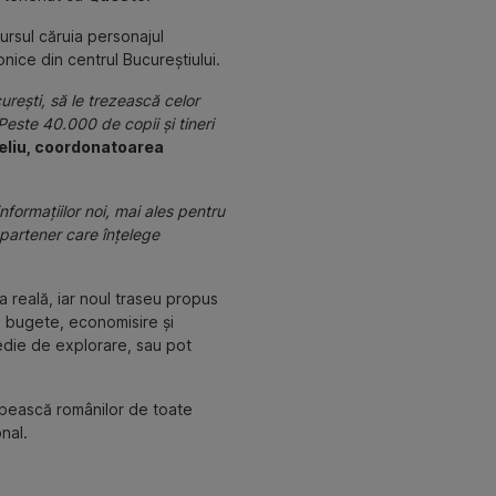
ursul căruia personajul
onice din centrul Bucureștiului.
urești, să le trezească celor
este 40.000 de copii și tineri
eliu, coordonatoarea
formațiilor noi, mai ales pentru
 partener care înțelege
 reală, iar noul traseu propus
re bugete, economisire și
 medie de explorare, sau pot
rbească românilor de toate
nal.