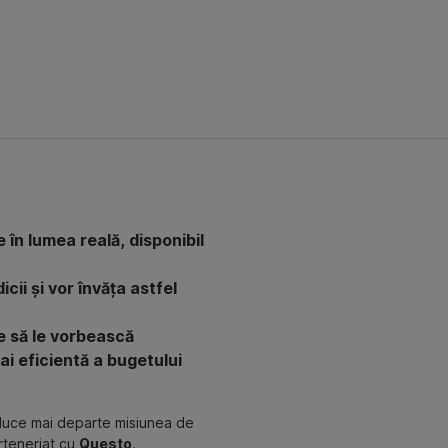
 în lumea reală, disponibil
icii și vor învăța astfel
ne să le vorbească
i eficientă a bugetului
uce mai departe misiunea de
rteneriat cu
Questo
.