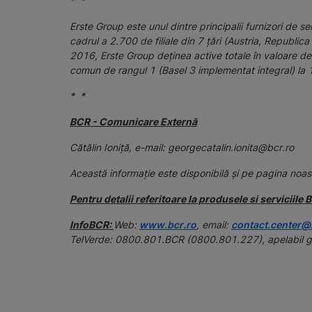
* *
Erste Group este unul dintre principalii furnizori de s
cadrul a 2.700 de filiale din 7 țări (Austria, Republica
2016, Erste Group deținea active totale în valoare de 
comun de rangul 1 (Basel 3 implementat integral) la 
* *
BCR - Comunicare Externă
Cătălin Ioniță, e-mail: georgecatalin.ionita@bcr.ro
Această informaţie este disponibilă şi pe pagina noa
Pentru detalii referitoare la produsele si serviciil
InfoBCR:
Web:
www.bcr.ro
, email:
contact.center@
TelVerde: 0800.801.BCR (0800.801.227), apelabil grat