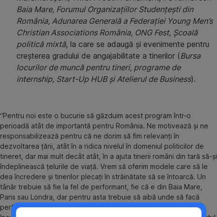
Baia Mare, Forumul Organizațiilor Studențești din
România, Adunarea Generală a Federației Young Men’s
Christian Associations România, ONG Fest, Şcoală
politică mixtă
, la care se adaugă și evenimente pentru
creșterea gradului de angajabilitate a tinerilor (
Bursa
locurilor de muncă pentru tineri, programe de
internship, Start-Up HUB și Atelierul de Business
).
“Pentru noi este o bucurie să găzduim acest program într-o
perioadă atât de importantă pentru România. Ne motivează și ne
responsabilizează pentru că ne dorim să fim relevanți în
dezvoltarea țării, atât în a ridica nivelul în domeniul politicilor de
tineret, dar mai mult decât atât, în a ajuta tinerii români din tară să-și
îndeplinească țelurile de viață. Vrem să oferim modele care să le
dea încredere și tinerilor plecați în străinătate să se întoarcă. Un
tânăr trebuie să fie la fel de performant, fie că e din Baia Mare,
Paris sau Londra, dar pentru asta trebuie să aibă unde să facă
performanță și, mai ales, performanța să îi fie recunoscută și