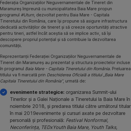
Federația Organizațiilor Neguvernamentale de Tineret din
Maramureș împreună cu municipalitatea Baia Mare propun
programul
#Uturn
, dezvoltat pentru Baia Mare - Capitala
Tineretului din România, care își propune să asigure infrastructura
dedicată activităților de tineret și să creeze oportunități atractive
pentru tineri, astfel încât aceștia să se implice activ, să își
descopere propriul potențial și să contribuie la dezvoltarea
comunității.
Reprezentanții Federației Organizațiilor Neguvernamentale de
Tineret din Maramureș au prezentat și structura proiectelor incluse
în programul
Baia Mare - Capitala Tineretului din România
. Preluarea
titlului va fi marcată prin
Deschiderea Oficială a titlului „Baia Mare
Capitala Tineretului din România”
, urmată de:
evenimente strategice:
organizarea Summit-ului
Tinerilor și a Galei Naționale a Tineretului la Baia Mare în
noiembrie 2018, și predarea titlului către următorul titular
în mai 2019evenimente și cursuri axate pe dezvoltare
personală şi profesională:
Festival Nonformal,
Neconferința, TEDxYouth Baia Mare, Youth Talks,