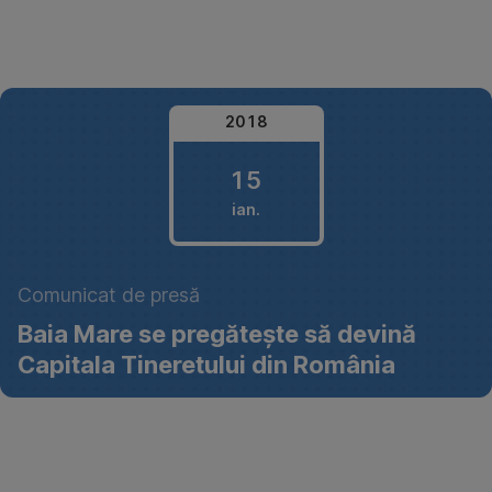
Omite
2018
15
ian.
15
Comunicat de presă
ianuarie
Baia Mare se pregătește să devină
2018
Capitala Tineretului din România