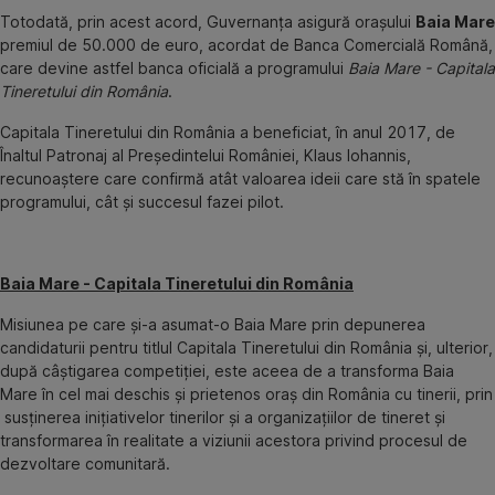
Totodată, prin acest acord, Guvernanța asigură orașului
Baia Mare
premiul de 50.000 de euro, acordat de Banca Comercială Română,
care devine astfel banca oficială a programului
Baia Mare - Capitala
Tineretului din România
.
Capitala Tineretului din România a beneficiat, în anul 2017, de
Înaltul Patronaj al Președintelui României, Klaus Iohannis,
recunoaștere care confirmă atât valoarea ideii care stă în spatele
programului, cât și succesul fazei pilot.
Baia Mare - Capitala Tineretului din România
Misiunea pe care și-a asumat-o Baia Mare prin depunerea
candidaturii pentru titlul Capitala Tineretului din România și, ulterior,
după câștigarea competiției, este aceea de a transforma Baia
Mare în cel mai deschis şi prietenos oraş din România cu tinerii, prin
susținerea inițiativelor tinerilor și a organizațiilor de tineret și
transformarea în realitate a viziunii acestora privind procesul de
dezvoltare comunitară.