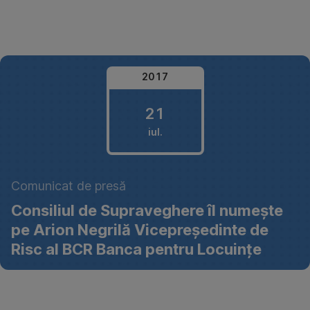
Omite
2017
21
iul.
21
Comunicat de presă
iulie
Consiliul de Supraveghere îl numeşte
2017
pe Arion Negrilă Vicepreşedinte de
Risc al BCR Banca pentru Locuinţe