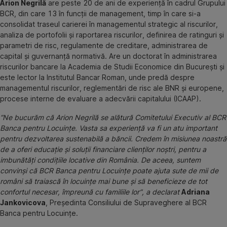
Arion Negrilă
are peste 20 de ani de experienţă în cadrul Grupului
BCR, din care 13 în funcţii de management, timp în care si-a
consolidat traseul carierei în managementul strategic al riscurilor,
analiza de portofolii şi raportarea riscurilor, definirea de ratinguri şi
parametri de risc, regulamente de creditare, administrarea de
capital şi guvernanţă normativă. Are un doctorat în administrarea
riscurilor bancare la Academia de Studii Economice din Bucureşti şi
este lector la Institutul Bancar Roman, unde predă despre
managementul riscurilor, reglementări de risc ale BNR şi europene,
procese interne de evaluare a adecvării capitalului (ICAAP).
“Ne bucurăm că Arion Negrilă se alătură Comitetului Executiv al BCR
Banca pentru Locuinţe. Vasta sa experienţă va fi un atu important
pentru dezvoltarea sustenabilă a băncii. Credem în misiunea noastră
de a oferi educaţie şi soluţii financiare clienţilor noştri, pentru a
imbunătăţi condiţiile locative din România. De aceea, suntem
convinşi că BCR Banca pentru Locuinţe poate ajuta sute de mii de
români să traiască în locuinţe mai bune şi să beneficieze de tot
confortul necesar, împreună cu familiile lor”, a declarat
Adriana
Jankovicova
, Preşedinta Consiliului de Supraveghere al BCR
Banca pentru Locuinţe.