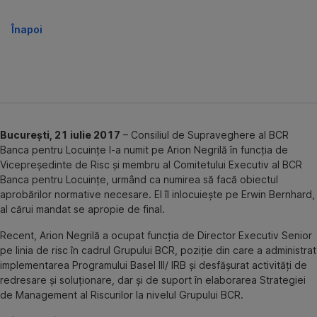
Înapoi
Bucureşti, 21 iulie 2017
– Consiliul de Supraveghere al BCR
Banca pentru Locuinţe l-a numit pe Arion Negrilă în funcţia de
Vicepreşedinte de Risc şi membru al Comitetului Executiv al BCR
Banca pentru Locuinţe, urmând ca numirea să facă obiectul
aprobărilor normative necesare. El îl inlocuieşte pe Erwin Bernhard,
al cărui mandat se apropie de final.
Recent, Arion Negrilă a ocupat funcţia de Director Executiv Senior
pe linia de risc în cadrul Grupului BCR, poziţie din care a administrat
implementarea Programului Basel III/ IRB şi desfăşurat activităţi de
redresare şi soluţionare, dar şi de suport în elaborarea Strategiei
de Management al Riscurilor la nivelul Grupului BCR.