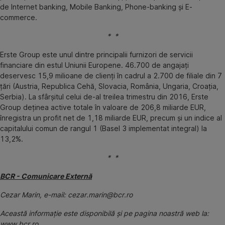
de Internet banking, Mobile Banking, Phone-banking şi E-
commerce.
* *
Erste Group este unul dintre principalii furnizori de servicii
financiare din estul Uniunii Europene. 46.700 de angajați
deservesc 15,9 milioane de clienți în cadrul a 2.700 de filiale din 7
țări (Austria, Republica Cehă, Slovacia, România, Ungaria, Croația,
Serbia). La sfârșitul celui de-al treilea trimestru din 2016, Erste
Group deținea active totale în valoare de 206,8 miliarde EUR,
înregistra un profit net de 1,18 miliarde EUR, precum și un indice al
capitalului comun de rangul 1 (Basel 3 implementat integral) la
13,2%.
* *
BCR - Comunicare Externă
Cezar Marin, e-mail: cezar.marin@bcr.ro
Această informaţie este disponibilă şi pe pagina noastră web la:
www.bcr.ro