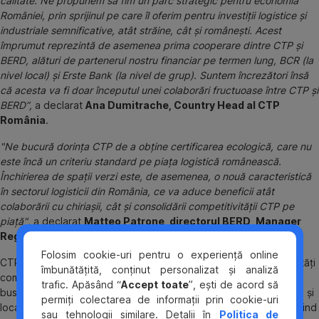
calitate. Ne propunem să fim un parc strategic pentru economia
României, prin sprijinul pe care îl oferim pentru investiții logistice și
industriale semnificative, atât străine, cât și românești. Acest
împrumut reprezintă de asemenea prima cooperare dintre CTP și
BERD, alături de partenerul nostru financiar pe termen lung, BCR (la
nivel local) și Erste Bank (la nivel de grup). Suntem încrezători însă
că acesta va fi doar începutul unei colaborări fructuoase între CTP și
BERD”,
a declarat
Ana Dumitrache, Country Head al CTP
România
.
"Ne bucură dorința CTP de a obține certificarea ecologică, care nu
este încă un criteriu standard pe piața logistică românească.
Închirierea de spații verzi este, de asemenea, o nouă caracteristică
în sectorul logisticii din România, ce va aduce beneficii atât
colaborării cu chiriașii, cât și consolidării competitivității CTP pe
piață",
a declarat
Matteo Patrone, directorul BERD, Manager
Regional pentru România și Bulgaria.
Folosim cookie-uri pentru o experiență online
CTP este un dezvoltator și administrator full-service de proprietăți
îmbunătățită, conținut personalizat și analiză
comerciale, specializat în livrarea și managementul parcurilor de
trafic. Apăsând “
Accept toate
”, ești de acord să
business high-tech personalizate pentru companii internaționale și
permiți colectarea de informații prin cookie-uri
locale de prim rang și care fac investiții strategice noi sau își extind
sau tehnologii similare. Detalii în
Politica de