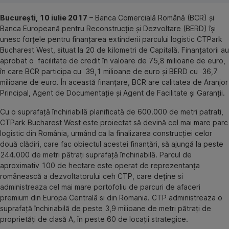
București, 10 iulie 2017
– Banca Comercială Română (BCR) și
Banca Europeană pentru Reconstrucție și Dezvoltare (BERD) își
unesc forțele pentru finanțarea extinderii parcului logistic CTPark
Bucharest West, situat la 20 de kilometri de Capitală. Finanțatorii au
aprobat o facilitate de credit în valoare de 75,8 milioane de euro,
în care BCR participa cu 39,1 milioane de euro și BERD cu 36,7
milioane de euro. În această finanțare, BCR are calitatea de Aranjor
Principal, Agent de Documentație și Agent de Facilitate și Garanții.
Cu o suprafață închiriabilă planificată de 600.000 de metri patrati,
CTPark Bucharest West este proiectat să devină cel mai mare parc
logistic din România, urmând ca la finalizarea construcției celor
două clădiri, care fac obiectul acestei finanțări, să ajungă la peste
244.000 de metri pătrați suprafață închiriabilă. Parcul de
aproximativ 100 de hectare este operat de reprezentanța
românească a dezvoltatorului ceh CTP, care deține si
administreaza cel mai mare portofoliu de parcuri de afaceri
premium din Europa Centrală si din Romania. CTP administreaza o
suprafață închiriabilă de peste 3,9 milioane de metri pătrați de
proprietăți de clasă A, în peste 60 de locații strategice.