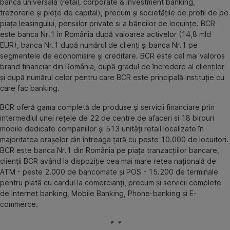
bancă universală (retail, corporate & investment banking,
trezorerie şi pieţe de capital), precum şi societăţile de profil de pe
piaţa leasingului, pensiilor private si a băncilor de locuinţe. BCR
este banca Nr.1 în România după valoarea activelor (14,8 mld
EUR), banca Nr.1 după numărul de clienţi şi banca Nr.1 pe
segmentele de economisire şi creditare. BCR este cel mai valoros
brand financiar din România, după gradul de încredere al clienţilor
şi după numărul celor pentru care BCR este principală instituţie cu
care fac banking.
BCR oferă gama completă de produse şi servicii financiare prin
intermediul unei reţele de 22 de centre de afaceri si 18 birouri
mobile dedicate companiilor şi 513 unităţi retail localizate în
majoritatea oraşelor din întreaga ţară cu peste 10.000 de locuitori.
BCR este banca Nr.1 din România pe piaţa tranzacţiilor bancare,
clienţii BCR având la dispoziţie cea mai mare reţea naţională de
ATM - peste 2.000 de bancomate şi POS - 15.200 de terminale
pentru plată cu cardul la comercianţi, precum şi servicii complete
de Internet banking, Mobile Banking, Phone-banking şi E-
commerce.
* *