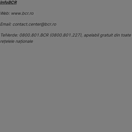
InfoBCR
Web: www.bcr.ro
Email: contact.center@bcr.ro
TelVerde: 0800.801.BCR (0800.801.227), apelabil gratuit din toate
reţelele naţionale