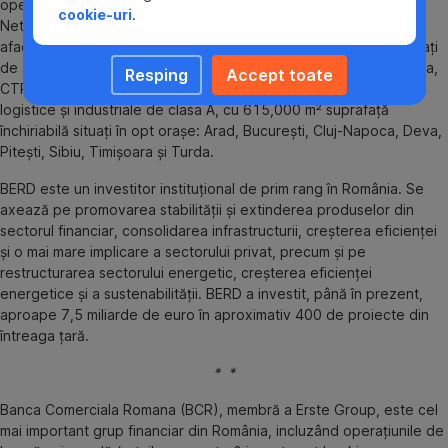
operațiunile în Europa Centrală si de Est. CTP deține CTPark
cookie-uri
.
Network, cel mai mare sistem integrat premium de parcuri de
afaceri din Europa Centrală, cu peste 3.9 milioane de metri pătrați
de spații de clasa A în peste 60 de puncte strategice. În România,
Resping
Accept toate
CTP este cel mai mare dezvoltator și administrator de spații
logistice și industriale de clasa A, cu 615,000 m² suprafață
închiriabilă situați în opt orașe: Arad, București, Cluj-Napoca, Deva,
Pitești, Sibiu, Timișoara și Turda.
BERD este un investitor instituțional de prim rang în România. Se
axează pe promovarea stabilității și extinderea produselor din
sectorul financiar, consolidarea infrastructurii, creșterea eficienței
și o mai mare implicare a sectorului privat, precum și pe
restructurarea sectorului energetic, creșterea eficienței
energetice și a sustenabilității. BERD a investit, până în prezent,
aproape 7,5 miliarde de euro în aproximativ 400 de proiecte din
întreaga țară.
* *
Banca Comerciala Romana (BCR), membră a Erste Group, este cel
mai important grup financiar din România, incluzând operaţiunile de