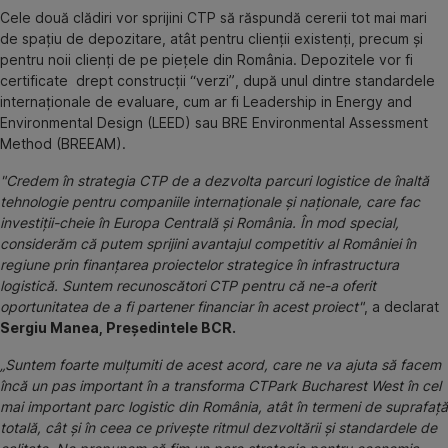
Cele două clădiri vor sprijini CTP să răspundă cererii tot mai mari
de spațiu de depozitare, atât pentru clienții existenți, precum și
pentru noii clienți de pe piețele din România. Depozitele vor fi
certificate drept construcții “verzi”, după unul dintre standardele
internaționale de evaluare, cum ar fi Leadership in Energy and
Environmental Design (LEED) sau BRE Environmental Assessment
Method (BREEAM).
"Credem în strategia CTP de a dezvolta parcuri logistice de înaltă
tehnologie pentru companiile internaționale și naționale, care fac
investiții-cheie în Europa Centrală și România. În mod special,
considerăm că putem sprijini avantajul competitiv al României în
regiune prin finanțarea proiectelor strategice în infrastructura
logistică. Suntem recunoscători CTP pentru că ne-a oferit
oportunitatea de a fi partener financiar în acest proiect"
, a declarat
Sergiu Manea, Președintele BCR.
„Suntem foarte mulțumiti de acest acord, care ne va ajuta să facem
încă un pas important în a transforma CTPark Bucharest West în cel
mai important parc logistic din România, atât în termeni de suprafață
totală, cât și în ceea ce privește ritmul dezvoltării și standardele de