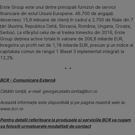
Erste Group este unul dintre principalii furnizori de servicii
financiare din estul Uniunii Europene. 46.700 de angajați
deservesc 15,9 milioane de clienți în cadrul a 2.700 de filiale din 7
țări (Austria, Republica Cehă, Slovacia, România, Ungaria, Croația,
Serbia). La sfârșitul celui de-al treilea trimestru din 2016, Erste
Group deținea active totale în valoare de 206,8 miliarde EUR,
înregistra un profit net de 1,18 miliarde EUR, precum și un indice al
capitalului comun de rangul 1 (Basel 3 implementat integral) la
13,2%.
* *
BCR - Comunicare Externă
Cătălin Ioniță, e-mail: georgecatalin.ionita@bcr.ro
Această informaţie este disponibilă şi pe pagina noastră web la:
www.bcr.ro
Pentru detalii referitoare la produsele si serviciile BCR va rugam
sa folositi urmatoarele modalitati de contact