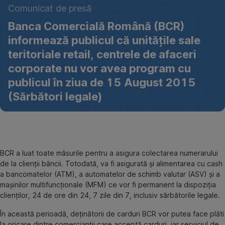
14
Comunicat de presă
august
Banca Comercială Română (BCR)
2015
informează publicul că unitățile sale
teritoriale retail, centrele de afaceri
corporate nu vor avea program cu
publicul în ziua de 15 August 2015
(Sărbători legale)
BCR a luat toate măsurile pentru a asigura colectarea numerarului
de la clienții băncii. Totodată, va fi asigurată și alimentarea cu cash
a bancomatelor (ATM), a automatelor de schimb valutar (ASV) și a
mașinilor multifuncționale (MFM) ce vor fi permanent la dispoziția
clienților, 24 de ore din 24, 7 zile din 7, inclusiv sărbătorile legale.
În această perioadă, deținătorii de carduri BCR vor putea face plăti
la oricare dintre comercianții care acceptă carduri, iar serviciul de