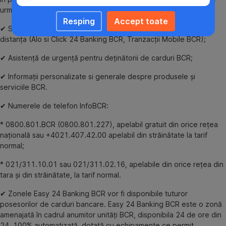
următoarele servicii:
Resping
Accept toate
✔ Suport Tehnic în utilizarea serviciilor de operațiuni bancare la
distanța (Alo si Click 24 Banking BCR, Tranzacții Mobile BCR);
✔ Asistență de urgență pentru deținătorii de carduri BCR;
✔ Informații personalizate si generale despre produsele și
serviciile BCR.
✔ Numerele de telefon InfoBCR:
* 0800.801.BCR (0800.801.227), apelabil gratuit din orice rețea
națională sau +4021.407.42.00 apelabil din străinătate la tarif
normal;
* 021/311.10.01 sau 021/311.02.16, apelabile din orice rețea din
tara și din străinătate, la tarif normal.
✔ Zonele Easy 24 Banking BCR vor fi disponibile tuturor
posesorilor de carduri bancare. Easy 24 Banking BCR este o zonă
amenajată în cadrul anumitor unități BCR, disponibila 24 de ore din
24, 100% automatizată, dotată cu echipamente ce permit