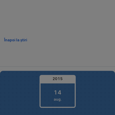
Omite
Înapoi la știri
2015
14
aug.