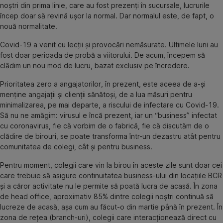
noștri din prima linie, care au fost prezenți în sucursale, lucrurile
încep doar să revină ușor la normal. Dar normalul este, de fapt, o
nouă normalitate.
Covid-19 a venit cu lecții și provocări nemăsurate. Ultimele luni au
fost doar perioada de probă a viitorului. De acum, începem să
clădim un nou mod de lucru, bazat exclusiv pe încredere.
Prioritatea zero a angajatorilor, în prezent, este aceea de a-și
menține angajații și clienții sănătoși, de a lua măsuri pentru
minimalizarea, pe mai departe, a riscului de infectare cu Covid-19.
Să nu ne amăgim: virusul e încă prezent, iar un “business” infectat
cu coronavirus, fie că vorbim de o fabrică, fie că discutăm de o
clădire de birouri, se poate transforma într-un dezastru atât pentru
comunitatea de colegi, cât și pentru business.
Pentru moment, colegii care vin la birou în aceste zile sunt doar cei
care trebuie să asigure continuitatea business-ului din locațiile BCR
și a căror activitate nu le permite să poată lucra de acasă. În zona
de head office, aproximativ 85% dintre colegii noștri continuă să
lucreze de acasă, așa cum au făcut-o din martie până în prezent. În
zona de rețea (branch-uri), colegii care interacționează direct cu