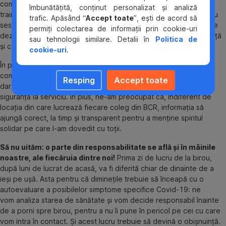
comunicarea online pentru numeroase activități, spre exemplu
îmbunătățită, conținut personalizat și analiză
training-ul acordat angajaților noștri, recrutarea de noi colegi sau
trafic. Apăsând “
Accept toate
”, ești de acord să
sesiunile de coaching. La fel, vom continua să asigurăm materiale
permiți colectarea de informații prin cookie-uri
dezinfectante și de protecție, pentru a păstra nivelul de siguranță
sau tehnologii similare. Detalii în
Politica de
și confort al colegilor.
cookie-uri
.
În pregătirea revenirii la birou, am pornit o campanie de
comunicare internă care să asigure toate elementele necesare,
Resping
Accept toate
dar și cele de coeziune a echipelor pentru a ne simți cu toții în
siguranță la serviciu. În plus, ne-am preocupat ca, indiferent de
locația din care lucrează fiecare coleg din BCR, informația să
ajungă corect, la timp și transparent pentru a menține spiritul
solidar pe care l-am dovedit cu toții.
Să nu uităm: o parte din responsabilitate se află și în mâinile
noastre, ale fiecăruia dintre noi!
Prima zi de lucru de la birou,
după luni de lucrat de acasă, va fi diferită chiar de dinainte de a
ieși pe ușă. Asta pentru că diminețile trebuie să înceapă cu o
autoevaluare a posibilelor simptome specifice Covid-19: ne
vom analiza starea de sănătate și vom decide responsabil înainte
de a porni spre birou, pentru a nu îi pune în pericol pe cei cu care
vom intra în contact. Și acest lucru trebuie să devină o obișnuință.