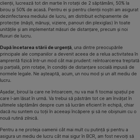
clienții, lucrează tot din martie în rotații de 2 săptămâni, 50% la
birou și 50% de acasă. Pentru ei și pentru clienții noștri am asigurat
dezinfectarea mediului de lucru, am distribuit echipamente de
protecție (măști, mănuși, viziere, panouri din plexiglas) în toate
unitățile și am implementat măsuri de distanțare, precum și noi
fluxuri de lucru.
După încetarea stării de urgență
, una dintre preocupările
principale ale companiilor a devenit aceea de a relua activitatea în
amprentă fizică într-un mod cât mai prudent: reîntoarcerea treptată
și parțială, prin rotație, în condiții de distanțare socială impusă de
normele legale. Ne așteaptă, acum, un nou mod și un alt mediu de
lucru.
Așadar, biroul la care ne întoarcem, nu va mai fi tocmai spațiul pe
care l-am lăsat în urmă. Va trebui să păstrăm tot ce am învățat în
ultimele săptămâni despre cum să lucrăm eficient în echipă, chiar
dacă nu suntem cu toții în aceeași încăpere și să ne obișnuim cu o
nouă rutină zilnică.
Pentru a ne proteja oamenii cât mai mult cu putință și pentru a
asigura un mediu de lucru cât mai sigur în BCR, am fost nevoiți să