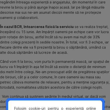
regândim întreaga experiență a angajatului, din momentul în care
revine la birou și până ajunge înapoi acasă. Iar pe lângă măsurile
descrise mai sus ne-am asumat decizii menite să ne protejeze
oamenii și colaboratorii.
În cazul BCR, întoarcerea fizică la serviciu
se va realiza treptat,
începând cu 15 iunie. Am împărțit oamenii pe echipe care vor lucra
prin rotație din birou, astfel încât să nu avem mai mult de 33%
dintre colegi prezenți în sediile noastre. În total, vor fi 3 echipe, iar
fiecare dintre ele va fi prezentă la birou o săptămână, urmând ca
alte două săptămâni să lucreze de acasă.
Când vom fi la birou, vom purta în permanență mască, iar spațiul de
lucru va fi împărțit în așa fel încât să existe o distanță de minimum
doi metri între colegi. Ne-am preocupat atât de pregătirea spațiilor
de birouri, cât și a celor comune, în care oamenii iau masa sau
petrec câteva momente de relaxare, pentru a menține siguranța și,
totodată, normalitatea utilizării acestora de către colegii noștri.
Vom continua să susținem ședințe în mediul virtual, iar dacă vom
dori totuși să avem discuții
face-to-face
cu colegii din echipă, nu
vom sta mai mult de trei persoane într-o sală de întâlniri. Vom păstra
Folosim cookie-uri pentru o experiență online