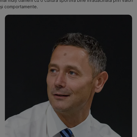
mai mulți oameni cu o cultură sportivă bine înrădăcinată prin valori
și comportamente.