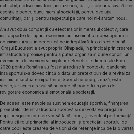
echitabil, nediscriminatoriu, incluziunea, dar și implicarea civică sunt
esențiale pentru bunul mers al societății, pentru evoluția
comunității, dar și pentru respectul pe care noi ni-l arătăm nouă.
Am avut două competiții cu efect major în mentalul colectiv, care
mai departe de impact economic au însemnat o redescoperire a
optimismului și a încrederii că ne îndreptăm într-o direcție bună.
Orașul Bucuresti a avut propria Olimpiadă, în principal prin crearea
infrastructurii promise pentru a putea organiza în bune condiții un
eveniment de asemenea amploare. Beneficiile directe ale Euro
2020 pentru România au fost mai reduse în contextul pandemiei,
însă sportul s-a dovedit încă o dată un pretext bun de a revitaliza
mai multe sectoare importante. Sportul ne energizează, este
stenic, iar acum a reușit să ne arate că poate fi un pion de
revigorare economică și emoțională a societății.
De aceea, este nevoie să susținem educația sportivă, finanțarea
proiectelor de infrastructură sportivă și dezvoltarea pregătirii
copiilor și juniorilor care vor să facă sport, și eventual performanță.
Pentru că rolul primordial al introducerii și practicării sportului de
către copii este crearea de valori și de referințe încă de la o vârstă