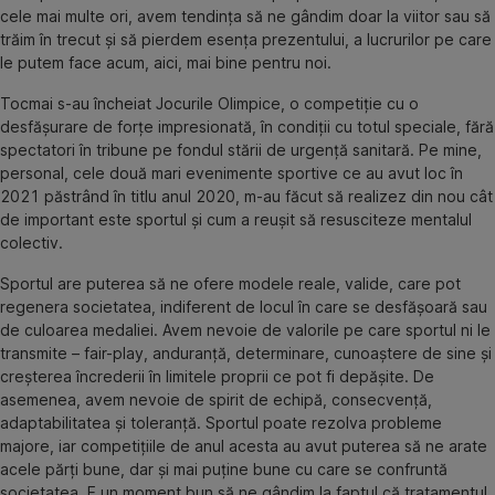
cele mai multe ori, avem tendința să ne gândim doar la viitor sau să
trăim în trecut și să pierdem esența prezentului, a lucrurilor pe care
le putem face acum, aici, mai bine pentru noi.
Tocmai s-au încheiat Jocurile Olimpice, o competiție cu o
desfășurare de forțe impresionată, în condiții cu totul speciale, fără
spectatori în tribune pe fondul stării de urgență sanitară. Pe mine,
personal, cele două mari evenimente sportive ce au avut loc în
2021 păstrând în titlu anul 2020, m-au făcut să realizez din nou cât
de important este sportul și cum a reușit să resusciteze mentalul
colectiv.
Sportul are puterea să ne ofere modele reale, valide, care pot
regenera societatea, indiferent de locul în care se desfășoară sau
de culoarea medaliei. Avem nevoie de valorile pe care sportul ni le
transmite – fair-play, anduranță, determinare, cunoaștere de sine și
creșterea încrederii în limitele proprii ce pot fi depășite. De
asemenea, avem nevoie de spirit de echipă, consecvență,
adaptabilitatea și toleranță. Sportul poate rezolva probleme
majore, iar competițiile de anul acesta au avut puterea să ne arate
acele părți bune, dar și mai puține bune cu care se confruntă
societatea. E un moment bun să ne gândim la faptul că tratamentul