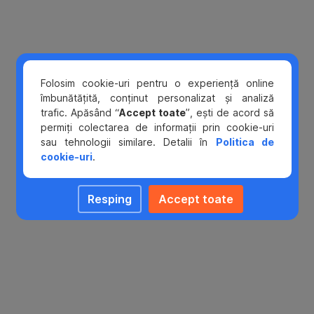
poti
deazctiva
oricand
din
George
Web
Folosim cookie-uri pentru o experiență online
notificarile
îmbunătățită, conținut personalizat și analiză
pentru
trafic. Apăsând “
Accept toate
”, ești de acord să
George
permiți colectarea de informații prin cookie-uri
info.
sau tehnologii similare. Detalii în
Politica de
cookie-uri
.
Resping
Accept toate