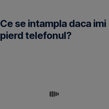
Omite
Ce se intampla daca imi
pierd telefonul?
Pentru
aceste
situaţii,
pentru
a
preîntâmpina
accesul
neautorizat
la
informaţii
confidenţiale,