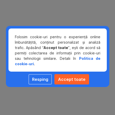
presa
de
specialitate
și
pe
site-
ul
Folosim cookie-uri pentru o experiență online
administratorului
îmbunătățită, conținut personalizat și analiză
fondurilor.
trafic. Apăsând “
Accept toate
”, ești de acord să
permiți colectarea de informații prin cookie-uri
Atât
sau tehnologii similare. Detalii în
Politica de
în
cookie-uri
.
presă
cât
Resping
Accept toate
și
pe
site
există
publicată
si
performanţa