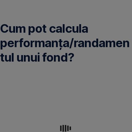
Omite
Cum pot calcula
performanţa/randamen
tul unui fond?
Cotaţiile
fondurilor
deschise
de
investiţii
se
publică
zilnic
în