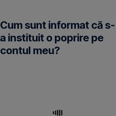
Omite
Cum sunt informat că s-
a instituit o poprire pe
contul meu?
Executorul
are
obligația
de
a
informa
clientul
cu
privire