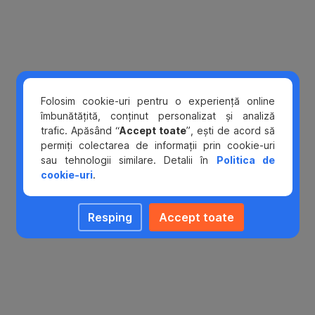
la
măsura
popririi.
Cu
toate
acestea,
Folosim cookie-uri pentru o experiență online
în
îmbunătățită, conținut personalizat și analiză
ziua
trafic. Apăsând “
Accept toate
”, ești de acord să
instituirii
permiți colectarea de informații prin cookie-uri
popririi
sau tehnologii similare. Detalii în
Politica de
banca
cookie-uri
.
va
transmite
Resping
Accept toate
un
SMS
de
înștiințare
privind
inființarea
popririi,