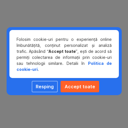
Folosim cookie-uri pentru o experiență online
îmbunătățită, conținut personalizat și analiză
Help
Întrebări
Întrebări
trafic. Apăsând “
Accept toate
”, ești de acord să
frecvente
frecvente
permiți colectarea de informații prin cookie-uri
Center
sau tehnologii similare. Detalii în
Politica de
cookie-uri
.
Resping
Accept toate