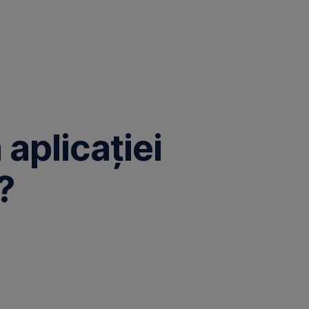
aplicației
?