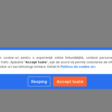
m cookie-uri pentru o experiență online îmbunătățită, conținut personal
 trafic. Apăsând “
Accept toate
”, ești de acord să permiți colectarea de in
okie-uri sau tehnologii similare. Detalii în
Politica de cookie-uri
.
Resping
Accept toate