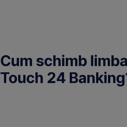
Omite
Cum schimb limba 
Touch 24 Banking
Citeşte
aici
mai
multe