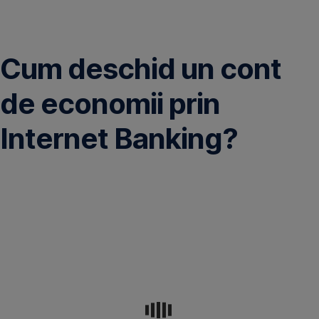
Omite
Cum deschid un cont
de economii prin
Internet Banking?
Urmează
pașii
de
aici
pentru
a
deschide
un
cont