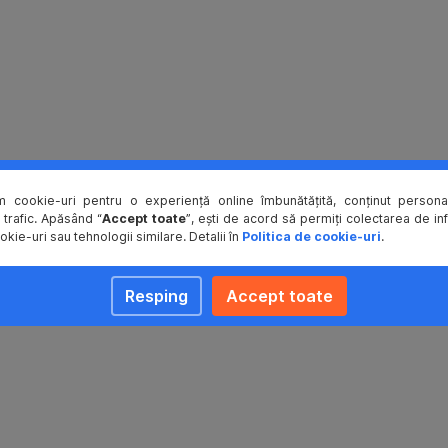
m cookie-uri pentru o experiență online îmbunătățită, conținut personal
 trafic. Apăsând “
Accept toate
”, ești de acord să permiți colectarea de in
okie-uri sau tehnologii similare. Detalii în
Politica de cookie-uri
.
Resping
Accept toate