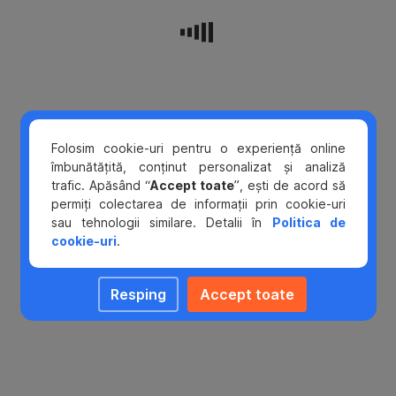
polita
PAD
obligatorie
prin
lege.
De
asemenea,
suma
Folosim cookie-uri pentru o experiență online
despagubita
îmbunătățită, conținut personalizat și analiză
de
trafic. Apăsând “
Accept toate
”, ești de acord să
polita
permiți colectarea de informații prin cookie-uri
PAD
sau tehnologii similare. Detalii în
Politica de
este
cookie-uri
.
de
pana
Resping
Accept toate
la
20000
Eur,
in
cazul
unei