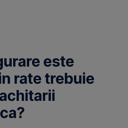
gurare este
in rate trebuie
achitarii
nca?