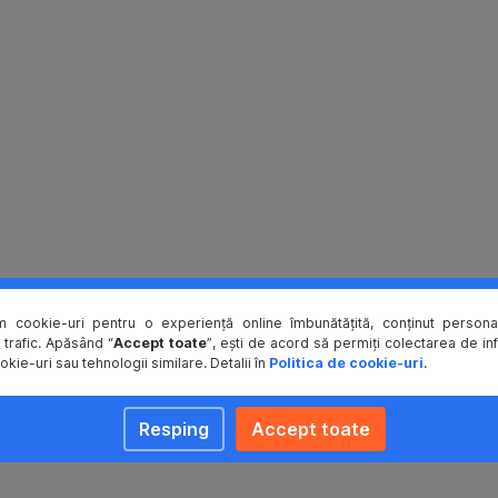
m cookie-uri pentru o experiență online îmbunătățită, conținut personal
 trafic. Apăsând “
Accept toate
”, ești de acord să permiți colectarea de in
okie-uri sau tehnologii similare. Detalii în
Politica de cookie-uri
.
Resping
Accept toate