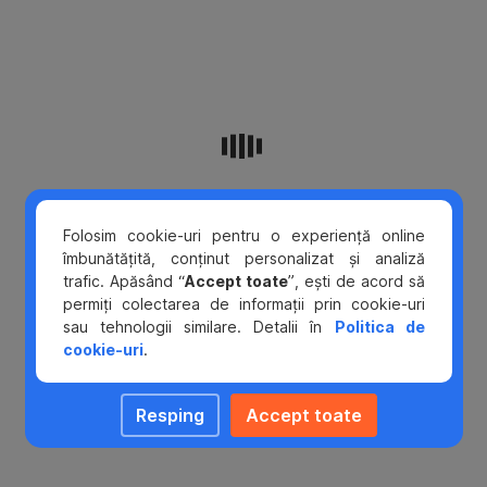
ei
pe
site-
ul
bancii
completand
formularul
de
aici
.
Folosim cookie-uri pentru o experiență online
îmbunătățită, conținut personalizat și analiză
trafic. Apăsând “
Accept toate
”, ești de acord să
permiți colectarea de informații prin cookie-uri
sau tehnologii similare. Detalii în
Politica de
cookie-uri
.
Resping
Accept toate