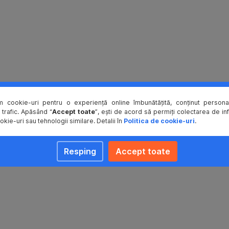
m cookie-uri pentru o experiență online îmbunătățită, conținut personal
 trafic. Apăsând “
Accept toate
”, ești de acord să permiți colectarea de in
okie-uri sau tehnologii similare. Detalii în
Politica de cookie-uri
.
Resping
Accept toate