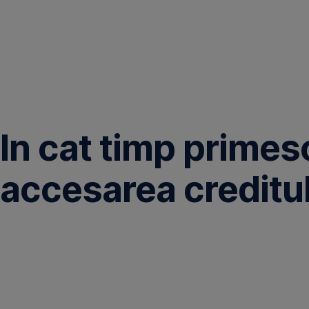
Omite
In cat timp primesc
accesarea creditu
Analiza
se
face
pentru