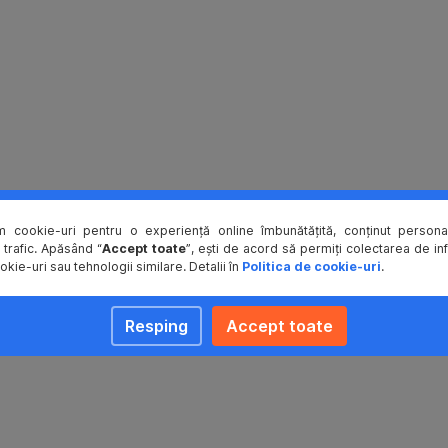
m cookie-uri pentru o experiență online îmbunătățită, conținut personal
 trafic. Apăsând “
Accept toate
”, ești de acord să permiți colectarea de in
okie-uri sau tehnologii similare. Detalii în
Politica de cookie-uri
.
Resping
Accept toate